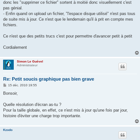
donc les "supprimer ce fichier" sortent à moitié donc visuellement c'est
pas génial.
- Enfin quand on upload un fichier, "l'espace disque utilisé" n'est pas tous
de suite mis à jour. Ce n'est que le lendemain qu'il à prit en compte mes
fichiers.
Ce n'est que des petits trucs c'est pour permettre d'avancer petit à petit
Cordialement
Simon Le Guével
Administrateur
Re: Petit soucis graphique pas bien grave
M
15 déc. 2010 19:55
e
s
Bonsoir,
s
a
g
Quelle résolution d'écran as-tu ?
e
Pour la taille globale, en effet, ce n'est mis à jour qu'une fois par jour,
histoire d'éviter une charge trop importante.
Kzodo