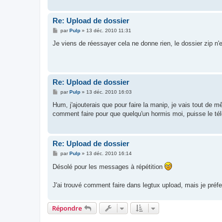
Re: Upload de dossier
M
par
Pulp
»
13 déc. 2010 11:31
e
s
Je viens de réessayer cela ne donne rien, le dossier zip n'e
s
a
g
e
Re: Upload de dossier
M
par
Pulp
»
13 déc. 2010 16:03
e
s
Hum, j'ajouterais que pour faire la manip, je vais tout de 
s
comment faire pour que quelqu'un hormis moi, puisse le té
a
g
e
Re: Upload de dossier
M
par
Pulp
»
13 déc. 2010 16:14
e
s
Désolé pour les messages à répétition
s
a
g
J'ai trouvé comment faire dans legtux upload, mais je préf
e
Répondre