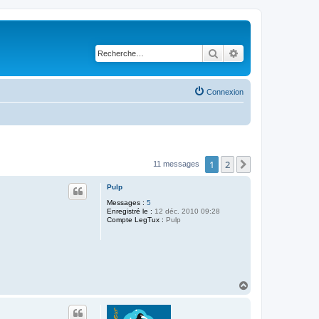
Rechercher
Recherche avancé
Connexion
1
2
Suivante
11 messages
Pulp
Messages :
5
Enregistré le :
12 déc. 2010 09:28
Compte LegTux :
Pulp
H
a
u
t