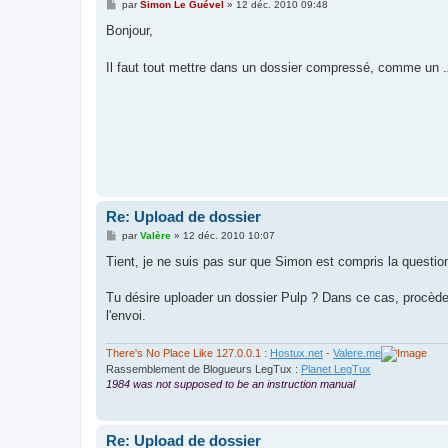
M
par
Simon Le Guével
»
12 déc. 2010 09:48
e
s
Bonjour,
s
a
g
Il faut tout mettre dans un dossier compressé, comme un .z
e
Re: Upload de dossier
M
par
Valère
»
12 déc. 2010 10:07
e
s
Tient, je ne suis pas sur que Simon est compris la question
s
a
g
Tu désire uploader un dossier Pulp ? Dans ce cas, procède c
e
l'envoi.
There's No Place Like 127.0.0.1 :
Hostux.net
-
Valere.me
Rassemblement de Blogueurs LegTux :
Planet LegTux
1984 was not supposed to be an instruction manual
Re: Upload de dossier