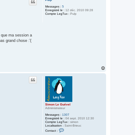
t
t
Messages :
5
e
Enregistré le :
12 déc. 2010 09:28
r
Compte LegTux :
V
Pulp
a
l
è
r
e
sé que ma session a
as grand chose :'(
H
a
u
t
Simon Le Guével
Administrateur
Messages :
1307
Enregistré le :
04 sept. 2010 12:30
Compte LegTux :
simon
Localisation :
Saint-Brieuc
C
Contact :
o