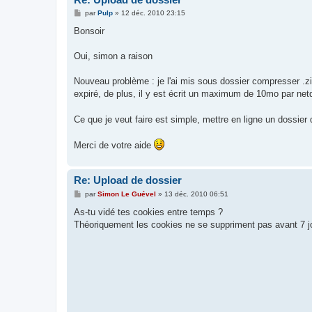
M
par
Pulp
»
12 déc. 2010 23:15
e
s
Bonsoir
s
a
g
Oui, simon a raison
e
Nouveau problème : je l'ai mis sous dossier compresser .zip
expiré, de plus, il y est écrit un maximum de 10mo par n
Ce que je veut faire est simple, mettre en ligne un dossi
Merci de votre aide
Re: Upload de dossier
M
par
Simon Le Guével
»
13 déc. 2010 06:51
e
s
As-tu vidé tes cookies entre temps ?
s
Théoriquement les cookies ne se suppriment pas avant 7 jou
a
g
e