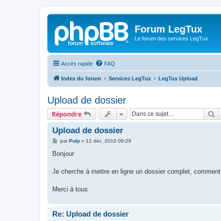
Forum LegTux
Le forum des services LegTux
Accès rapide
FAQ
Index du forum
Services LegTux
LegTux Upload
Upload de dossier
R
Répondre
Upload de dossier
M
par
Pulp
»
12 déc. 2010 09:29
e
s
Bonjour
s
a
g
Je cherche à mettre en ligne un dossier complet, comment e
e
Merci à tous
Re: Upload de dossier