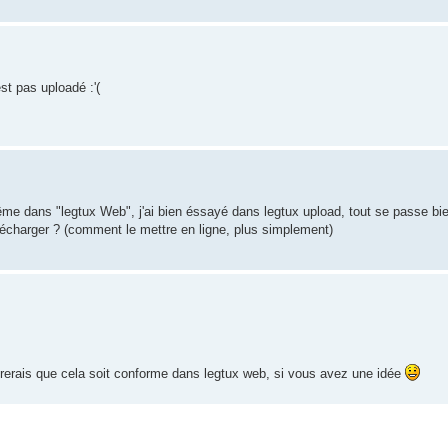
st pas uploadé :'(
même dans "legtux Web", j'ai bien éssayé dans legtux upload, tout se passe bi
lécharger ? (comment le mettre en ligne, plus simplement)
ererais que cela soit conforme dans legtux web, si vous avez une idée