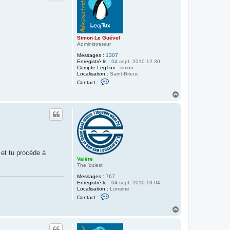
Simon Le Guével
Administrateur
Messages :
1307
Enregistré le :
04 sept. 2010 12:30
Compte LegTux :
simon
Localisation :
Saint-Brieuc
C
Contact :
o
n
H
t
a
a
u
c
t
t
e
r
S
i
m
 et tu procède à
o
Valère
n
The 'culest
L
e
Messages :
767
G
Enregistré le :
04 sept. 2010 13:04
u
Localisation :
Lorraine
é
C
v
Contact :
o
e
n
H
l
t
a
a
u
c