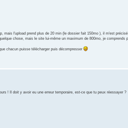
, mais l'upload prend plus de 20 min (le dossier fait 150mo ), il m'est préci
etquelque chose, mais le site lui-même un maximum de 800mo, je comprends p
er que chacun puisse télécharger puis décompresser
rs ! Il doit y avoir eu une erreur temporaire, est-ce que tu peux réessayer ?