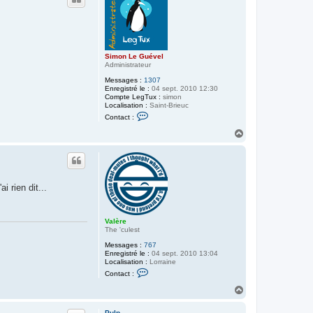
t
t
e
r
V
a
l
è
Simon Le Guével
r
Administrateur
e
Messages :
1307
Enregistré le :
04 sept. 2010 12:30
Compte LegTux :
simon
Localisation :
Saint-Brieuc
C
Contact :
o
n
H
t
a
a
u
c
t
t
e
r
 rien dit...
S
i
m
o
Valère
n
The 'culest
L
e
Messages :
767
G
Enregistré le :
04 sept. 2010 13:04
u
Localisation :
Lorraine
é
C
v
Contact :
o
e
n
H
l
t
a
a
u
c
Pulp