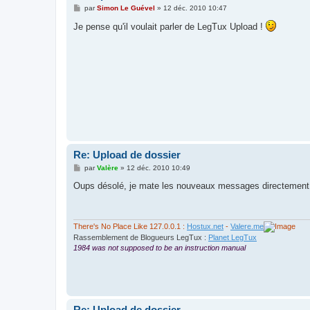
M
par
Simon Le Guével
»
12 déc. 2010 10:47
e
s
Je pense qu'il voulait parler de LegTux Upload !
s
a
g
e
Re: Upload de dossier
M
par
Valère
»
12 déc. 2010 10:49
e
s
Oups désolé, je mate les nouveaux messages directement, je 
s
a
g
e
There's No Place Like 127.0.0.1 :
Hostux.net
-
Valere.me
Rassemblement de Blogueurs LegTux :
Planet LegTux
1984 was not supposed to be an instruction manual
Re: Upload de dossier