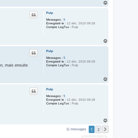
n
H
t
a
a
u
c
Pulp
t
t
Messages :
5
e
Enregistré le :
12 déc. 2010 09:28
r
Compte LegTux :
S
Pulp
i
m
o
H
n
a
L
u
e
Pulp
G
t
u
Messages :
5
é
Enregistré le :
12 déc. 2010 09:28
v
en, mais ensuite
Compte LegTux :
Pulp
e
l
H
a
u
Pulp
t
Messages :
5
Enregistré le :
12 déc. 2010 09:28
Compte LegTux :
Pulp
H
a
1
2
u
Suivante
11 messages
t