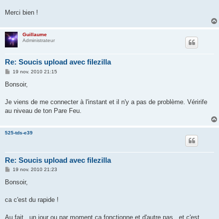
Merci bien !
Guillaume
Administrateur
Re: Soucis upload avec filezilla
M
19 nov. 2010 21:15
e
s
Bonsoir,
s
a
g
Je viens de me connecter à l'instant et il n'y a pas de problème. Vérirife
e
au niveau de ton Pare Feu.
525-tds-e39
Re: Soucis upload avec filezilla
M
19 nov. 2010 21:23
e
s
Bonsoir,
s
a
g
ca c'est du rapide !
e
Au fait , un jour ou par moment ca fonctionne et d'autre pas , et c'est