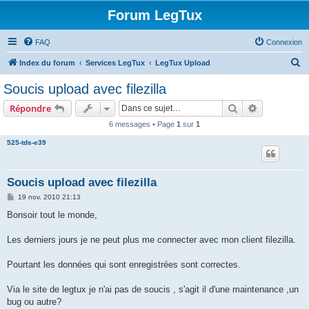
Forum LegTux
FAQ
Connexion
R
Index du forum
Services LegTux
LegTux Upload
e
Soucis upload avec filezilla
c
Rechercher
Recherche 
Répondre
h
6 messages • Page
1
sur
1
e
525-tds-e39
r
c
h
Soucis upload avec filezilla
e
M
19 nov. 2010 21:13
e
r
s
Bonsoir tout le monde,
s
a
g
Les derniers jours je ne peut plus me connecter avec mon client filezilla.
e
Pourtant les données qui sont enregistrées sont correctes.
Via le site de legtux je n'ai pas de soucis , s'agit il d'une maintenance ,un
bug ou autre?