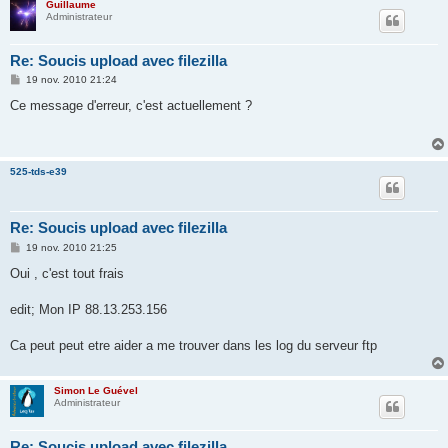
Guillaume
Administrateur
Re: Soucis upload avec filezilla
M
19 nov. 2010 21:24
e
s
Ce message d'erreur, c'est actuellement ?
s
a
g
e
525-tds-e39
Re: Soucis upload avec filezilla
M
19 nov. 2010 21:25
e
s
Oui , c'est tout frais
s
a
g
edit; Mon IP 88.13.253.156
e
Ca peut peut etre aider a me trouver dans les log du serveur ftp
Simon Le Guével
Administrateur
Re: Soucis upload avec filezilla