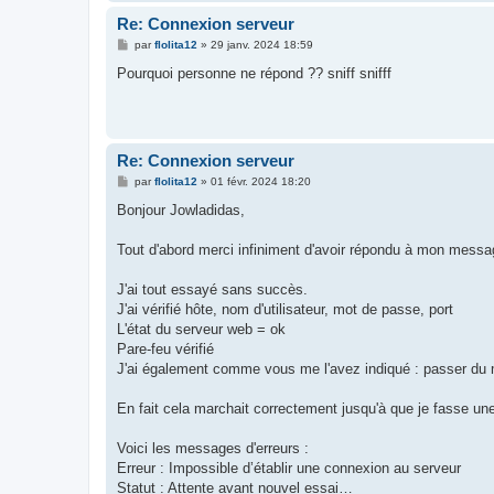
Re: Connexion serveur
M
par
flolita12
»
29 janv. 2024 18:59
e
s
Pourquoi personne ne répond ?? sniff snifff
s
a
g
e
Re: Connexion serveur
M
par
flolita12
»
01 févr. 2024 18:20
e
s
Bonjour Jowladidas,
s
a
g
Tout d'abord merci infiniment d'avoir répondu à mon mess
e
J'ai tout essayé sans succès.
J'ai vérifié hôte, nom d'utilisateur, mot de passe, port
L'état du serveur web = ok
Pare-feu vérifié
J'ai également comme vous me l'avez indiqué : passer du 
En fait cela marchait correctement jusqu'à que je fasse une mi
Voici les messages d'erreurs :
Erreur : Impossible d’établir une connexion au serveur
Statut : Attente avant nouvel essai…