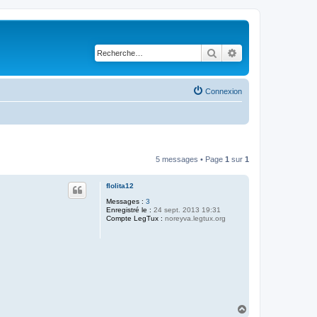
Rechercher
Recherche avancé
Connexion
5 messages • Page
1
sur
1
flolita12
Messages :
3
Enregistré le :
24 sept. 2013 19:31
Compte LegTux :
noreyva.legtux.org
H