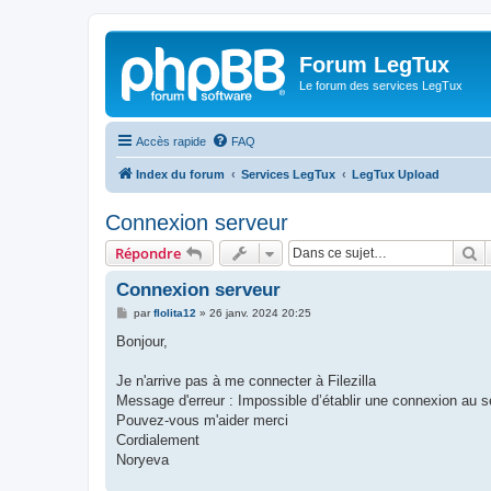
Forum LegTux
Le forum des services LegTux
Accès rapide
FAQ
Index du forum
Services LegTux
LegTux Upload
Connexion serveur
R
Répondre
Connexion serveur
M
par
flolita12
»
26 janv. 2024 20:25
e
s
Bonjour,
s
a
g
Je n'arrive pas à me connecter à Filezilla
e
Message d'erreur : Impossible d’établir une connexion au s
Pouvez-vous m'aider merci
Cordialement
Noryeva