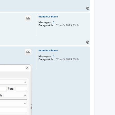
H
a
u
monsieur-blanc
t
Messages :
5
Enregistré le :
02 août 2023 23:34
H
a
u
monsieur-blanc
t
Messages :
5
Enregistré le :
02 août 2023 23:34