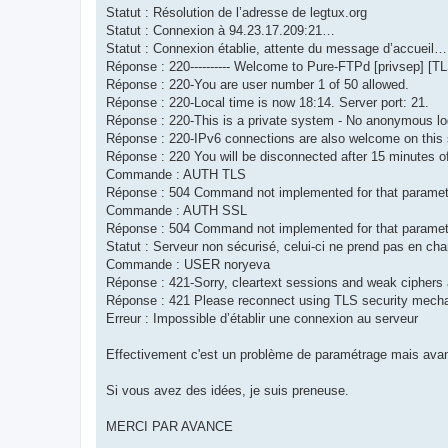
Statut : Résolution de l’adresse de legtux.org
Statut : Connexion à 94.23.17.209:21…
Statut : Connexion établie, attente du message d’accueil…
Réponse : 220---------- Welcome to Pure-FTPd [privsep] [TLS] 
Réponse : 220-You are user number 1 of 50 allowed.
Réponse : 220-Local time is now 18:14. Server port: 21.
Réponse : 220-This is a private system - No anonymous lo
Réponse : 220-IPv6 connections are also welcome on this 
Réponse : 220 You will be disconnected after 15 minutes of 
Commande : AUTH TLS
Réponse : 504 Command not implemented for that paramet
Commande : AUTH SSL
Réponse : 504 Command not implemented for that paramet
Statut : Serveur non sécurisé, celui‐ci ne prend pas en ch
Commande : USER noryeva
Réponse : 421-Sorry, cleartext sessions and weak ciphers a
Réponse : 421 Please reconnect using TLS security mech
Erreur : Impossible d’établir une connexion au serveur
Effectivement c'est un problème de paramétrage mais av
Si vous avez des idées, je suis preneuse.
MERCI PAR AVANCE