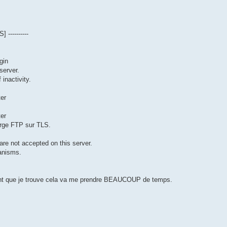
----------
gin
server.
inactivity.
er
er
arge FTP sur TLS.
re not accepted on this server.
anisms.
ant que je trouve cela va me prendre BEAUCOUP de temps.