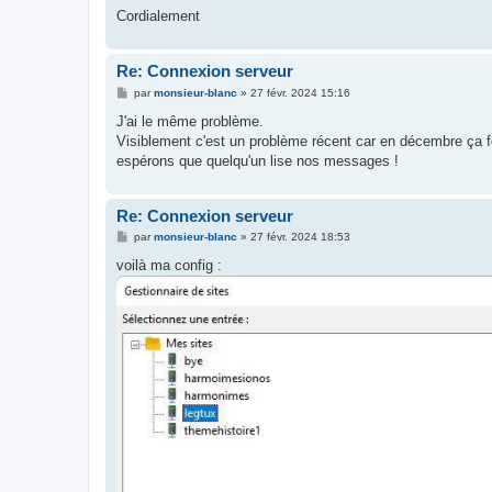
Cordialement
Re: Connexion serveur
M
par
monsieur-blanc
»
27 févr. 2024 15:16
e
s
J'ai le même problème.
s
Visiblement c'est un problème récent car en décembre ça 
a
g
espérons que quelqu'un lise nos messages !
e
Re: Connexion serveur
M
par
monsieur-blanc
»
27 févr. 2024 18:53
e
s
voilà ma config :
s
a
g
e