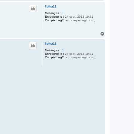
a
u
flolita12
t
Messages :
3
Enregistré le :
24 sept. 2013 19:31
Compte LegTux :
noreyva.legtux.org
H
a
u
flolita12
t
Messages :
3
Enregistré le :
24 sept. 2013 19:31
Compte LegTux :
noreyva.legtux.org