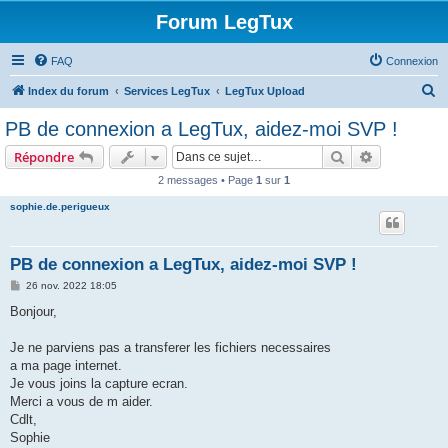
Forum LegTux
FAQ
Connexion
R
Index du forum
Services LegTux
LegTux Upload
e
PB de connexion a LegTux, aidez-moi SVP !
c
Rechercher
Recherche 
Répondre
h
2 messages • Page
1
sur
1
e
sophie.de.perigueux
r
c
h
PB de connexion a LegTux, aidez-moi SVP !
e
M
26 nov. 2022 18:05
e
r
s
Bonjour,
s
a
g
Je ne parviens pas a transferer les fichiers necessaires
e
a ma page internet.
Je vous joins la capture ecran.
Merci a vous de m aider.
Cdlt,
Sophie