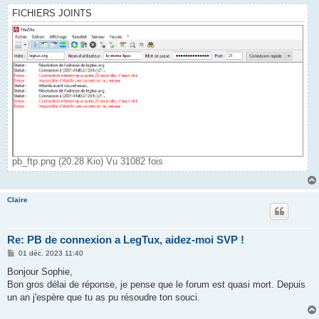
FICHIERS JOINTS
pb_ftp.png (20.28 Kio) Vu 31082 fois
Claire
Re: PB de connexion a LegTux, aidez-moi SVP !
M
01 déc. 2023 11:40
e
s
Bonjour Sophie,
s
Bon gros délai de réponse, je pense que le forum est quasi mort. Depuis
a
g
un an j'espère que tu as pu résoudre ton souci.
e