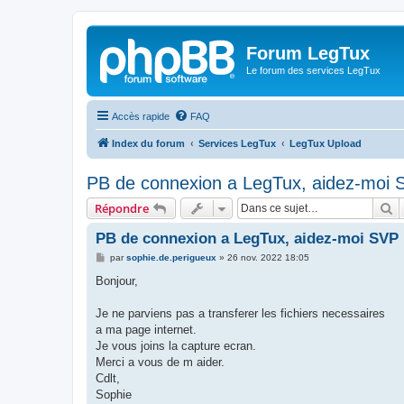
Forum LegTux
Le forum des services LegTux
Accès rapide
FAQ
Index du forum
Services LegTux
LegTux Upload
PB de connexion a LegTux, aidez-moi 
R
Répondre
PB de connexion a LegTux, aidez-moi SVP 
M
par
sophie.de.perigueux
»
26 nov. 2022 18:05
e
s
Bonjour,
s
a
g
Je ne parviens pas a transferer les fichiers necessaires
e
a ma page internet.
Je vous joins la capture ecran.
Merci a vous de m aider.
Cdlt,
Sophie