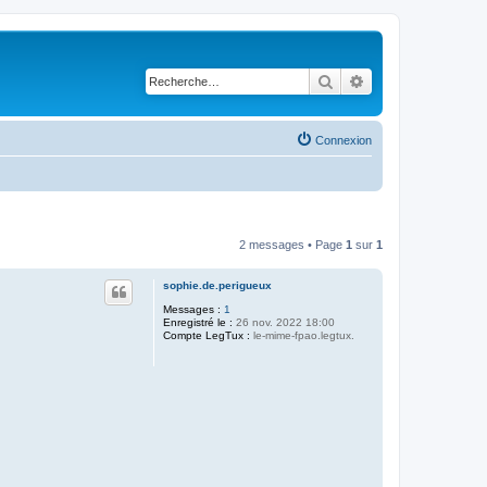
Rechercher
Recherche avancé
Connexion
2 messages • Page
1
sur
1
sophie.de.perigueux
Messages :
1
Enregistré le :
26 nov. 2022 18:00
Compte LegTux :
le-mime-fpao.legtux.