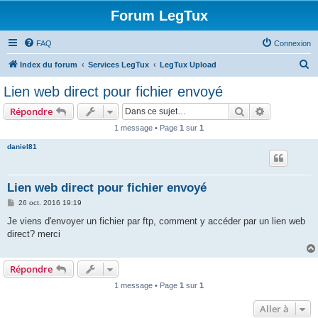
Forum LegTux
FAQ
Connexion
R
Index du forum
Services LegTux
LegTux Upload
e
Lien web direct pour fichier envoyé
c
Rechercher
Recherche 
Répondre
h
1 message • Page
1
sur
1
e
daniel81
r
c
h
Lien web direct pour fichier envoyé
e
M
26 oct. 2016 19:19
e
r
s
Je viens d'envoyer un fichier par ftp, comment y accéder par un lien web
s
direct? merci
a
g
e
Répondre
1 message • Page
1
sur
1
Aller à