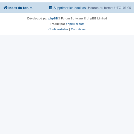
Index du forum
Supprimer les cookies
Heures au format
UTC+01:00
Développé par
phpBB
® Forum Software © phpBB Limited
Traduit par
phpBB-fr.com
Confidentialité
|
Conditions