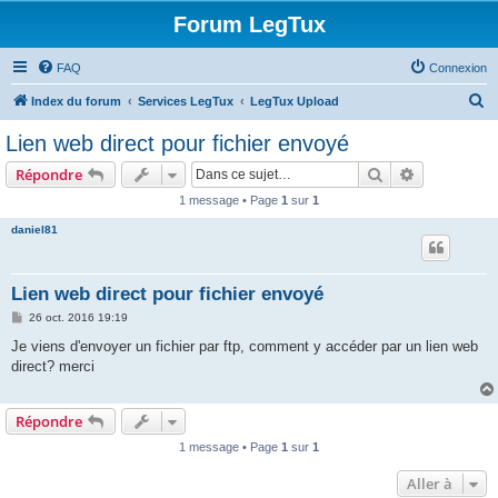
Forum LegTux
FAQ
Connexion
R
Index du forum
Services LegTux
LegTux Upload
e
Lien web direct pour fichier envoyé
c
Rechercher
Recherche 
Répondre
h
1 message • Page
1
sur
1
e
daniel81
r
c
h
Lien web direct pour fichier envoyé
e
M
26 oct. 2016 19:19
e
r
s
Je viens d'envoyer un fichier par ftp, comment y accéder par un lien web
s
direct? merci
a
g
e
Répondre
1 message • Page
1
sur
1
Aller à