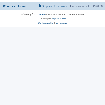
Index du forum
Supprimer les cookies
Heures au format
UTC+01:00
Développé par
phpBB
® Forum Software © phpBB Limited
Traduit par
phpBB-fr.com
Confidentialité
|
Conditions