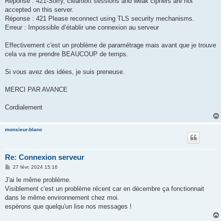
Réponse : 421-Sorry, cleartext sessions and weak ciphers are not
accepted on this server.
Réponse : 421 Please reconnect using TLS security mechanisms.
Erreur : Impossible d’établir une connexion au serveur
Effectivement c'est un problème de paramétrage mais avant que je trouve
cela va me prendre BEAUCOUP de temps.
Si vous avez des idées, je suis preneuse.
MERCI PAR AVANCE
Cordialement
monsieur-blanc
Re: Connexion serveur
M
27 févr. 2024 15:16
e
s
J'ai le même problème.
s
Visiblement c'est un problème récent car en décembre ça fonctionnait
a
g
dans le même environnement chez moi.
e
espérons que quelqu'un lise nos messages !