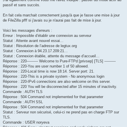
passif et sans succès.
En fait cela marchait correctement jusqu'à que je fasse une mise à jour
de FileZilla pfff si j'avais su je n'aurai pas fait de mise à jour.
Voici les messages d'erreurs :
Erreur : Impossible d’établir une connexion au serveur
Statut : Attente avant nouvel essai…
Statut : Résolution de l’adresse de legtux.org
Statut : Connexion à 94.23.17.209:21…
Statut : Connexion établie, attente du message d’accueil…
Réponse : 220---------- Welcome to Pure-FTPd [privsep] [TLS] ----------
Réponse : 220-You are user number 1 of 50 allowed.
Réponse : 220-Local time is now 18:14. Server port: 21.
Réponse : 220-This is a private system - No anonymous login
Réponse : 220-IPv6 connections are also welcome on this server.
Réponse : 220 You will be disconnected after 15 minutes of inactivity.
Commande : AUTH TLS
Réponse : 504 Command not implemented for that parameter
Commande : AUTH SSL
Réponse : 504 Command not implemented for that parameter
Statut : Serveur non sécurisé, celui‐ci ne prend pas en charge FTP sur
TLS.
Commande : USER noryeva