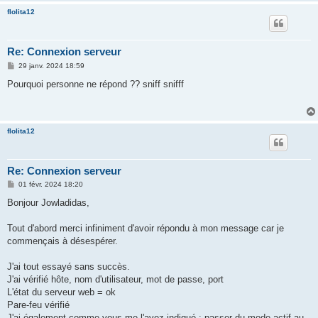
flolita12
Re: Connexion serveur
M
29 janv. 2024 18:59
e
s
Pourquoi personne ne répond ?? sniff snifff
s
a
g
e
flolita12
Re: Connexion serveur
M
01 févr. 2024 18:20
e
s
Bonjour Jowladidas,
s
a
g
Tout d'abord merci infiniment d'avoir répondu à mon message car je
e
commençais à désespérer.
J'ai tout essayé sans succès.
J'ai vérifié hôte, nom d'utilisateur, mot de passe, port
L'état du serveur web = ok
Pare-feu vérifié
J'ai également comme vous me l'avez indiqué : passer du mode actif au