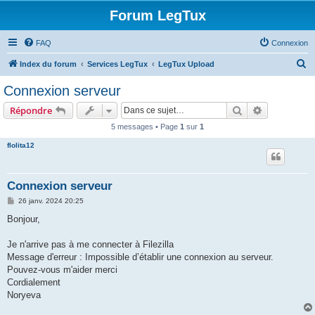
Forum LegTux
FAQ
Connexion
R
Index du forum
Services LegTux
LegTux Upload
e
Connexion serveur
c
Rechercher
Recherche 
Répondre
h
5 messages • Page
1
sur
1
e
flolita12
r
c
h
Connexion serveur
e
M
26 janv. 2024 20:25
e
r
s
Bonjour,
s
a
g
Je n'arrive pas à me connecter à Filezilla
e
Message d'erreur : Impossible d’établir une connexion au serveur.
Pouvez-vous m'aider merci
Cordialement
Noryeva