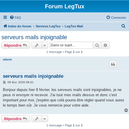
Forum LegTux
FAQ
Connexion
R
Index du forum
Services LegTux
LegTux Mail
e
serveurs mails injoignable
c
Rechercher
Recherche 
Répondre
h
1 message • Page
1
sur
1
e
nibreh
r
c
h
serveurs mails injoignable
e
M
09 févr. 2026 09:41
e
r
s
Bonjour depuis hier 8 février, les serveurs mails sont injoignables, je ne
s
peux ni envoyer ni recevoir. J'ai tout mes mails dessus et donc c'est
a
g
important pour moi, j'espère que celà pourra être régler quand vous aurez
e
le temps bien sûr. Je vous remercie pour votre aide.
Répondre
1 message • Page
1
sur
1