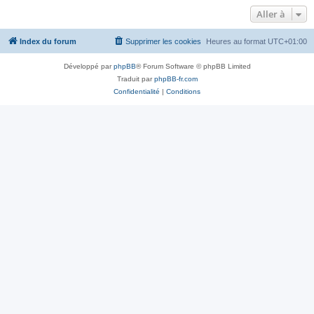
Aller à
Index du forum
Supprimer les cookies
Heures au format
UTC+01:00
Développé par
phpBB
® Forum Software © phpBB Limited
Traduit par
phpBB-fr.com
Confidentialité
|
Conditions