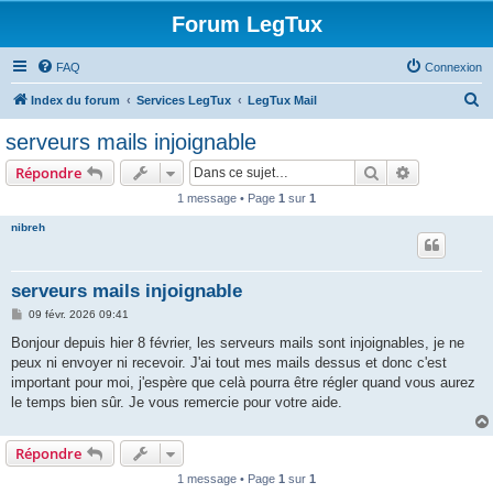
Forum LegTux
FAQ
Connexion
R
Index du forum
Services LegTux
LegTux Mail
e
serveurs mails injoignable
c
Rechercher
Recherche 
Répondre
h
1 message • Page
1
sur
1
e
nibreh
r
c
h
serveurs mails injoignable
e
M
09 févr. 2026 09:41
e
r
s
Bonjour depuis hier 8 février, les serveurs mails sont injoignables, je ne
s
peux ni envoyer ni recevoir. J'ai tout mes mails dessus et donc c'est
a
g
important pour moi, j'espère que celà pourra être régler quand vous aurez
e
le temps bien sûr. Je vous remercie pour votre aide.
Répondre
1 message • Page
1
sur
1