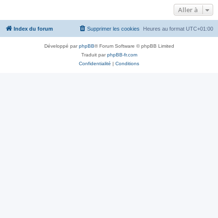
Aller à
Index du forum
Supprimer les cookies
Heures au format
UTC+01:00
Développé par
phpBB
® Forum Software © phpBB Limited
Traduit par
phpBB-fr.com
Confidentialité
|
Conditions