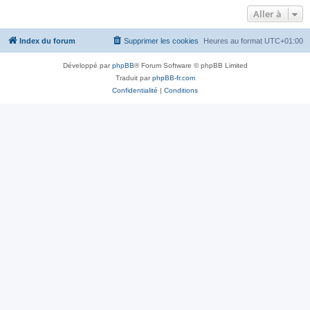
Aller à
Index du forum
Supprimer les cookies
Heures au format
UTC+01:00
Développé par
phpBB
® Forum Software © phpBB Limited
Traduit par
phpBB-fr.com
Confidentialité
|
Conditions