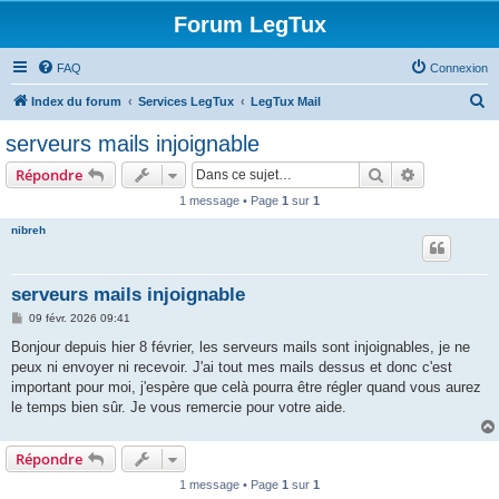
Forum LegTux
FAQ
Connexion
R
Index du forum
Services LegTux
LegTux Mail
e
serveurs mails injoignable
c
Rechercher
Recherche 
Répondre
h
1 message • Page
1
sur
1
e
nibreh
r
c
h
serveurs mails injoignable
e
M
09 févr. 2026 09:41
e
r
s
Bonjour depuis hier 8 février, les serveurs mails sont injoignables, je ne
s
peux ni envoyer ni recevoir. J'ai tout mes mails dessus et donc c'est
a
g
important pour moi, j'espère que celà pourra être régler quand vous aurez
e
le temps bien sûr. Je vous remercie pour votre aide.
Répondre
1 message • Page
1
sur
1