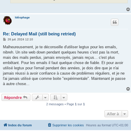
Idéophage
Re: Delayed Mail (still being retried)
M
26 juil. 2024 12:10
e
s
Malheureusement, je te déconseille d'utiliser legtux pour les emails,
s
nibreh. Un site web down pendant quelques heures c'est pas la mort,
a
g
mais des mails perdus, jamais envoyés, jamais reçus... c'est plus
e
embêtant. Pour les emails il faut quelque chose de fiable. Et pour avoir
utilisé legtux pour l'email pendant des années, je dois dire que je n'ai
jamais réussi à avoir confiance à cause de problèmes réguliers, et je ne
l'ai jamais utilisé que comme boite "expérimentale". Maintenant je passe
à autre chose...
Répondre
2 messages • Page
1
sur
1
Aller à
Index du forum
Supprimer les cookies
Heures au format
UTC+01:00