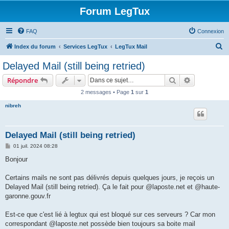
Forum LegTux
FAQ
Connexion
R
Index du forum
Services LegTux
LegTux Mail
e
Delayed Mail (still being retried)
c
Rechercher
Recherche 
Répondre
h
2 messages • Page
1
sur
1
e
nibreh
r
c
h
Delayed Mail (still being retried)
e
M
01 juil. 2024 08:28
e
r
s
Bonjour
s
a
g
Certains mails ne sont pas délivrés depuis quelques jours, je reçois un
e
Delayed Mail (still being retried). Ça le fait pour @laposte.net et @haute-
garonne.gouv.fr
Est-ce que c'est lié à legtux qui est bloqué sur ces serveurs ? Car mon
correspondant @laposte.net possède bien toujours sa boite mail