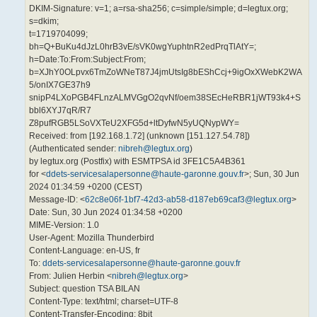
DKIM-Signature: v=1; a=rsa-sha256; c=simple/simple; d=legtux.org;
s=dkim;
t=1719704099;
bh=Q+BuKu4dJzL0hrB3vE/sVK0wgYuphtnR2edPrqTlAtY=;
h=Date:To:From:Subject:From;
b=XJhY0OLpvx6TmZoWNeT87J4jmUtsIg8bEShCcj+9igOxXWebK2WA
5/onIX7GE37h9
snipP4LXoPGB4FLnzALMVGgO2qvNf/oem38SEcHeRBR1jWT93k4+S
bbl6XYJ7qR/R7
Z8pufRGB5LSoVXTeU2XFG5d+ltDyfwN5yUQNypWY=
Received: from [192.168.1.72] (unknown [151.127.54.78])
(Authenticated sender:
nibreh@legtux.org
)
by legtux.org (Postfix) with ESMTPSA id 3FE1C5A4B361
for <
ddets-servicesalapersonne@haute-garonne.gouv.fr
>; Sun, 30 Jun
2024 01:34:59 +0200 (CEST)
Message-ID: <
62c8e06f-1bf7-42d3-ab58-d187eb69caf3@legtux.org
>
Date: Sun, 30 Jun 2024 01:34:58 +0200
MIME-Version: 1.0
User-Agent: Mozilla Thunderbird
Content-Language: en-US, fr
To:
ddets-servicesalapersonne@haute-garonne.gouv.fr
From: Julien Herbin <
nibreh@legtux.org
>
Subject: question TSA BILAN
Content-Type: text/html; charset=UTF-8
Content-Transfer-Encoding: 8bit