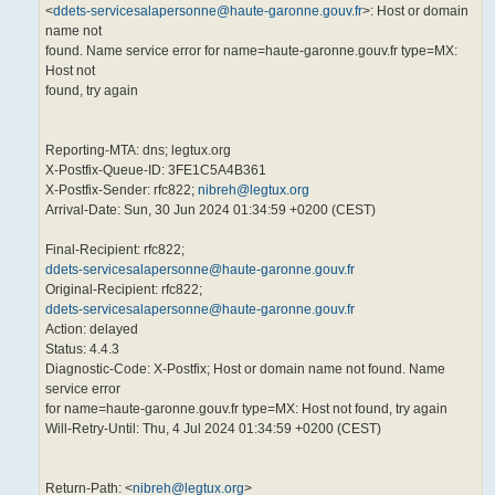
<
ddets-servicesalapersonne@haute-garonne.gouv.fr
>: Host or domain
name not
found. Name service error for name=haute-garonne.gouv.fr type=MX:
Host not
found, try again
Reporting-MTA: dns; legtux.org
X-Postfix-Queue-ID: 3FE1C5A4B361
X-Postfix-Sender: rfc822;
nibreh@legtux.org
Arrival-Date: Sun, 30 Jun 2024 01:34:59 +0200 (CEST)
Final-Recipient: rfc822;
ddets-servicesalapersonne@haute-garonne.gouv.fr
Original-Recipient: rfc822;
ddets-servicesalapersonne@haute-garonne.gouv.fr
Action: delayed
Status: 4.4.3
Diagnostic-Code: X-Postfix; Host or domain name not found. Name
service error
for name=haute-garonne.gouv.fr type=MX: Host not found, try again
Will-Retry-Until: Thu, 4 Jul 2024 01:34:59 +0200 (CEST)
Return-Path: <
nibreh@legtux.org
>