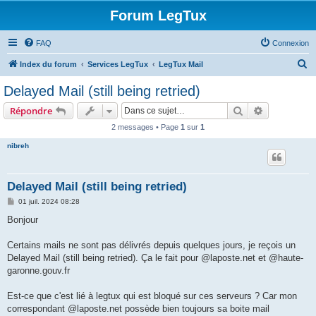
Forum LegTux
FAQ
Connexion
R
Index du forum
Services LegTux
LegTux Mail
e
Delayed Mail (still being retried)
c
Rechercher
Recherche 
Répondre
h
2 messages • Page
1
sur
1
e
nibreh
r
c
h
Delayed Mail (still being retried)
e
M
01 juil. 2024 08:28
e
r
s
Bonjour
s
a
g
Certains mails ne sont pas délivrés depuis quelques jours, je reçois un
e
Delayed Mail (still being retried). Ça le fait pour @laposte.net et @haute-
garonne.gouv.fr
Est-ce que c'est lié à legtux qui est bloqué sur ces serveurs ? Car mon
correspondant @laposte.net possède bien toujours sa boite mail