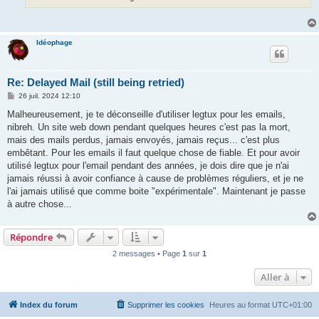
Idéophage
Re: Delayed Mail (still being retried)
M
26 juil. 2024 12:10
e
s
Malheureusement, je te déconseille d'utiliser legtux pour les emails,
s
nibreh. Un site web down pendant quelques heures c'est pas la mort,
a
g
mais des mails perdus, jamais envoyés, jamais reçus... c'est plus
e
embêtant. Pour les emails il faut quelque chose de fiable. Et pour avoir
utilisé legtux pour l'email pendant des années, je dois dire que je n'ai
jamais réussi à avoir confiance à cause de problèmes réguliers, et je ne
l'ai jamais utilisé que comme boite "expérimentale". Maintenant je passe
à autre chose...
Répondre
2 messages • Page
1
sur
1
Aller à
Index du forum
Supprimer les cookies
Heures au format
UTC+01:00