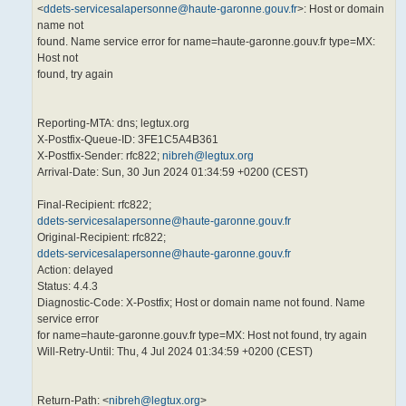
<
ddets-servicesalapersonne@haute-garonne.gouv.fr
>: Host or domain
name not
found. Name service error for name=haute-garonne.gouv.fr type=MX:
Host not
found, try again
Reporting-MTA: dns; legtux.org
X-Postfix-Queue-ID: 3FE1C5A4B361
X-Postfix-Sender: rfc822;
nibreh@legtux.org
Arrival-Date: Sun, 30 Jun 2024 01:34:59 +0200 (CEST)
Final-Recipient: rfc822;
ddets-servicesalapersonne@haute-garonne.gouv.fr
Original-Recipient: rfc822;
ddets-servicesalapersonne@haute-garonne.gouv.fr
Action: delayed
Status: 4.4.3
Diagnostic-Code: X-Postfix; Host or domain name not found. Name
service error
for name=haute-garonne.gouv.fr type=MX: Host not found, try again
Will-Retry-Until: Thu, 4 Jul 2024 01:34:59 +0200 (CEST)
Return-Path: <
nibreh@legtux.org
>