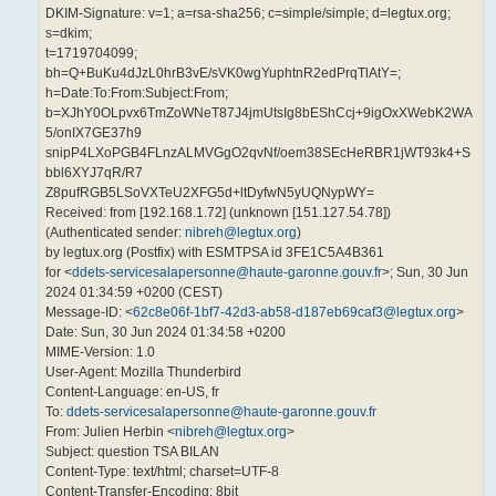
DKIM-Signature: v=1; a=rsa-sha256; c=simple/simple; d=legtux.org;
s=dkim;
t=1719704099;
bh=Q+BuKu4dJzL0hrB3vE/sVK0wgYuphtnR2edPrqTlAtY=;
h=Date:To:From:Subject:From;
b=XJhY0OLpvx6TmZoWNeT87J4jmUtsIg8bEShCcj+9igOxXWebK2WA
5/onIX7GE37h9
snipP4LXoPGB4FLnzALMVGgO2qvNf/oem38SEcHeRBR1jWT93k4+S
bbl6XYJ7qR/R7
Z8pufRGB5LSoVXTeU2XFG5d+ltDyfwN5yUQNypWY=
Received: from [192.168.1.72] (unknown [151.127.54.78])
(Authenticated sender:
nibreh@legtux.org
)
by legtux.org (Postfix) with ESMTPSA id 3FE1C5A4B361
for <
ddets-servicesalapersonne@haute-garonne.gouv.fr
>; Sun, 30 Jun
2024 01:34:59 +0200 (CEST)
Message-ID: <
62c8e06f-1bf7-42d3-ab58-d187eb69caf3@legtux.org
>
Date: Sun, 30 Jun 2024 01:34:58 +0200
MIME-Version: 1.0
User-Agent: Mozilla Thunderbird
Content-Language: en-US, fr
To:
ddets-servicesalapersonne@haute-garonne.gouv.fr
From: Julien Herbin <
nibreh@legtux.org
>
Subject: question TSA BILAN
Content-Type: text/html; charset=UTF-8
Content-Transfer-Encoding: 8bit