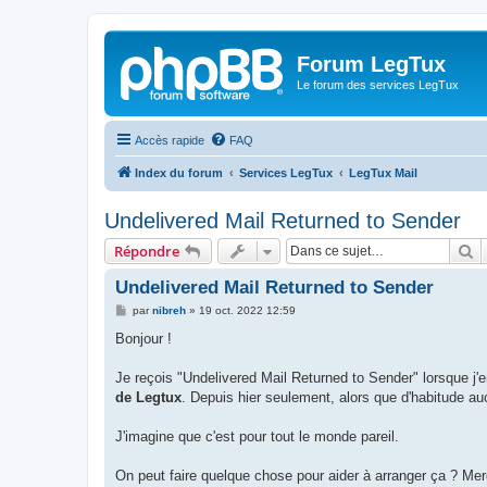
Forum LegTux
Le forum des services LegTux
Accès rapide
FAQ
Index du forum
Services LegTux
LegTux Mail
Undelivered Mail Returned to Sender
R
Répondre
Undelivered Mail Returned to Sender
M
par
nibreh
»
19 oct. 2022 12:59
e
s
Bonjour !
s
a
g
Je reçois "Undelivered Mail Returned to Sender" lorsque j'
e
de Legtux
. Depuis hier seulement, alors que d'habitude a
J'imagine que c'est pour tout le monde pareil.
On peut faire quelque chose pour aider à arranger ça ? Mer