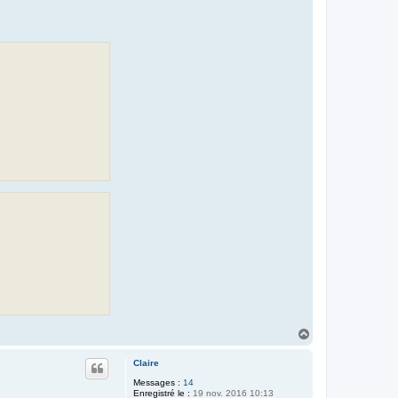
H
a
u
Claire
t
Messages :
14
Enregistré le :
19 nov. 2016 10:13