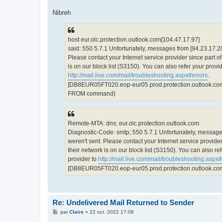
Nibreh
host eur.olc.protection.outlook.com[104.47.17.97]
said: 550 5.7.1 Unfortunately, messages from [94.23.17.20
Please contact your Internet service provider since part of
is on our block list (S3150). You can also refer your provid
http://mail.live.com/mail/troubleshooting.aspx#errors
.
[DB8EUR05FT020.eop-eur05.prod.protection.outlook.com]
FROM command)
Remote-MTA: dns; eur.olc.protection.outlook.com
Diagnostic-Code: smtp; 550 5.7.1 Unfortunately, message
weren't sent. Please contact your Internet service provider
their network is on our block list (S3150). You can also re
provider to
http://mail.live.com/mail/troubleshooting.aspx
[DB8EUR05FT020.eop-eur05.prod.protection.outlook.co
Re: Undelivered Mail Returned to Sender
M
par
Claire
»
22 oct. 2022 17:08
e