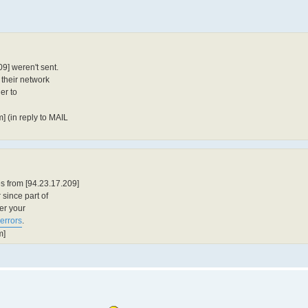
9] weren't sent.
 their network
er to
 (in reply to MAIL
s from [94.23.17.209]
 since part of
fer your
#errors
.
m]