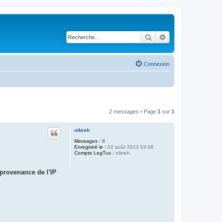
Rechercher
Recherche avancé
Connexion
2 messages • Page
1
sur
1
nibreh
Messages :
8
Enregistré le :
02 août 2013 03:08
Compte LegTux :
nibreh
provenance de l'IP