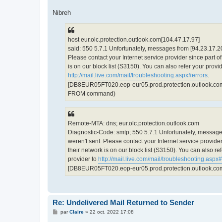
Nibreh
host eur.olc.protection.outlook.com[104.47.17.97]
said: 550 5.7.1 Unfortunately, messages from [94.23.17.20
Please contact your Internet service provider since part of
is on our block list (S3150). You can also refer your provid
http://mail.live.com/mail/troubleshooting.aspx#errors
.
[DB8EUR05FT020.eop-eur05.prod.protection.outlook.com]
FROM command)
Remote-MTA: dns; eur.olc.protection.outlook.com
Diagnostic-Code: smtp; 550 5.7.1 Unfortunately, message
weren't sent. Please contact your Internet service provider
their network is on our block list (S3150). You can also re
provider to
http://mail.live.com/mail/troubleshooting.aspx
[DB8EUR05FT020.eop-eur05.prod.protection.outlook.co
Re: Undelivered Mail Returned to Sender
M
par
Claire
»
22 oct. 2022 17:08
e