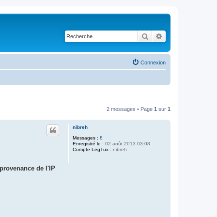
Rechercher
Recherche avancé
Connexion
2 messages • Page
1
sur
1
nibreh
Messages :
8
Enregistré le :
02 août 2013 03:08
Compte LegTux :
nibreh
provenance de l'IP