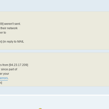
9] weren't sent.
 their network
er to
 (in reply to MAIL
s from [94.23.17.209]
 since part of
fer your
#errors
.
m]