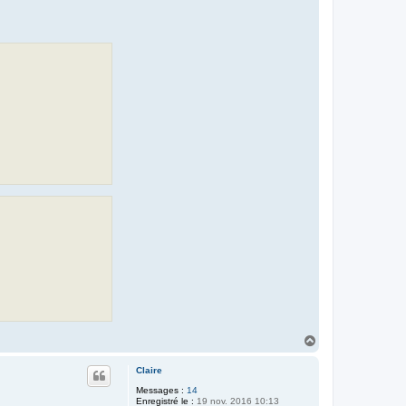
H
a
u
Claire
t
Messages :
14
Enregistré le :
19 nov. 2016 10:13