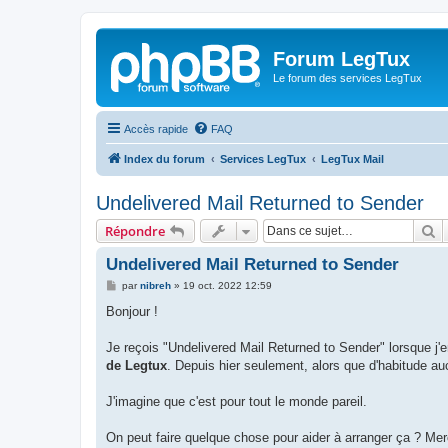
Forum LegTux
Le forum des services LegTux
Accès rapide
FAQ
Index du forum
Services LegTux
LegTux Mail
Undelivered Mail Returned to Sender
R
Répondre
Undelivered Mail Returned to Sender
M
par
nibreh
»
19 oct. 2022 12:59
e
s
Bonjour !
s
a
g
Je reçois "Undelivered Mail Returned to Sender" lorsque j'
e
de Legtux
. Depuis hier seulement, alors que d'habitude a
J'imagine que c'est pour tout le monde pareil.
On peut faire quelque chose pour aider à arranger ça ? Mer