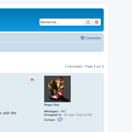
Rechercher
Recherche avancé
Connexion
2 messages • Page
1
sur
1
Roger Star
Messages :
491
rs with the
Enregistré le :
04 sept. 2010 13:06
C
Contact :
o
n
t