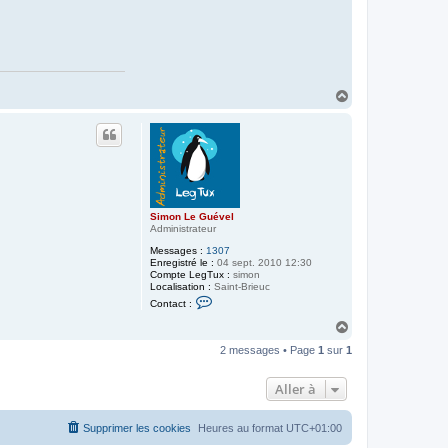
a
c
t
e
r
R
o
g
H
e
a
r
S
u
t
t
a
r
Simon Le Guével
Administrateur
Messages :
1307
Enregistré le :
04 sept. 2010 12:30
Compte LegTux :
simon
Localisation :
Saint-Brieuc
C
Contact :
o
n
H
t
a
a
2 messages • Page
1
sur
1
u
c
t
t
e
Aller à
r
S
i
Supprimer les cookies
Heures au format
UTC+01:00
m
o