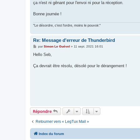
ça n'est ni gênant pour l'envoi ni pour la réception.
Bonne journée !
"Le désordre, c'est l'ordre, moins le pouvoir."
Re: Message d'erreur de Thunderbird
M
par
Simon Le Guével
»
11 sept. 2021 16:01
e
s
Hello Seb,
s
a
g
Ça devrait être résolu, désolé pour le dérangement !
e
Répondre
Retourner vers « LegTux Mail »
Index du forum