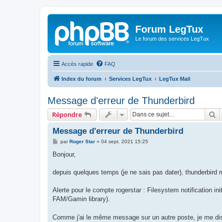
Forum LegTux
Le forum des services LegTux
Accès rapide
FAQ
Index du forum
Services LegTux
LegTux Mail
Message d'erreur de Thunderbird
R
Répondre
Message d'erreur de Thunderbird
M
par
Roger Star
»
04 sept. 2021 15:25
e
s
Bonjour,
s
a
g
depuis quelques temps (je ne sais pas dater), thunderbir
e
Alerte pour le compte rogerstar : Filesystem notification init
FAM/Gamin library).
Comme j'ai le même message sur un autre poste, je me di