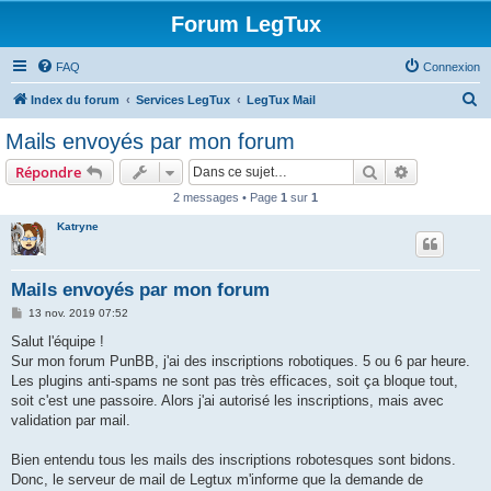
Forum LegTux
FAQ
Connexion
R
Index du forum
Services LegTux
LegTux Mail
e
Mails envoyés par mon forum
c
Rechercher
Recherche 
Répondre
h
2 messages • Page
1
sur
1
e
Katryne
r
c
h
Mails envoyés par mon forum
e
M
13 nov. 2019 07:52
e
r
s
Salut l'équipe !
s
Sur mon forum PunBB, j'ai des inscriptions robotiques. 5 ou 6 par heure.
a
g
Les plugins anti-spams ne sont pas très efficaces, soit ça bloque tout,
e
soit c'est une passoire. Alors j'ai autorisé les inscriptions, mais avec
validation par mail.
Bien entendu tous les mails des inscriptions robotesques sont bidons.
Donc, le serveur de mail de Legtux m'informe que la demande de