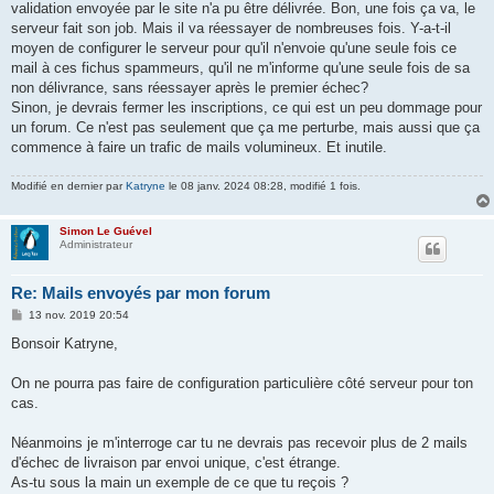
validation envoyée par le site n'a pu être délivrée. Bon, une fois ça va, le
serveur fait son job. Mais il va réessayer de nombreuses fois. Y-a-t-il
moyen de configurer le serveur pour qu'il n'envoie qu'une seule fois ce
mail à ces fichus spammeurs, qu'il ne m'informe qu'une seule fois de sa
non délivrance, sans réessayer après le premier échec?
Sinon, je devrais fermer les inscriptions, ce qui est un peu dommage pour
un forum. Ce n'est pas seulement que ça me perturbe, mais aussi que ça
commence à faire un trafic de mails volumineux. Et inutile.
Modifié en dernier par
Katryne
le 08 janv. 2024 08:28, modifié 1 fois.
Simon Le Guével
Administrateur
Re: Mails envoyés par mon forum
M
13 nov. 2019 20:54
e
s
Bonsoir Katryne,
s
a
g
On ne pourra pas faire de configuration particulière côté serveur pour ton
e
cas.
Néanmoins je m'interroge car tu ne devrais pas recevoir plus de 2 mails
d'échec de livraison par envoi unique, c'est étrange.
As-tu sous la main un exemple de ce que tu reçois ?