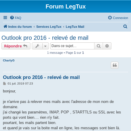
Forum LegTux
FAQ
Connexion
R
Index du forum
Services LegTux
LegTux Mail
e
Outlook pro 2016 - relevé de mail
c
Rechercher
Recherche 
Répondre
h
1 message • Page
1
sur
1
e
CharlyG
r
c
h
Outlook pro 2016 - relevé de mail
e
M
01 juil. 2019 07:23
e
r
s
bonjour,
s
a
g
je n'arrive pas à relever mes mails avec l'adresse de mon nom de
e
domaine.
j'ai changé les paramètres, IMAP, POP , STARTTLS ou SSL avec les
ports qui vont bien.... rien n'y fait.
pourtant, les mails partent bien.
et quand je vais sur la boite mail en ligne, les messages sont bien là.