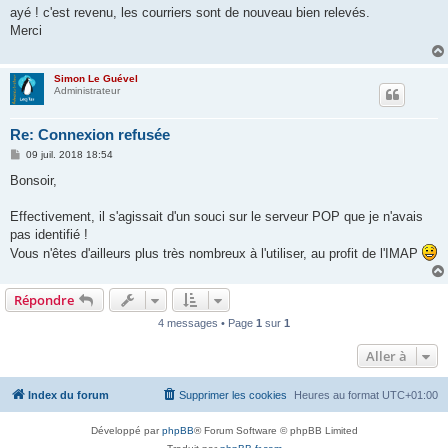
s
ayé ! c'est revenu, les courriers sont de nouveau bien relevés.
s
Merci
a
g
e
Simon Le Guével
Administrateur
Re: Connexion refusée
M
09 juil. 2018 18:54
e
s
Bonsoir,
s
a
g
Effectivement, il s'agissait d'un souci sur le serveur POP que je n'avais
e
pas identifié !
Vous n'êtes d'ailleurs plus très nombreux à l'utiliser, au profit de l'IMAP
Répondre
4 messages • Page
1
sur
1
Aller à
Index du forum
Supprimer les cookies
Heures au format
UTC+01:00
Développé par
phpBB
® Forum Software © phpBB Limited