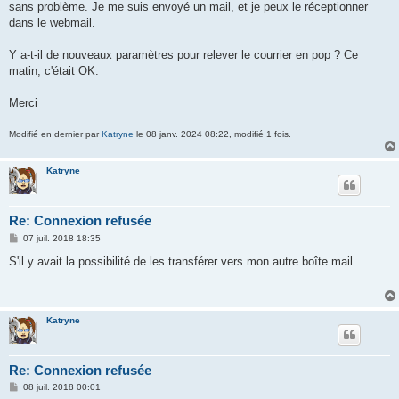
sans problème. Je me suis envoyé un mail, et je peux le réceptionner
dans le webmail.
Y a-t-il de nouveaux paramètres pour relever le courrier en pop ? Ce
matin, c'était OK.
Merci
Modifié en dernier par
Katryne
le 08 janv. 2024 08:22, modifié 1 fois.
Katryne
Re: Connexion refusée
M
07 juil. 2018 18:35
e
s
S'il y avait la possibilité de les transférer vers mon autre boîte mail ...
s
a
g
e
Katryne
Re: Connexion refusée
M
08 juil. 2018 00:01
e