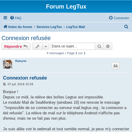
Forum LegTux
FAQ
Connexion
R
Index du forum
Services LegTux
LegTux Mail
e
Connexion refusée
c
Rechercher
Recherche 
Répondre
h
4 messages • Page
1
sur
1
e
Katryne
r
c
h
Connexion refusée
e
M
07 juil. 2018 15:29
e
r
s
Bonjour !
s
Depuis ce midi, la relève des boîtes Legtux est impossible.
a
g
Le module Mail de SeaMonkey (windows 10) me renvoie le message
e
:"Impossible de se connecter au serveur mail.legtux.org ; la connexion a
été refusée". La relève de mail sur le téléphone Android n'affiche pas
d'erreur, mais ne se fait pas non plus.
Je suis allée voir le webmail et tout semble normal, je peux m'y connecter