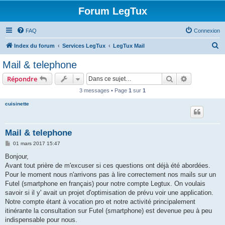
Forum LegTux
FAQ
Connexion
R
Index du forum
Services LegTux
LegTux Mail
e
Mail & telephone
c
Rechercher
Recherche 
Répondre
h
3 messages • Page
1
sur
1
e
cuisinette
r
c
h
Mail & telephone
e
M
01 mars 2017 15:47
e
r
s
Bonjour,
s
Avant tout prière de m'excuser si ces questions ont déjà été abordées.
a
g
Pour le moment nous n'arrivons pas à lire correctement nos mails sur un
e
Futel (smartphone en français) pour notre compte Legtux. On voulais
savoir si il y' avait un projet d'optimisation de prévu voir une application.
Notre compte étant à vocation pro et notre activité principalement
itinérante la consultation sur Futel (smartphone) est devenue peu à peu
indispensable pour nous.