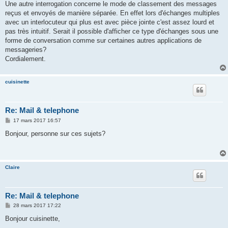
Une autre interrogation concerne le mode de classement des messages
reçus et envoyés de manière séparée. En effet lors d'échanges multiples
avec un interlocuteur qui plus est avec pièce jointe c'est assez lourd et
pas très intuitif. Serait il possible d'afficher ce type d'échanges sous une
forme de conversation comme sur certaines autres applications de
messageries?
Cordialement.
cuisinette
Re: Mail & telephone
M
17 mars 2017 16:57
e
s
Bonjour, personne sur ces sujets?
s
a
g
e
Claire
Re: Mail & telephone
M
28 mars 2017 17:22
e
s
Bonjour cuisinette,
s