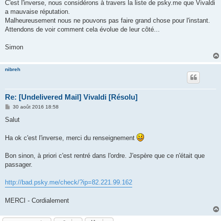
g
C'est l'inverse, nous considérons à travers la liste de psky.me que Vivaldi
e
a mauvaise réputation.
Malheureusement nous ne pouvons pas faire grand chose pour l'instant.
Attendons de voir comment cela évolue de leur côté...
Simon
nibreh
Re: [Undelivered Mail] Vivaldi [Résolu]
M
30 août 2016 18:58
e
s
Salut
s
a
g
Ha ok c'est l'inverse, merci du renseignement
e
Bon sinon, à priori c'est rentré dans l'ordre. J'espère que ce n'était que
passager.
http://bad.psky.me/check/?ip=82.221.99.162
MERCI - Cordialement