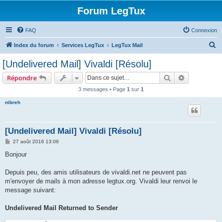
Forum LegTux
FAQ
Connexion
R
Index du forum
Services LegTux
LegTux Mail
e
[Undelivered Mail] Vivaldi [Résolu]
c
Rechercher
Recherche 
Répondre
h
3 messages • Page
1
sur
1
e
nibreh
r
c
h
[Undelivered Mail] Vivaldi [Résolu]
e
M
27 août 2016 13:06
e
r
s
Bonjour
s
a
g
Depuis peu, des amis utilisateurs de vivaldi.net ne peuvent pas
e
m'envoyer de mails à mon adresse legtux.org. Vivaldi leur renvoi le
message suivant:
Undelivered Mail Returned to Sender