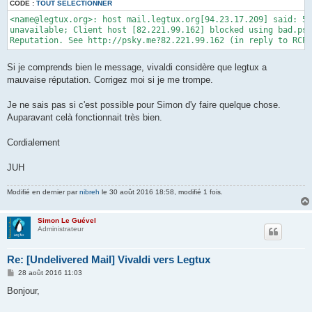
CODE :
TOUT SÉLECTIONNER
<name@legtux.org>: host mail.legtux.org[94.23.17.209] said: 55
unavailable; Client host [82.221.99.162] blocked using bad.psk
Reputation. See http://psky.me?82.221.99.162 (in reply to RCPT
Si je comprends bien le message, vivaldi considère que legtux a
mauvaise réputation. Corrigez moi si je me trompe.
Je ne sais pas si c'est possible pour Simon d'y faire quelque chose.
Auparavant celà fonctionnait très bien.
Cordialement
JUH
Modifié en dernier par
nibreh
le 30 août 2016 18:58, modifié 1 fois.
Simon Le Guével
Administrateur
Re: [Undelivered Mail] Vivaldi vers Legtux
M
28 août 2016 11:03
e
s
Bonjour,
s
a