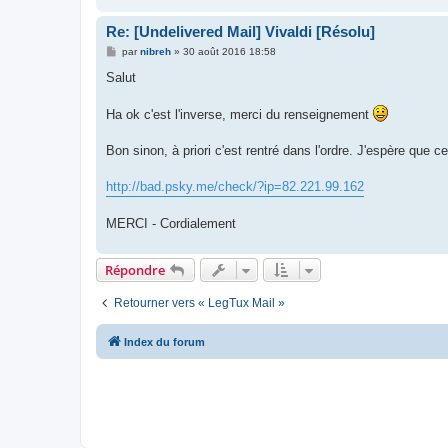
Re: [Undelivered Mail] Vivaldi [Résolu]
M
par
nibreh
»
30 août 2016 18:58
e
s
Salut
s
a
g
Ha ok c'est l'inverse, merci du renseignement
e
Bon sinon, à priori c'est rentré dans l'ordre. J'espère que c
http://bad.psky.me/check/?ip=82.221.99.162
MERCI - Cordialement
Répondre
Retourner vers « LegTux Mail »
Index du forum