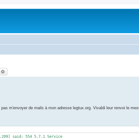
echercher
Recherche avancée
t pas m'envoyer de mails à mon adresse legtux.org. Vivaldi leur renvoi le mes
.209] said: 554 5.7.1 Service
