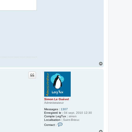
H
a
u
t
Simon Le Guével
Administrateur
Messages :
1307
Enregistré le :
04 sept. 2010 12:30
Compte LegTux :
simon
Localisation :
Saint-Brieuc
C
Contact :
o
n
H