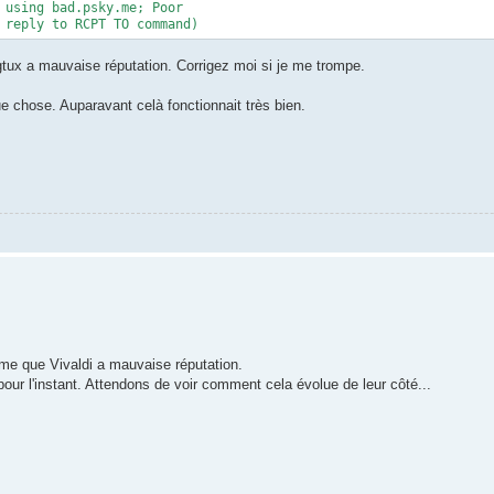
 using bad.psky.me; Poor

 reply to RCPT TO command)
gtux a mauvaise réputation. Corrigez moi si je me trompe.
ue chose. Auparavant celà fonctionnait très bien.
y.me que Vivaldi a mauvaise réputation.
r l'instant. Attendons de voir comment cela évolue de leur côté...