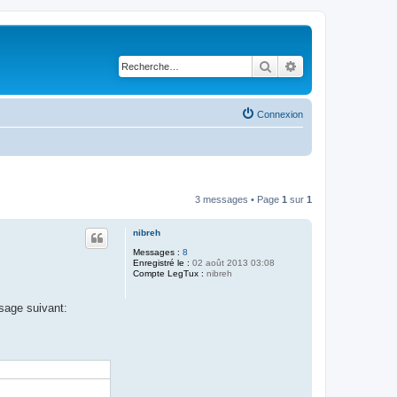
Rechercher
Recherche avancé
Connexion
3 messages • Page
1
sur
1
nibreh
Messages :
8
Enregistré le :
02 août 2013 03:08
Compte LegTux :
nibreh
sage suivant: