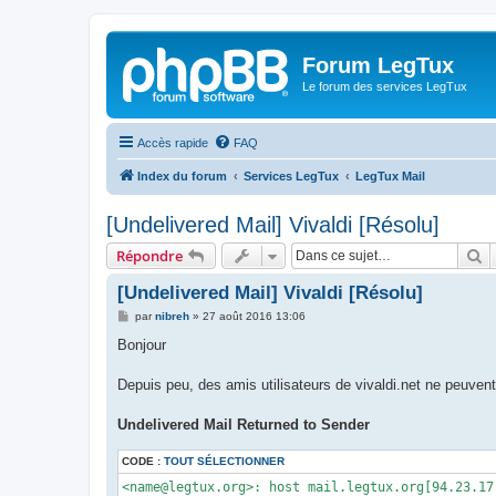
Forum LegTux
Le forum des services LegTux
Accès rapide
FAQ
Index du forum
Services LegTux
LegTux Mail
[Undelivered Mail] Vivaldi [Résolu]
R
Répondre
[Undelivered Mail] Vivaldi [Résolu]
M
par
nibreh
»
27 août 2016 13:06
e
s
Bonjour
s
a
g
Depuis peu, des amis utilisateurs de vivaldi.net ne peuven
e
Undelivered Mail Returned to Sender
CODE :
TOUT SÉLECTIONNER
<name@legtux.org>: host mail.legtux.org[94.23.17