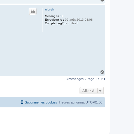
t
a
a
u
c
nibreh
t
t
Messages :
8
e
Enregistré le :
02 août 2013 03:08
r
Compte LegTux :
S
nibreh
i
m
o
n
L
e
G
u
é
v
e
l
H
a
3 messages • Page
1
sur
1
u
t
Aller à
Supprimer les cookies
Heures au format
UTC+01:00