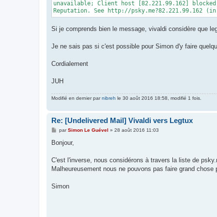
unavailable; Client host [82.221.99.162] blocked
Reputation. See http://psky.me?82.221.99.162 (in
Si je comprends bien le message, vivaldi considère que le
Je ne sais pas si c'est possible pour Simon d'y faire quelq
Cordialement
JUH
Modifié en dernier par
nibreh
le 30 août 2016 18:58, modifié 1 fois.
Re: [Undelivered Mail] Vivaldi vers Legtux
M
par
Simon Le Guével
»
28 août 2016 11:03
e
s
Bonjour,
s
a
g
C'est l'inverse, nous considérons à travers la liste de psk
e
Malheureusement nous ne pouvons pas faire grand chose pou
Simon