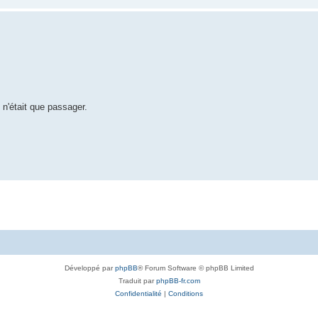
e n'était que passager.
Développé par
phpBB
® Forum Software © phpBB Limited
Traduit par
phpBB-fr.com
Confidentialité
|
Conditions