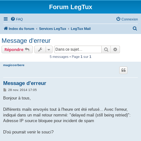
Forum LegTux
FAQ
Connexion
R
Index du forum
Services LegTux
LegTux Mail
e
Message d'erreur
c
Rechercher
Recherche 
Répondre
h
5 messages • Page
1
sur
1
e
magiccerbere
r
c
h
Message d'erreur
e
M
28 nov. 2014 17:05
e
r
s
Bonjour à tous,
s
a
g
Différents mails envoyés tout à l'heure ont été refusé... Avec l'erreur,
e
indiqué dans un mail retour nommé: "delayed mail (still being retried)":
Adresse IP source bloquee pour incident de spam
D'où pourrait venir le souci?