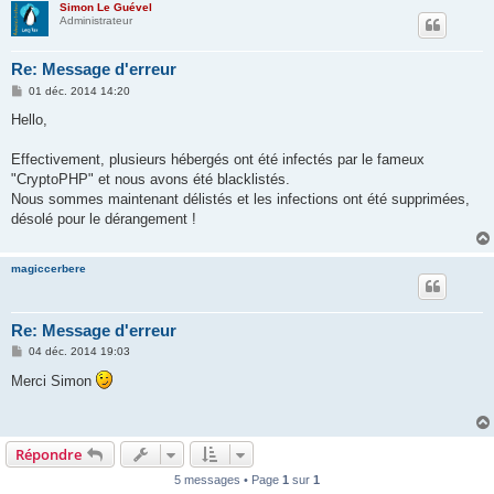
Simon Le Guével
Administrateur
Re: Message d'erreur
M
01 déc. 2014 14:20
e
s
Hello,
s
a
g
Effectivement, plusieurs hébergés ont été infectés par le fameux
e
"CryptoPHP" et nous avons été blacklistés.
Nous sommes maintenant délistés et les infections ont été supprimées,
désolé pour le dérangement !
magiccerbere
Re: Message d'erreur
M
04 déc. 2014 19:03
e
s
Merci Simon
s
a
g
e
Répondre
5 messages • Page
1
sur
1