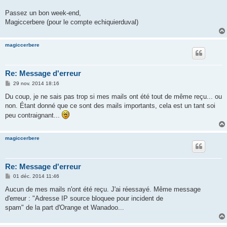
Passez un bon week-end,
Magiccerbere (pour le compte echiquierduval)
magiccerbere
Re: Message d'erreur
M
29 nov. 2014 18:16
e
s
Du coup, je ne sais pas trop si mes mails ont été tout de même reçu... ou
s
non. Étant donné que ce sont des mails importants, cela est un tant soi
a
g
peu contraignant...
e
magiccerbere
Re: Message d'erreur
M
01 déc. 2014 11:46
e
s
Aucun de mes mails n'ont été reçu. J'ai réessayé. Même message
s
d'erreur : "Adresse IP source bloquee pour incident de
a
g
spam" de la part d'Orange et Wanadoo...
e