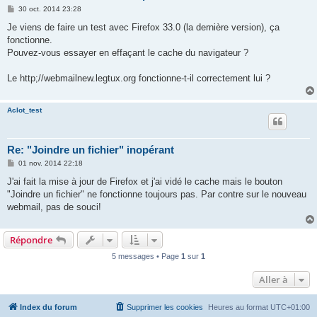
M
30 oct. 2014 23:28
e
s
Je viens de faire un test avec Firefox 33.0 (la dernière version), ça
s
fonctionne.
a
g
Pouvez-vous essayer en effaçant le cache du navigateur ?
e
Le http;//webmailnew.legtux.org fonctionne-t-il correctement lui ?
Aclot_test
Re: "Joindre un fichier" inopérant
M
01 nov. 2014 22:18
e
s
J'ai fait la mise à jour de Firefox et j'ai vidé le cache mais le bouton
s
"Joindre un fichier" ne fonctionne toujours pas. Par contre sur le nouveau
a
g
webmail, pas de souci!
e
Répondre
5 messages • Page
1
sur
1
Aller à
Index du forum
Supprimer les cookies
Heures au format
UTC+01:00