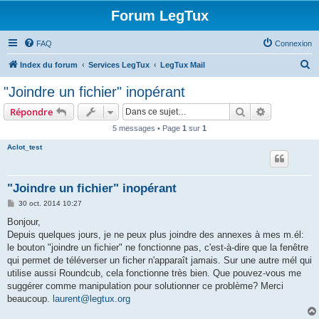
Forum LegTux
FAQ
Connexion
R
Index du forum
Services LegTux
LegTux Mail
e
"Joindre un fichier" inopérant
c
Rechercher
Recherche 
Répondre
h
5 messages • Page
1
sur
1
e
Aclot_test
r
c
h
"Joindre un fichier" inopérant
e
M
30 oct. 2014 10:27
e
r
s
Bonjour,
s
Depuis quelques jours, je ne peux plus joindre des annexes à mes m.él:
a
g
le bouton "joindre un fichier" ne fonctionne pas, c'est-à-dire que la fenêtre
e
qui permet de téléverser un ficher n'apparaît jamais. Sur une autre mél qui
utilise aussi Roundcub, cela fonctionne très bien. Que pouvez-vous me
suggérer comme manipulation pour solutionner ce problème? Merci
beaucoup.
laurent@legtux.org