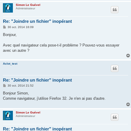
Simon Le Guével
Administrateur
Re: "Joindre un fichier" inopérant
M
30 oct. 2014 16:09
e
s
Bonjour,
s
a
g
Avec quel navigateur cela pose-t-il problème ? Pouvez-vous essayer
e
avec un autre ?
Aclot_test
Re: "Joindre un fichier" inopérant
M
30 oct. 2014 21:52
e
s
Bonjour Simon,
s
Comme navigateur, j'utilise Firefox 32. Je n'en ai pas d'autre.
a
g
e
Simon Le Guével
Administrateur
Re: "Joindre un fichier" inopérant