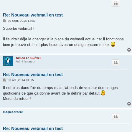
Re: Nouveau webmail en test
M
30 sept. 2014 12:49
e
s
Superbe webmail !
s
a
g
Il faudrait déjà le changer à la place du webmail actuel car il fonctionne
e
bien je trouve et il est plus fluide avec un design encore mieux
Simon Le Guével
Administrateur
Re: Nouveau webmail en test
M
03 oct. 2014 01:15
e
s
Il est plus dans l'air du temps mais j'attends de voir sur des usages
s
quotidiens ce que ça donne avant de le définir par défaut
a
g
Merci du retour !
e
magiccerbere
Re: Nouveau webmail en test