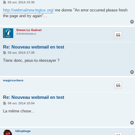
M
03 oct. 2014 15:30
e
s
http://webmailnew.legtux.org/
me donne "An error occurred please fresh
s
the page and try again"...
a
g
e
Simon Le Guével
Administrateur
Re: Nouveau webmail en test
M
03 oct. 2014 17:35
e
s
Tiens donc, peux-tu réessayer ?
s
a
g
e
magiccerbere
Re: Nouveau webmail en test
M
06 oct. 2014 10:04
e
s
La même chose...
s
a
g
e
Idéophage