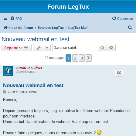
Forum LegTux
FAQ
Connexion
R
Index du forum
Services LegTux
LegTux Mail
e
Nouveau webmail en test
c
Rechercher
Recherche 
Répondre
h
e
1
2
3
Suivante
22 messages
r
Simon Le Guével
c
Administrateur
h
Nouveau webmail en test
e
M
20 sept. 2014 19:58
r
e
s
Bonsoir,
s
a
g
Depuis (presque) toujours, LegTux utilise le célèbre webmail Roundcube
e
pour son interface.
Dans un but d'amélioration, le webmail RainLoop est en test.
Pouvez-faire quelques essais et remonter vos avis ?