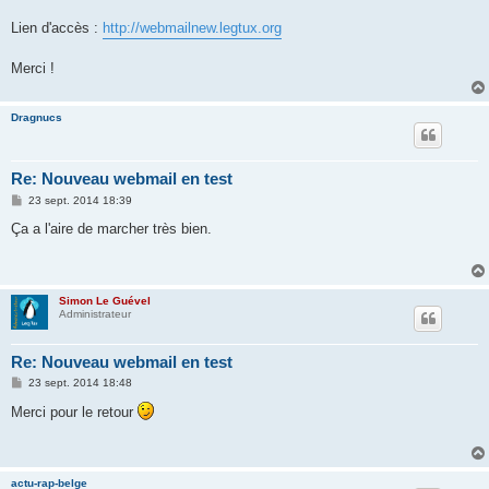
Lien d'accès :
http://webmailnew.legtux.org
Merci !
Dragnucs
Re: Nouveau webmail en test
M
23 sept. 2014 18:39
e
s
Ça a l'aire de marcher très bien.
s
a
g
e
Simon Le Guével
Administrateur
Re: Nouveau webmail en test
M
23 sept. 2014 18:48
e
s
Merci pour le retour
s
a
g
e
actu-rap-belge