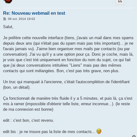
Re: Nouveau webmail en test
M
06 oct. 2014 19:02
e
s
Salut,
s
a
g
Je préfère cette nouvelle interface (tiens, j'avais un mail dans mes spams
e
depuis deux ans (qui n'était pas du spam mais pas très important)... je ne
l'avais jamais vu). J'aime bien organiser mes mails par contacts (ou par
conversation). J'ai vu qu'il y a une option pour ça. Donc je coche, mais là,
je vois que c'est trié uniquement en fonction du nom du sujet, ce qui fait
que j'ai deux conversations intitulées "Liens" mais pas des mêmes
contacts qui sont mélangées. Bon, c'est pas très grave, non plus.
Un truc qui manquait à l'ancienne, c'était l'autocomplétion de l'identifiant
(bon, un détail).
Ça fonctionnait de manière très fluide il y a 5 minutes, et puis là, ça s'est
mis à ramer (impossible d'obtenir telle liste, erreur inconnue...). (le reste
de ma connexion est bonne)
edit : c'est bon, c'est revenu.
edit bis : je ne trouve pas la liste de mes contacts...