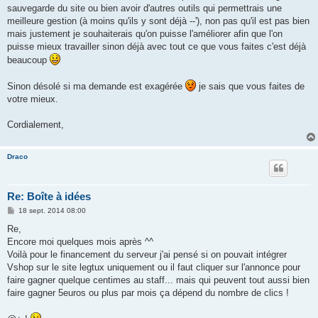
s
sauvegarde du site ou bien avoir d'autres outils qui permettrais une
a
g
meilleure gestion (à moins qu'ils y sont déjà --'), non pas qu'il est pas bien
e
mais justement je souhaiterais qu'on puisse l'améliorer afin que l'on
puisse mieux travailler sinon déjà avec tout ce que vous faites c'est déjà
beaucoup
Sinon désolé si ma demande est exagérée
je sais que vous faites de
votre mieux.
Cordialement,
Draco
Re: Boîte à idées
M
18 sept. 2014 08:00
e
s
Re,
s
Encore moi quelques mois après ^^
a
g
Voilà pour le financement du serveur j'ai pensé si on pouvait intégrer
e
Vshop sur le site legtux uniquement ou il faut cliquer sur l'annonce pour
faire gagner quelque centimes au staff... mais qui peuvent tout aussi bien
faire gagner 5euros ou plus par mois ça dépend du nombre de clics !