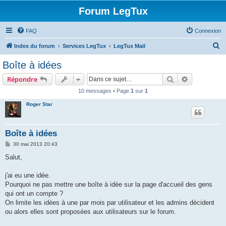
Forum LegTux
FAQ
Connexion
R
Index du forum
Services LegTux
LegTux Mail
e
Boîte à idées
c
Rechercher
Recherche 
Répondre
h
10 messages • Page
1
sur
1
e
Roger Star
r
c
h
Boîte à idées
e
M
30 mai 2013 20:43
e
r
s
Salut,
s
a
g
j'ai eu une idée.
e
Pourquoi ne pas mettre une boîte à idée sur la page d'accueil des gens
qui ont un compte ?
On limite les idées à une par mois par utilisateur et les admins décident
ou alors elles sont proposées aux utilisateurs sur le forum.