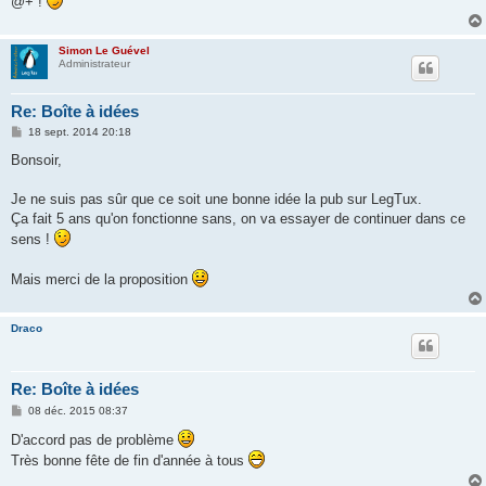
@+ !
Simon Le Guével
Administrateur
Re: Boîte à idées
M
18 sept. 2014 20:18
e
s
Bonsoir,
s
a
g
Je ne suis pas sûr que ce soit une bonne idée la pub sur LegTux.
e
Ça fait 5 ans qu'on fonctionne sans, on va essayer de continuer dans ce
sens !
Mais merci de la proposition
Draco
Re: Boîte à idées
M
08 déc. 2015 08:37
e
s
D'accord pas de problème
s
Très bonne fête de fin d'année à tous
a
g