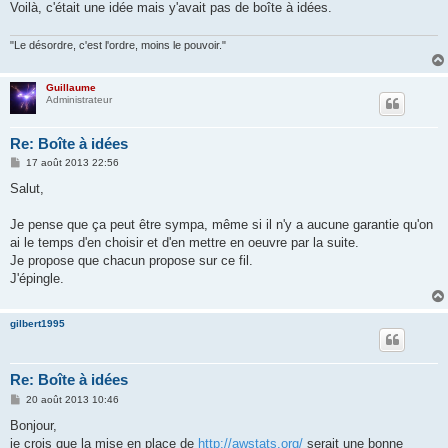
Voilà, c'était une idée mais y'avait pas de boîte à idées.
"Le désordre, c'est l'ordre, moins le pouvoir."
Guillaume
Administrateur
Re: Boîte à idées
M
17 août 2013 22:56
e
s
Salut,
s
a
g
Je pense que ça peut être sympa, même si il n'y a aucune garantie qu'on
e
ai le temps d'en choisir et d'en mettre en oeuvre par la suite.
Je propose que chacun propose sur ce fil.
J'épingle.
gilbert1995
Re: Boîte à idées
M
20 août 2013 10:46
e
s
Bonjour,
s
je crois que la mise en place de
http://awstats.org/
serait une bonne
a