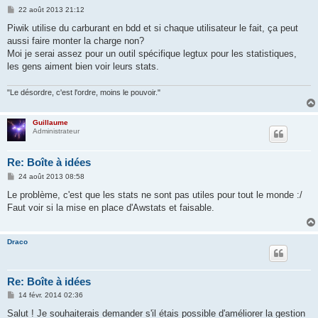
M
22 août 2013 21:12
e
s
Piwik utilise du carburant en bdd et si chaque utilisateur le fait, ça peut
s
aussi faire monter la charge non?
a
g
Moi je serai assez pour un outil spécifique legtux pour les statistiques,
e
les gens aiment bien voir leurs stats.
"Le désordre, c'est l'ordre, moins le pouvoir."
Guillaume
Administrateur
Re: Boîte à idées
M
24 août 2013 08:58
e
s
Le problème, c'est que les stats ne sont pas utiles pour tout le monde :/
s
Faut voir si la mise en place d'Awstats et faisable.
a
g
e
Draco
Re: Boîte à idées
M
14 févr. 2014 02:36
e
s
Salut ! Je souhaiterais demander s'il étais possible d'améliorer la gestion