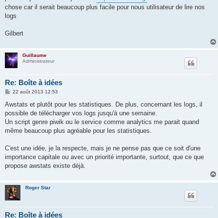
g
chose car il serait beaucoup plus facile pour nous utilisateur de lire nos
e
logs
Gilbert
Guillaume
Administrateur
Re: Boîte à idées
M
22 août 2013 12:53
e
s
Awstats et plutôt pour les statistiques. De plus, concernant les logs, il
s
possible de télécharger vos logs jusqu'à une semaine.
a
g
Un script genre piwik ou le service comme analytics me parait quand
e
même beaucoup plus agréable pour les statistiques.
C'est une idée, je la respecte, mais je ne pense pas que ce soit d'une
importance capitale ou avec un priorité importante, surtout, que ce que
propose awstats existe déjà.
Roger Star
Re: Boîte à idées