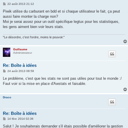
M
22 août 2013 21:12
e
s
Piwik utilise du carburant en bdd et si chaque utilisateur le fait, ça peut
s
aussi faire monter la charge non?
a
g
Moi je serai assez pour un outil spécifique legtux pour les statistiques,
e
les gens aiment bien voir leurs stats.
"Le désordre, c'est l'ordre, moins le pouvoir."
Guillaume
Administrateur
Re: Boîte à idées
M
24 août 2013 08:58
e
s
Le problème, c'est que les stats ne sont pas utiles pour tout le monde :/
s
Faut voir si la mise en place d'Awstats et faisable.
a
g
e
Draco
Re: Boîte à idées
M
14 févr. 2014 02:36
e
s
Salut ! Je souhaiterais demander s'il étais possible d'améliorer la gestion