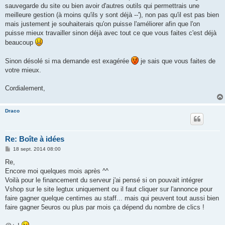
s
sauvegarde du site ou bien avoir d'autres outils qui permettrais une
a
g
meilleure gestion (à moins qu'ils y sont déjà --'), non pas qu'il est pas bien
e
mais justement je souhaiterais qu'on puisse l'améliorer afin que l'on
puisse mieux travailler sinon déjà avec tout ce que vous faites c'est déjà
beaucoup
Sinon désolé si ma demande est exagérée
je sais que vous faites de
votre mieux.
Cordialement,
Draco
Re: Boîte à idées
M
18 sept. 2014 08:00
e
s
Re,
s
Encore moi quelques mois après ^^
a
g
Voilà pour le financement du serveur j'ai pensé si on pouvait intégrer
e
Vshop sur le site legtux uniquement ou il faut cliquer sur l'annonce pour
faire gagner quelque centimes au staff... mais qui peuvent tout aussi bien
faire gagner 5euros ou plus par mois ça dépend du nombre de clics !