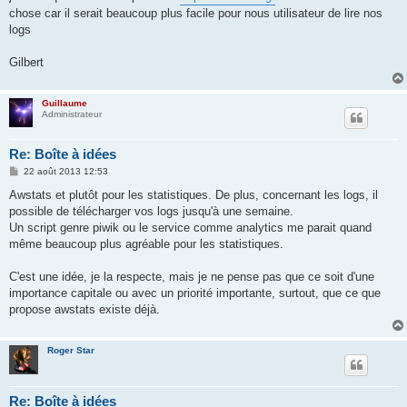
g
chose car il serait beaucoup plus facile pour nous utilisateur de lire nos
e
logs
Gilbert
Guillaume
Administrateur
Re: Boîte à idées
M
22 août 2013 12:53
e
s
Awstats et plutôt pour les statistiques. De plus, concernant les logs, il
s
possible de télécharger vos logs jusqu'à une semaine.
a
g
Un script genre piwik ou le service comme analytics me parait quand
e
même beaucoup plus agréable pour les statistiques.
C'est une idée, je la respecte, mais je ne pense pas que ce soit d'une
importance capitale ou avec un priorité importante, surtout, que ce que
propose awstats existe déjà.
Roger Star
Re: Boîte à idées