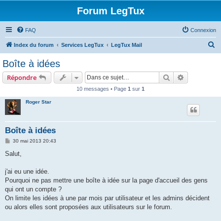
Forum LegTux
FAQ
Connexion
R
Index du forum
Services LegTux
LegTux Mail
e
Boîte à idées
c
Rechercher
Recherche 
Répondre
h
10 messages • Page
1
sur
1
e
Roger Star
r
c
h
Boîte à idées
e
M
30 mai 2013 20:43
e
r
s
Salut,
s
a
g
j'ai eu une idée.
e
Pourquoi ne pas mettre une boîte à idée sur la page d'accueil des gens
qui ont un compte ?
On limite les idées à une par mois par utilisateur et les admins décident
ou alors elles sont proposées aux utilisateurs sur le forum.