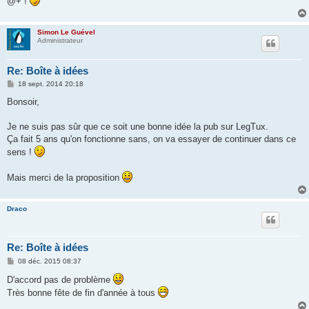
@+ !
Simon Le Guével
Administrateur
Re: Boîte à idées
M
18 sept. 2014 20:18
e
s
Bonsoir,
s
a
g
Je ne suis pas sûr que ce soit une bonne idée la pub sur LegTux.
e
Ça fait 5 ans qu'on fonctionne sans, on va essayer de continuer dans ce
sens !
Mais merci de la proposition
Draco
Re: Boîte à idées
M
08 déc. 2015 08:37
e
s
D'accord pas de problème
s
Très bonne fête de fin d'année à tous
a
g