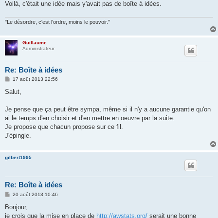
Voilà, c'était une idée mais y'avait pas de boîte à idées.
"Le désordre, c'est l'ordre, moins le pouvoir."
Guillaume
Administrateur
Re: Boîte à idées
M
17 août 2013 22:56
e
s
Salut,
s
a
g
Je pense que ça peut être sympa, même si il n'y a aucune garantie qu'on
e
ai le temps d'en choisir et d'en mettre en oeuvre par la suite.
Je propose que chacun propose sur ce fil.
J'épingle.
gilbert1995
Re: Boîte à idées
M
20 août 2013 10:46
e
s
Bonjour,
s
je crois que la mise en place de
http://awstats.org/
serait une bonne
a