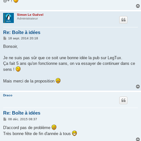
@+ !
Simon Le Guével
Administrateur
Re: Boîte à idées
M
18 sept. 2014 20:18
e
s
Bonsoir,
s
a
g
Je ne suis pas sûr que ce soit une bonne idée la pub sur LegTux.
e
Ça fait 5 ans qu'on fonctionne sans, on va essayer de continuer dans ce
sens !
Mais merci de la proposition
Draco
Re: Boîte à idées
M
08 déc. 2015 08:37
e
s
D'accord pas de problème
s
Très bonne fête de fin d'année à tous
a
g