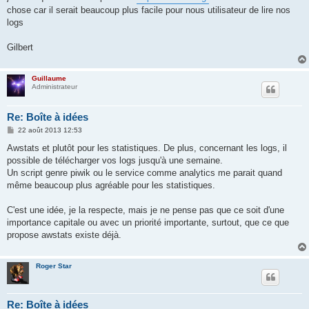
g
chose car il serait beaucoup plus facile pour nous utilisateur de lire nos
e
logs
Gilbert
Guillaume
Administrateur
Re: Boîte à idées
M
22 août 2013 12:53
e
s
Awstats et plutôt pour les statistiques. De plus, concernant les logs, il
s
possible de télécharger vos logs jusqu'à une semaine.
a
g
Un script genre piwik ou le service comme analytics me parait quand
e
même beaucoup plus agréable pour les statistiques.
C'est une idée, je la respecte, mais je ne pense pas que ce soit d'une
importance capitale ou avec un priorité importante, surtout, que ce que
propose awstats existe déjà.
Roger Star
Re: Boîte à idées