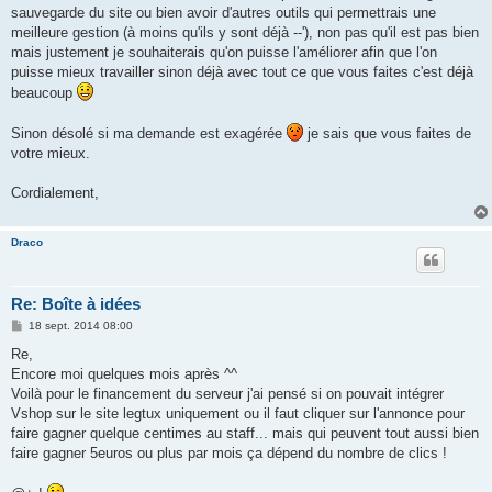
s
sauvegarde du site ou bien avoir d'autres outils qui permettrais une
a
g
meilleure gestion (à moins qu'ils y sont déjà --'), non pas qu'il est pas bien
e
mais justement je souhaiterais qu'on puisse l'améliorer afin que l'on
puisse mieux travailler sinon déjà avec tout ce que vous faites c'est déjà
beaucoup
Sinon désolé si ma demande est exagérée
je sais que vous faites de
votre mieux.
Cordialement,
Draco
Re: Boîte à idées
M
18 sept. 2014 08:00
e
s
Re,
s
Encore moi quelques mois après ^^
a
g
Voilà pour le financement du serveur j'ai pensé si on pouvait intégrer
e
Vshop sur le site legtux uniquement ou il faut cliquer sur l'annonce pour
faire gagner quelque centimes au staff... mais qui peuvent tout aussi bien
faire gagner 5euros ou plus par mois ça dépend du nombre de clics !