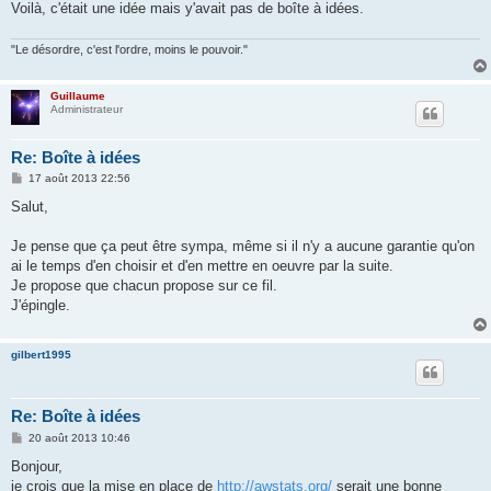
Voilà, c'était une idée mais y'avait pas de boîte à idées.
"Le désordre, c'est l'ordre, moins le pouvoir."
Guillaume
Administrateur
Re: Boîte à idées
M
17 août 2013 22:56
e
s
Salut,
s
a
g
Je pense que ça peut être sympa, même si il n'y a aucune garantie qu'on
e
ai le temps d'en choisir et d'en mettre en oeuvre par la suite.
Je propose que chacun propose sur ce fil.
J'épingle.
gilbert1995
Re: Boîte à idées
M
20 août 2013 10:46
e
s
Bonjour,
s
je crois que la mise en place de
http://awstats.org/
serait une bonne
a