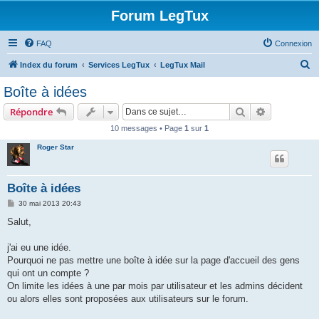
Forum LegTux
FAQ
Connexion
R
Index du forum
Services LegTux
LegTux Mail
e
Boîte à idées
c
Rechercher
Recherche 
Répondre
h
10 messages • Page
1
sur
1
e
Roger Star
r
c
h
Boîte à idées
e
M
30 mai 2013 20:43
e
r
s
Salut,
s
a
g
j'ai eu une idée.
e
Pourquoi ne pas mettre une boîte à idée sur la page d'accueil des gens
qui ont un compte ?
On limite les idées à une par mois par utilisateur et les admins décident
ou alors elles sont proposées aux utilisateurs sur le forum.