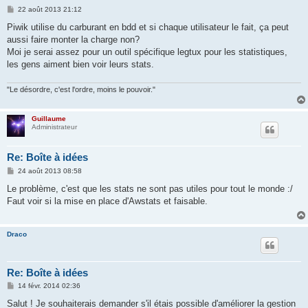
M
22 août 2013 21:12
e
s
Piwik utilise du carburant en bdd et si chaque utilisateur le fait, ça peut
s
aussi faire monter la charge non?
a
g
Moi je serai assez pour un outil spécifique legtux pour les statistiques,
e
les gens aiment bien voir leurs stats.
"Le désordre, c'est l'ordre, moins le pouvoir."
Guillaume
Administrateur
Re: Boîte à idées
M
24 août 2013 08:58
e
s
Le problème, c'est que les stats ne sont pas utiles pour tout le monde :/
s
Faut voir si la mise en place d'Awstats et faisable.
a
g
e
Draco
Re: Boîte à idées
M
14 févr. 2014 02:36
e
s
Salut ! Je souhaiterais demander s'il étais possible d'améliorer la gestion