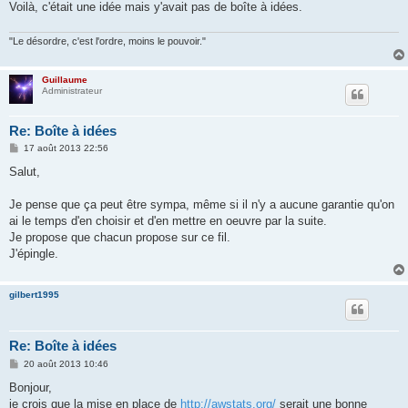
Voilà, c'était une idée mais y'avait pas de boîte à idées.
"Le désordre, c'est l'ordre, moins le pouvoir."
Guillaume
Administrateur
Re: Boîte à idées
M
17 août 2013 22:56
e
s
Salut,
s
a
g
Je pense que ça peut être sympa, même si il n'y a aucune garantie qu'on
e
ai le temps d'en choisir et d'en mettre en oeuvre par la suite.
Je propose que chacun propose sur ce fil.
J'épingle.
gilbert1995
Re: Boîte à idées
M
20 août 2013 10:46
e
s
Bonjour,
s
je crois que la mise en place de
http://awstats.org/
serait une bonne
a