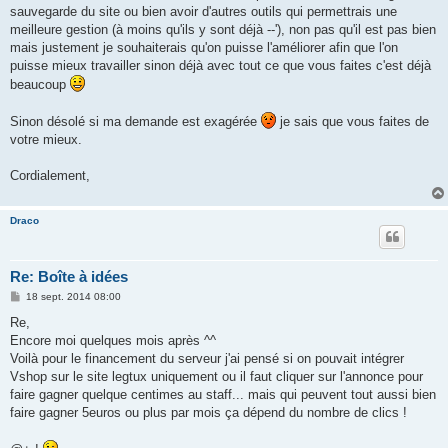
s
sauvegarde du site ou bien avoir d'autres outils qui permettrais une
a
g
meilleure gestion (à moins qu'ils y sont déjà --'), non pas qu'il est pas bien
e
mais justement je souhaiterais qu'on puisse l'améliorer afin que l'on
puisse mieux travailler sinon déjà avec tout ce que vous faites c'est déjà
beaucoup
Sinon désolé si ma demande est exagérée
je sais que vous faites de
votre mieux.
Cordialement,
Draco
Re: Boîte à idées
M
18 sept. 2014 08:00
e
s
Re,
s
Encore moi quelques mois après ^^
a
g
Voilà pour le financement du serveur j'ai pensé si on pouvait intégrer
e
Vshop sur le site legtux uniquement ou il faut cliquer sur l'annonce pour
faire gagner quelque centimes au staff... mais qui peuvent tout aussi bien
faire gagner 5euros ou plus par mois ça dépend du nombre de clics !