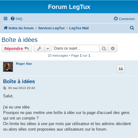
Forum LegTux
FAQ
Connexion
R
Index du forum
Services LegTux
LegTux Mail
e
Boîte à idées
c
Rechercher
Recherche 
Répondre
h
10 messages • Page
1
sur
1
e
Roger Star
r
c
h
Boîte à idées
e
M
30 mai 2013 20:43
e
r
s
Salut,
s
a
g
j'ai eu une idée.
e
Pourquoi ne pas mettre une boîte à idée sur la page d'accueil des gens
qui ont un compte ?
On limite les idées à une par mois par utilisateur et les admins décident
ou alors elles sont proposées aux utilisateurs sur le forum.