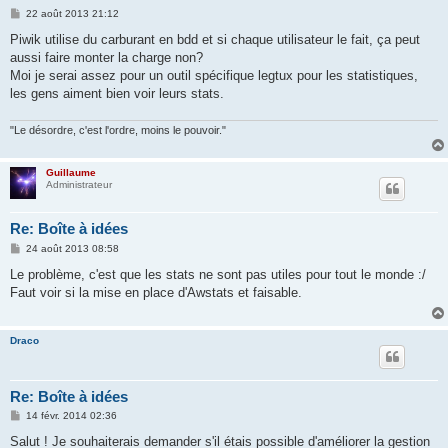
M
22 août 2013 21:12
e
s
Piwik utilise du carburant en bdd et si chaque utilisateur le fait, ça peut
s
aussi faire monter la charge non?
a
g
Moi je serai assez pour un outil spécifique legtux pour les statistiques,
e
les gens aiment bien voir leurs stats.
"Le désordre, c'est l'ordre, moins le pouvoir."
Guillaume
Administrateur
Re: Boîte à idées
M
24 août 2013 08:58
e
s
Le problème, c'est que les stats ne sont pas utiles pour tout le monde :/
s
Faut voir si la mise en place d'Awstats et faisable.
a
g
e
Draco
Re: Boîte à idées
M
14 févr. 2014 02:36
e
s
Salut ! Je souhaiterais demander s'il étais possible d'améliorer la gestion