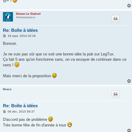
@+ !
Simon Le Guével
Administrateur
Re: Boîte à idées
M
18 sept. 2014 20:18
e
s
Bonsoir,
s
a
g
Je ne suis pas sûr que ce soit une bonne idée la pub sur LegTux.
e
Ça fait 5 ans qu'on fonctionne sans, on va essayer de continuer dans ce
sens !
Mais merci de la proposition
Draco
Re: Boîte à idées
M
08 déc. 2015 08:37
e
s
D'accord pas de problème
s
Très bonne fête de fin d'année à tous
a
g