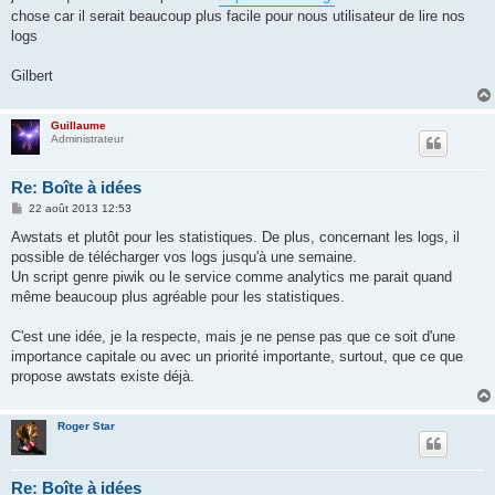
g
chose car il serait beaucoup plus facile pour nous utilisateur de lire nos
e
logs
Gilbert
Guillaume
Administrateur
Re: Boîte à idées
M
22 août 2013 12:53
e
s
Awstats et plutôt pour les statistiques. De plus, concernant les logs, il
s
possible de télécharger vos logs jusqu'à une semaine.
a
g
Un script genre piwik ou le service comme analytics me parait quand
e
même beaucoup plus agréable pour les statistiques.
C'est une idée, je la respecte, mais je ne pense pas que ce soit d'une
importance capitale ou avec un priorité importante, surtout, que ce que
propose awstats existe déjà.
Roger Star
Re: Boîte à idées