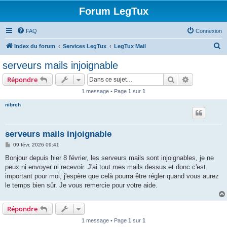
Forum LegTux
FAQ
Connexion
R
Index du forum
Services LegTux
LegTux Mail
e
serveurs mails injoignable
c
Rechercher
Recherche 
Répondre
h
1 message • Page
1
sur
1
e
nibreh
r
c
h
serveurs mails injoignable
e
M
09 févr. 2026 09:41
e
r
s
Bonjour depuis hier 8 février, les serveurs mails sont injoignables, je ne
s
peux ni envoyer ni recevoir. J'ai tout mes mails dessus et donc c'est
a
g
important pour moi, j'espère que celà pourra être régler quand vous aurez
e
le temps bien sûr. Je vous remercie pour votre aide.
Répondre
1 message • Page
1
sur
1