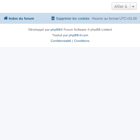
Aller à
Index du forum
Supprimer les cookies
Heures au format
UTC+01:00
Développé par
phpBB
® Forum Software © phpBB Limited
Traduit par
phpBB-fr.com
Confidentialité
|
Conditions