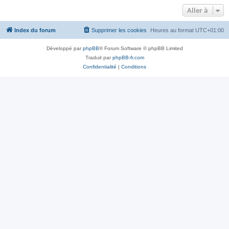
Aller à
Index du forum
Supprimer les cookies
Heures au format
UTC+01:00
Développé par
phpBB
® Forum Software © phpBB Limited
Traduit par
phpBB-fr.com
Confidentialité
|
Conditions