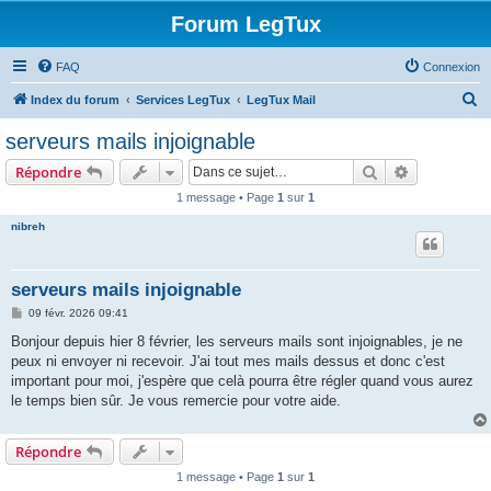
Forum LegTux
FAQ
Connexion
R
Index du forum
Services LegTux
LegTux Mail
e
serveurs mails injoignable
c
Rechercher
Recherche 
Répondre
h
1 message • Page
1
sur
1
e
nibreh
r
c
h
serveurs mails injoignable
e
M
09 févr. 2026 09:41
e
r
s
Bonjour depuis hier 8 février, les serveurs mails sont injoignables, je ne
s
peux ni envoyer ni recevoir. J'ai tout mes mails dessus et donc c'est
a
g
important pour moi, j'espère que celà pourra être régler quand vous aurez
e
le temps bien sûr. Je vous remercie pour votre aide.
Répondre
1 message • Page
1
sur
1