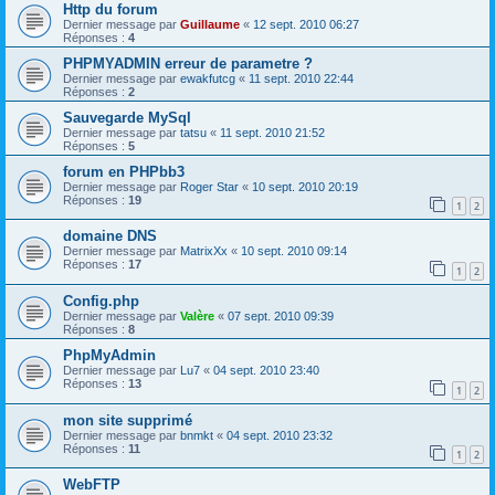
Http du forum
Dernier message par
Guillaume
«
12 sept. 2010 06:27
Réponses :
4
PHPMYADMIN erreur de parametre ?
Dernier message par
ewakfutcg
«
11 sept. 2010 22:44
Réponses :
2
Sauvegarde MySql
Dernier message par
tatsu
«
11 sept. 2010 21:52
Réponses :
5
forum en PHPbb3
Dernier message par
Roger Star
«
10 sept. 2010 20:19
Réponses :
19
1
2
domaine DNS
Dernier message par
MatrixXx
«
10 sept. 2010 09:14
Réponses :
17
1
2
Config.php
Dernier message par
Valère
«
07 sept. 2010 09:39
Réponses :
8
PhpMyAdmin
Dernier message par
Lu7
«
04 sept. 2010 23:40
Réponses :
13
1
2
mon site supprimé
Dernier message par
bnmkt
«
04 sept. 2010 23:32
Réponses :
11
1
2
WebFTP