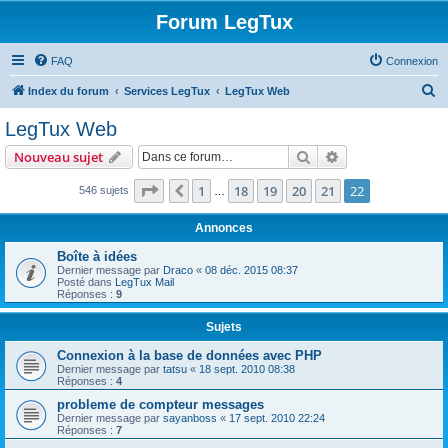
Forum LegTux
FAQ
Connexion
R
Index du forum
Services LegTux
LegTux Web
e
LegTux Web
c
Rechercher
Recherche avanc
Nouveau sujet
h
e
Page
22
sur
22
1
18
19
20
21
22
Précédente
546 sujets
…
r
Annonces
c
Boîte à idées
h
Dernier message par
Draco
«
08 déc. 2015 08:37
Posté dans
LegTux Mail
e
Réponses :
9
r
Sujets
Connexion à la base de données avec PHP
Dernier message par
tatsu
«
18 sept. 2010 08:38
Réponses :
4
probleme de compteur messages
Dernier message par
sayanboss
«
17 sept. 2010 22:24
Réponses :
7