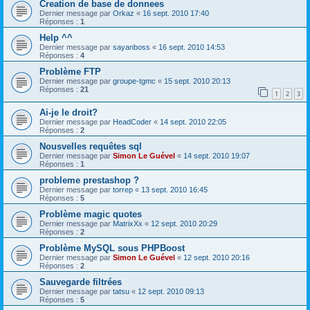
Creation de base de donnees
Dernier message par
Orkaz
«
16 sept. 2010 17:40
Réponses :
1
Help ^^
Dernier message par
sayanboss
«
16 sept. 2010 14:53
Réponses :
4
Problème FTP
Dernier message par
groupe-tgmc
«
15 sept. 2010 20:13
Réponses :
21
1
2
3
Ai-je le droit?
Dernier message par
HeadCoder
«
14 sept. 2010 22:05
Réponses :
2
Nousvelles requêtes sql
Dernier message par
Simon Le Guével
«
14 sept. 2010 19:07
Réponses :
1
probleme prestashop ?
Dernier message par
torrep
«
13 sept. 2010 16:45
Réponses :
5
Problème magic quotes
Dernier message par
MatrixXx
«
12 sept. 2010 20:29
Réponses :
2
Problème MySQL sous PHPBoost
Dernier message par
Simon Le Guével
«
12 sept. 2010 20:16
Réponses :
2
Sauvegarde filtrées
Dernier message par
tatsu
«
12 sept. 2010 09:13
Réponses :
5