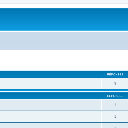
cher
cherche avancée
RÉPONSES
9
RÉPONSES
1
1