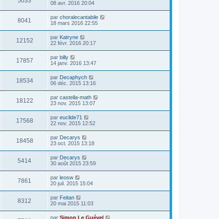
5033
08 avr. 2016 20:04
par
choralecantabile
8041
18 mars 2016 22:55
par
Katryne
12152
22 févr. 2016 20:17
par
billy
17857
14 janv. 2016 13:47
par
Decaphych
18534
06 déc. 2015 13:16
par
castella-math
18122
23 nov. 2015 13:07
par
euclide71
17568
22 nov. 2015 12:52
par
Decarys
18458
23 oct. 2015 13:18
par
Decarys
5414
30 août 2015 23:59
par
leosw
7861
20 juil. 2015 15:04
par
Feitan
8312
20 mai 2015 11:03
par
Simon Le Guével