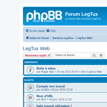
Forum LegTux
Le forum des services LegTux
Accès rapide
FAQ
Index du forum
Services LegTux
LegTux Web
LegTux Web
Recher
Re
Nouveau sujet
ANNONCES
Boîte à idées
par
Roger Star
»
30 mai 2013 20:43
» dans
LegTux Mail
SUJETS
Compte non trouvé
par
isn322
»
09 juin 2016 17:04
Nom d'URL
par
NLF
»
09 janv. 2016 21:29
help nouvel utilisateur !