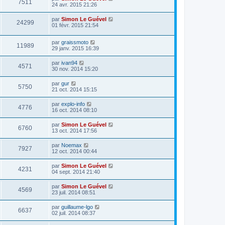
7511
24 avr. 2015 21:26
par
Simon Le Guével
24299
01 févr. 2015 21:54
par
graissmoto
11989
29 janv. 2015 16:39
par
ivan94
4571
30 nov. 2014 15:20
par
gur
5750
21 oct. 2014 15:15
par
explo-info
4776
16 oct. 2014 08:10
par
Simon Le Guével
6760
13 oct. 2014 17:56
par
Noemax
7927
12 oct. 2014 00:44
par
Simon Le Guével
4231
04 sept. 2014 21:40
par
Simon Le Guével
4569
23 juil. 2014 08:51
par
guillaume-lgo
6637
02 juil. 2014 08:37