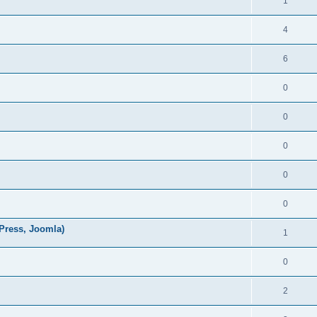
1
4
6
0
0
0
0
0
Press, Joomla)
1
0
2