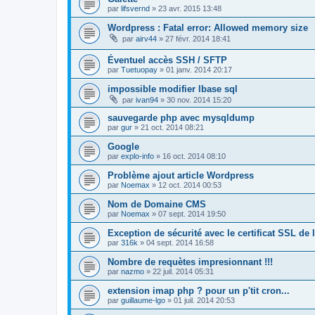
par
lifsvernd
»
23 avr. 2015 13:48
Wordpress : Fatal error: Allowed memory size
par
airv44
»
27 févr. 2014 18:41
Éventuel accès SSH / SFTP
par
Tuetuopay
»
01 janv. 2014 20:17
impossible modifier lbase sql
par
ivan94
»
30 nov. 2014 15:20
sauvegarde php avec mysqldump
par
gur
»
21 oct. 2014 08:21
Google
par
explo-info
»
16 oct. 2014 08:10
Problème ajout article Wordpress
par
Noemax
»
12 oct. 2014 00:53
Nom de Domaine CMS
par
Noemax
»
07 sept. 2014 19:50
Exception de sécurité avec le certificat SSL de 
par
316k
»
04 sept. 2014 16:58
Nombre de requètes impresionnant !!!
par
nazmo
»
22 juil. 2014 05:31
extension imap php ? pour un p'tit cron...
par
guillaume-lgo
»
01 juil. 2014 20:53