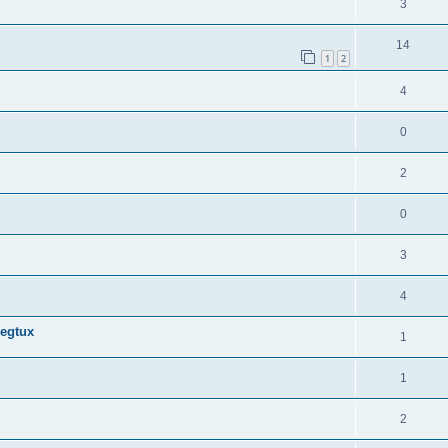
3
14
1
2
4
0
2
0
3
4
legtux
1
1
2