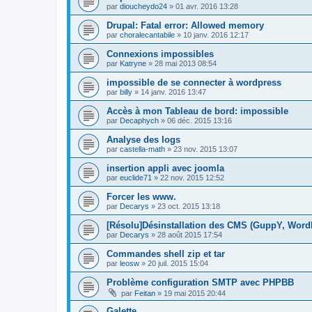
par
dioucheydo24
»
01 avr. 2016 13:28
Drupal: Fatal error: Allowed memory
par
choralecantabile
»
10 janv. 2016 12:17
Connexions impossibles
par
Katryne
»
28 mai 2013 08:54
impossible de se connecter à wordpress
par
billy
»
14 janv. 2016 13:47
Accès à mon Tableau de bord: impossible
par
Decaphych
»
06 déc. 2015 13:16
Analyse des logs
par
castella-math
»
23 nov. 2015 13:07
insertion appli avec joomla
par
euclide71
»
22 nov. 2015 12:52
Forcer les www.
par
Decarys
»
23 oct. 2015 13:18
[Résolu]Désinstallation des CMS (GuppY, Word
par
Decarys
»
28 août 2015 17:54
Commandes shell zip et tar
par
leosw
»
20 juil. 2015 15:04
Problème configuration SMTP avec PHPBB
par
Feitan
»
19 mai 2015 20:44
Galette