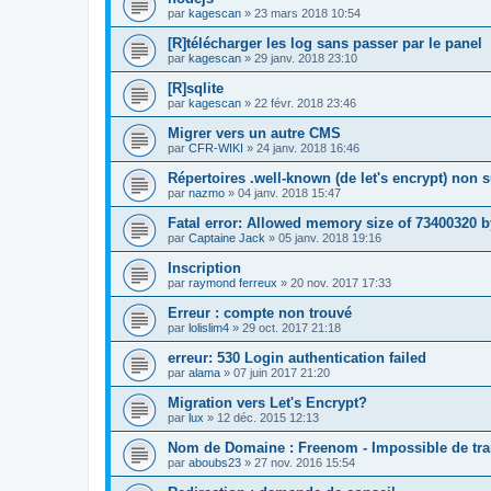
par
kagescan
»
23 mars 2018 10:54
[R]télécharger les log sans passer par le panel
par
kagescan
»
29 janv. 2018 23:10
[R]sqlite
par
kagescan
»
22 févr. 2018 23:46
Migrer vers un autre CMS
par
CFR-WIKI
»
24 janv. 2018 16:46
Répertoires .well-known (de let's encrypt) non
par
nazmo
»
04 janv. 2018 15:47
Fatal error: Allowed memory size of 73400320 
par
Captaine Jack
»
05 janv. 2018 19:16
Inscription
par
raymond ferreux
»
20 nov. 2017 17:33
Erreur : compte non trouvé
par
lolislim4
»
29 oct. 2017 21:18
erreur: 530 Login authentication failed
par
alama
»
07 juin 2017 21:20
Migration vers Let's Encrypt?
par
lux
»
12 déc. 2015 12:13
Nom de Domaine : Freenom - Impossible de tran
par
aboubs23
»
27 nov. 2016 15:54