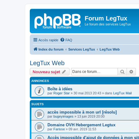
Forum LegTux
Le forum des services LegTux
Accès rapide
FAQ
Index du forum
Services LegTux
LegTux Web
LegTux Web
Recher
Re
Nouveau sujet
ANNONCES
Boîte à idées
par
Roger Star
»
30 mai 2013 20:43
» dans
LegTux Mail
SUJETS
accès impossible à mon url [résolu]
par
bugeyimages
»
13 juin 2019 20:00
Domaine OVH Hebergement Legtux
par
Farisse
»
09 avr. 2019 11:53
Accès impossible d'ajout de données à mon sit