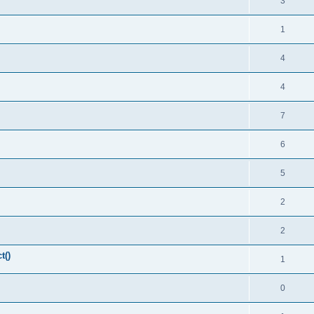
3
1
4
4
7
6
5
2
2
t()
1
0