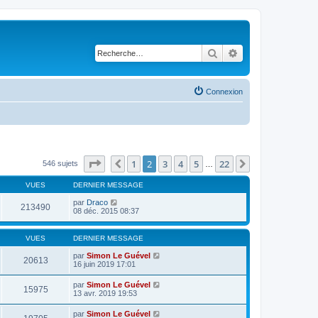
Rechercher
Recherche avancé
Connexion
Page
2
sur
22
1
2
3
4
5
22
Précédente
Suivante
546 sujets
…
VUES
DERNIER MESSAGE
par
Draco
213490
08 déc. 2015 08:37
VUES
DERNIER MESSAGE
par
Simon Le Guével
20613
16 juin 2019 17:01
par
Simon Le Guével
15975
13 avr. 2019 19:53
par
Simon Le Guével