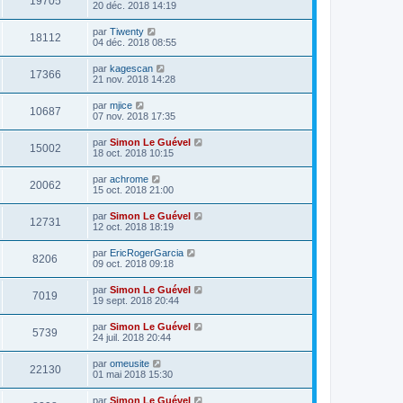
19705
20 déc. 2018 14:19
par
Tiwenty
18112
04 déc. 2018 08:55
par
kagescan
17366
21 nov. 2018 14:28
par
mjice
10687
07 nov. 2018 17:35
par
Simon Le Guével
15002
18 oct. 2018 10:15
par
achrome
20062
15 oct. 2018 21:00
par
Simon Le Guével
12731
12 oct. 2018 18:19
par
EricRogerGarcia
8206
09 oct. 2018 09:18
par
Simon Le Guével
7019
19 sept. 2018 20:44
par
Simon Le Guével
5739
24 juil. 2018 20:44
par
omeusite
22130
01 mai 2018 15:30
par
Simon Le Guével