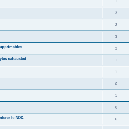
1
3
3
3
 supprimables
2
bytes exhausted
1
1
0
1
6
ferer le NDD.
6