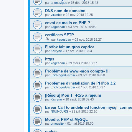
par
arionavigue
»
15 déc. 2018 15:48
DNS nom de domaine
par
vitainbio
»
24 nov. 2018 12:25
envoi de mails en PHP ?
par
kagescan
»
03 nov. 2018 20:05
certificats SFTP
par
kagescan
»
03 nov. 2018 19:27
Firefox fait un gros caprice
par
Katryne
»
17 oct. 2018 13:54
https
par
kagescan
»
29 mars 2018 18:37
Problème de www.-mon compte- !!!
par
EricRogerGarcia
»
09 oct. 2018 09:50
Problèmes d'installation de PHPbb 3.2
par
EricRogerGarcia
»
07 oct. 2018 10:27
[Résolu] Mon TT-RSS a rajeuni
par
Katryne
»
10 sept. 2018 09:43
Erreur Call to undefined function mysql_connec
par
N0UN0URS
»
21 juil. 2018 22:10
Moodle, PHP et MySQL
par
omeusite
»
01 mai 2018 15:30
nodejs