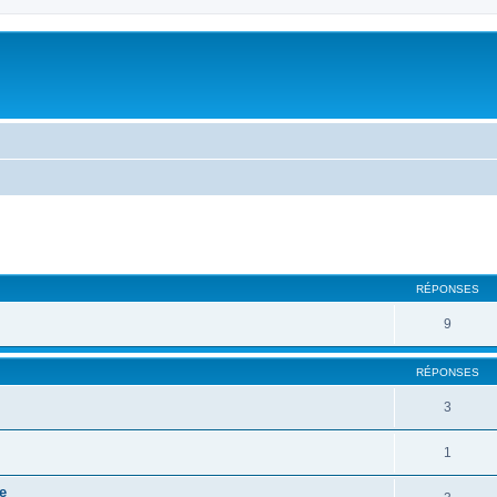
cher
cherche avancée
RÉPONSES
9
RÉPONSES
3
1
e