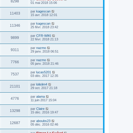
8298
01 mai 2018 15:06
par
kagescan
11403
15 avr. 2018 12:01
par
kagescan
11346
25 févr. 2018 23:42
par
CFR-WIKI
9899
22 févr. 2018 21:13
par
nazmo
9311
29 janv. 2018 06:51
par
nazmo
7766
05 janv. 2018 21:46
par
lucas5201
7537
03 déc. 2017 12:35
par
lolislim4
21101
29 oct. 2017 21:18
par
alama
4776
11 juin 2017 15:04
par
Claire
13298
15 déc. 2016 19:47
par
aboubs23
12687
05 déc. 2016 02:46
par
Simon Le Guével