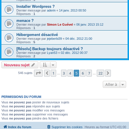
Installer Wordpress ?
Dernier message par
aderin
«
14 janv. 2013 00:50
Réponses :
1
menace ?
Dernier message par
Simon Le Guével
«
06 janv. 2013 15:12
Réponses :
1
Hébergement désactivé
Dernier message par
jejeberbi39
«
04 déc. 2012 21:00
Réponses :
5
[Résolu] Backup toujours désactivé ?
Dernier message par
Lyan53
«
02 déc. 2012 00:37
Réponses :
2
Nouveau sujet
Page
5
sur
22
1
3
4
5
6
7
22
Précédente
Suivante
546 sujets
…
…
Aller à
PERMISSIONS DU FORUM
Vous
ne pouvez pas
poster de nouveaux sujets
Vous
ne pouvez pas
répondre aux sujets
Vous
ne pouvez pas
modifier vos messages
Vous
ne pouvez pas
supprimer vos messages
Vous
ne pouvez pas
joindre des fichiers
Index du forum
Supprimer les cookies
Heures au format
UTC+01:00