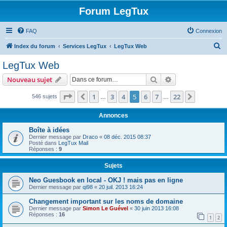
Forum LegTux
FAQ
Connexion
R
Index du forum
Services LegTux
LegTux Web
e
LegTux Web
c
Rechercher
Recherche avanc
Nouveau sujet
h
e
Page
5
sur
22
1
3
4
5
6
7
22
Précédente
Suivante
546 sujets
…
…
r
Annonces
c
Boîte à idées
h
Dernier message par
Draco
«
08 déc. 2015 08:37
Posté dans
LegTux Mail
e
Réponses :
9
r
Sujets
Neo Guesbook en local - OKJ ! mais pas en ligne
Dernier message par
qi98
«
20 juil. 2013 16:24
Changement important sur les noms de domaine
Dernier message par
Simon Le Guével
«
30 juin 2013 16:08
Réponses :
16
1
2