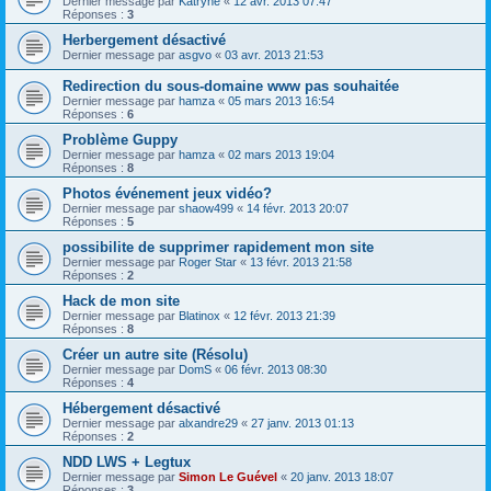
Dernier message par
Katryne
«
12 avr. 2013 07:47
Réponses :
3
Herbergement désactivé
Dernier message par
asgvo
«
03 avr. 2013 21:53
Redirection du sous-domaine www pas souhaitée
Dernier message par
hamza
«
05 mars 2013 16:54
Réponses :
6
Problème Guppy
Dernier message par
hamza
«
02 mars 2013 19:04
Réponses :
8
Photos événement jeux vidéo?
Dernier message par
shaow499
«
14 févr. 2013 20:07
Réponses :
5
possibilite de supprimer rapidement mon site
Dernier message par
Roger Star
«
13 févr. 2013 21:58
Réponses :
2
Hack de mon site
Dernier message par
Blatinox
«
12 févr. 2013 21:39
Réponses :
8
Créer un autre site (Résolu)
Dernier message par
DomS
«
06 févr. 2013 08:30
Réponses :
4
Hébergement désactivé
Dernier message par
alxandre29
«
27 janv. 2013 01:13
Réponses :
2
NDD LWS + Legtux
Dernier message par
Simon Le Guével
«
20 janv. 2013 18:07
Réponses :
3