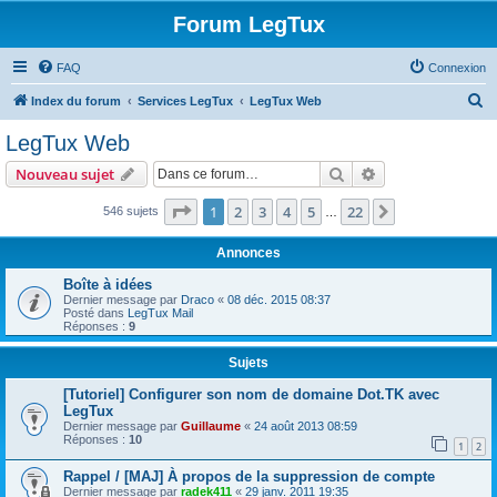
Forum LegTux
FAQ
Connexion
R
Index du forum
Services LegTux
LegTux Web
e
LegTux Web
c
Rechercher
Recherche avanc
Nouveau sujet
h
e
Page
1
sur
22
1
2
3
4
5
22
Suivante
546 sujets
…
r
Annonces
c
Boîte à idées
h
Dernier message par
Draco
«
08 déc. 2015 08:37
Posté dans
LegTux Mail
e
Réponses :
9
r
Sujets
[Tutoriel] Configurer son nom de domaine Dot.TK avec
LegTux
Dernier message par
Guillaume
«
24 août 2013 08:59
Réponses :
10
1
2
Rappel / [MAJ] À propos de la suppression de compte
Dernier message par
radek411
«
29 janv. 2011 19:35