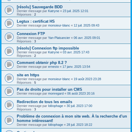
[résolu] Sauvegarde BDD
Dernier message par
Katryne
«
23 juil. 2025 12:01
Réponses :
2
Legtux : certificat HS
Dernier message par
monsieur-blanc
«
12 juil. 2025 09:43
Connexion FTP
Dernier message par
Yan-Plaisancier
«
06 avr. 2025 09:01
Réponses :
3
[résolu] Connexion ftp impossible
Dernier message par
Katryne
«
03 avr. 2025 17:43
Réponses :
2
Comment obtenir php 8.2 ?
Dernier message par
ernesto
«
17 janv. 2025 13:54
site en https
Dernier message par
monsieur-blanc
«
19 août 2023 23:28
Réponses :
5
Pas de droits pour installer un CMS
Dernier message par
monregard
«
06 août 2023 20:16
Redirection de tous les emails
Dernier message par
Idéophage
«
30 juil. 2023 17:00
Réponses :
3
Problème de connexion à mon site web. À la recherche d'un
homme intéressant!
Dernier message par
Idéophage
«
28 juil. 2023 18:22