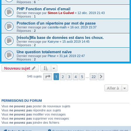
Réponses :
6
PHP Fonction d'envoi d'email
Dernier message par
Simon Le Guével
«
12 déc. 2019 21:43
Réponses :
1
Protection d'un répertoire par mot de passe
Dernier message par
castella-math
«
16 oct. 2019 15:37
Réponses :
2
[résolu]Ma base de données est dans les choux.
Dernier message par
Katryne
«
15 août 2019 14:45
Réponses :
2
Une question totalement naïve
Dernier message par
Piteur
«
31 juil. 2019 22:47
Réponses :
2
Nouveau sujet
Page
1
sur
22
1
2
3
4
5
22
Suivante
546 sujets
…
Aller à
PERMISSIONS DU FORUM
Vous
ne pouvez pas
poster de nouveaux sujets
Vous
ne pouvez pas
répondre aux sujets
Vous
ne pouvez pas
modifier vos messages
Vous
ne pouvez pas
supprimer vos messages
Vous
ne pouvez pas
joindre des fichiers