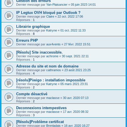
Gestion des erreurs
Dernier message par
Yan-Plaisancier
«
05 juin 2023 14:01
IP Legtux OVH bloqué par Outlook ?
Dernier message par
Claire
«
22 oct. 2022 17:06
Réponses :
1
Librairie graphique
Dernier message par
Katryne
«
01 oct. 2022 11:33
Réponses :
8
Erreurs PHP
Dernier message par
aux4vents
«
27 févr. 2022 15:51
[Résolu] Site inaccessible.
Dernier message par
achrome
«
30 sept. 2021 22:11
Réponses :
1
Adresse du site et nom de domaine
Dernier message par
cathramos
«
23 août 2021 23:25
Réponses :
4
[résolu]Piwigo : installation impossible
Dernier message par
Katryne
«
05 mars 2021 23:31
Réponses :
2
Compte désactivé
Dernier message par
maclasse
«
30 avr. 2020 07:13
Réponses :
2
Deconnexions intempestives
Dernier message par
maclasse
«
17 avr. 2020 08:32
Réponses :
3
[Résolu]Problème certificat
Dernier message par
Brenladais
«
16 avr. 2020 16:27