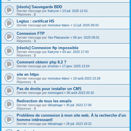
[résolu] Sauvegarde BDD
Dernier message par
Katryne
«
23 juil. 2025 12:01
Réponses :
2
Legtux : certificat HS
Dernier message par
monsieur-blanc
«
12 juil. 2025 09:43
Connexion FTP
Dernier message par
Yan-Plaisancier
«
06 avr. 2025 09:01
Réponses :
3
[résolu] Connexion ftp impossible
Dernier message par
Katryne
«
03 avr. 2025 17:43
Réponses :
2
Comment obtenir php 8.2 ?
Dernier message par
ernesto
«
17 janv. 2025 13:54
site en https
Dernier message par
monsieur-blanc
«
19 août 2023 23:28
Réponses :
5
Pas de droits pour installer un CMS
Dernier message par
monregard
«
06 août 2023 20:16
Redirection de tous les emails
Dernier message par
Idéophage
«
30 juil. 2023 17:00
Réponses :
3
Problème de connexion à mon site web. À la recherche d'un
homme intéressant!
Dernier message par
Idéophage
«
28 juil. 2023 18:22