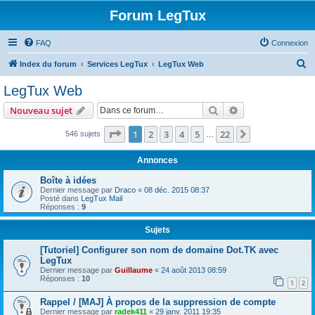
Forum LegTux
FAQ
Connexion
R
Index du forum
Services LegTux
LegTux Web
e
LegTux Web
c
Rechercher
Recherche avanc
Nouveau sujet
h
e
Page
1
sur
22
1
2
3
4
5
22
Suivante
546 sujets
…
r
Annonces
c
Boîte à idées
h
Dernier message par
Draco
«
08 déc. 2015 08:37
Posté dans
LegTux Mail
e
Réponses :
9
r
Sujets
[Tutoriel] Configurer son nom de domaine Dot.TK avec
LegTux
Dernier message par
Guillaume
«
24 août 2013 08:59
Réponses :
10
1
2
Rappel / [MAJ] À propos de la suppression de compte
Dernier message par
radek411
«
29 janv. 2011 19:35