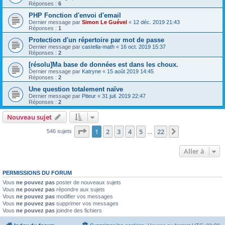
Réponses :
6
PHP Fonction d'envoi d'email
Dernier message par
Simon Le Guével
«
12 déc. 2019 21:43
Réponses :
1
Protection d'un répertoire par mot de passe
Dernier message par
castella-math
«
16 oct. 2019 15:37
Réponses :
2
[résolu]Ma base de données est dans les choux.
Dernier message par
Katryne
«
15 août 2019 14:45
Réponses :
2
Une question totalement naïve
Dernier message par
Piteur
«
31 juil. 2019 22:47
Réponses :
2
Nouveau sujet
Page
1
sur
22
1
2
3
4
5
22
Suivante
546 sujets
…
Aller à
PERMISSIONS DU FORUM
Vous
ne pouvez pas
poster de nouveaux sujets
Vous
ne pouvez pas
répondre aux sujets
Vous
ne pouvez pas
modifier vos messages
Vous
ne pouvez pas
supprimer vos messages
Vous
ne pouvez pas
joindre des fichiers