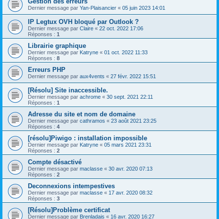
Gestion des erreurs
Dernier message par
Yan-Plaisancier
«
05 juin 2023 14:01
IP Legtux OVH bloqué par Outlook ?
Dernier message par
Claire
«
22 oct. 2022 17:06
Réponses :
1
Librairie graphique
Dernier message par
Katryne
«
01 oct. 2022 11:33
Réponses :
8
Erreurs PHP
Dernier message par
aux4vents
«
27 févr. 2022 15:51
[Résolu] Site inaccessible.
Dernier message par
achrome
«
30 sept. 2021 22:11
Réponses :
1
Adresse du site et nom de domaine
Dernier message par
cathramos
«
23 août 2021 23:25
Réponses :
4
[résolu]Piwigo : installation impossible
Dernier message par
Katryne
«
05 mars 2021 23:31
Réponses :
2
Compte désactivé
Dernier message par
maclasse
«
30 avr. 2020 07:13
Réponses :
2
Deconnexions intempestives
Dernier message par
maclasse
«
17 avr. 2020 08:32
Réponses :
3
[Résolu]Problème certificat
Dernier message par
Brenladais
«
16 avr. 2020 16:27