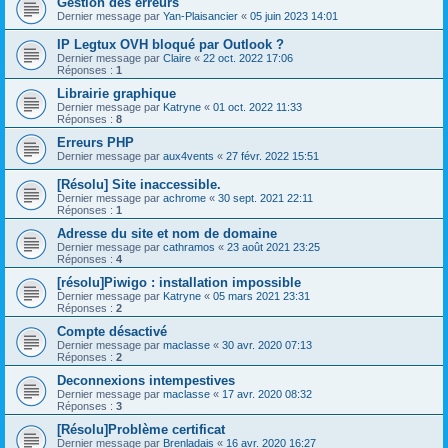
Gestion des erreurs
Dernier message par
Yan-Plaisancier
«
05 juin 2023 14:01
IP Legtux OVH bloqué par Outlook ?
Dernier message par
Claire
«
22 oct. 2022 17:06
Réponses :
1
Librairie graphique
Dernier message par
Katryne
«
01 oct. 2022 11:33
Réponses :
8
Erreurs PHP
Dernier message par
aux4vents
«
27 févr. 2022 15:51
[Résolu] Site inaccessible.
Dernier message par
achrome
«
30 sept. 2021 22:11
Réponses :
1
Adresse du site et nom de domaine
Dernier message par
cathramos
«
23 août 2021 23:25
Réponses :
4
[résolu]Piwigo : installation impossible
Dernier message par
Katryne
«
05 mars 2021 23:31
Réponses :
2
Compte désactivé
Dernier message par
maclasse
«
30 avr. 2020 07:13
Réponses :
2
Deconnexions intempestives
Dernier message par
maclasse
«
17 avr. 2020 08:32
Réponses :
3
[Résolu]Problème certificat
Dernier message par
Brenladais
«
16 avr. 2020 16:27