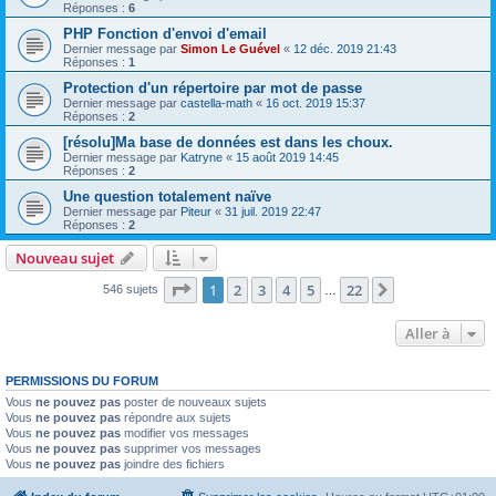
Réponses :
6
PHP Fonction d'envoi d'email
Dernier message par
Simon Le Guével
«
12 déc. 2019 21:43
Réponses :
1
Protection d'un répertoire par mot de passe
Dernier message par
castella-math
«
16 oct. 2019 15:37
Réponses :
2
[résolu]Ma base de données est dans les choux.
Dernier message par
Katryne
«
15 août 2019 14:45
Réponses :
2
Une question totalement naïve
Dernier message par
Piteur
«
31 juil. 2019 22:47
Réponses :
2
Nouveau sujet
Page
1
sur
22
1
2
3
4
5
22
Suivante
546 sujets
…
Aller à
PERMISSIONS DU FORUM
Vous
ne pouvez pas
poster de nouveaux sujets
Vous
ne pouvez pas
répondre aux sujets
Vous
ne pouvez pas
modifier vos messages
Vous
ne pouvez pas
supprimer vos messages
Vous
ne pouvez pas
joindre des fichiers