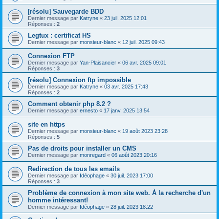
[résolu] Sauvegarde BDD
Dernier message par
Katryne
«
23 juil. 2025 12:01
Réponses :
2
Legtux : certificat HS
Dernier message par
monsieur-blanc
«
12 juil. 2025 09:43
Connexion FTP
Dernier message par
Yan-Plaisancier
«
06 avr. 2025 09:01
Réponses :
3
[résolu] Connexion ftp impossible
Dernier message par
Katryne
«
03 avr. 2025 17:43
Réponses :
2
Comment obtenir php 8.2 ?
Dernier message par
ernesto
«
17 janv. 2025 13:54
site en https
Dernier message par
monsieur-blanc
«
19 août 2023 23:28
Réponses :
5
Pas de droits pour installer un CMS
Dernier message par
monregard
«
06 août 2023 20:16
Redirection de tous les emails
Dernier message par
Idéophage
«
30 juil. 2023 17:00
Réponses :
3
Problème de connexion à mon site web. À la recherche d'un
homme intéressant!
Dernier message par
Idéophage
«
28 juil. 2023 18:22