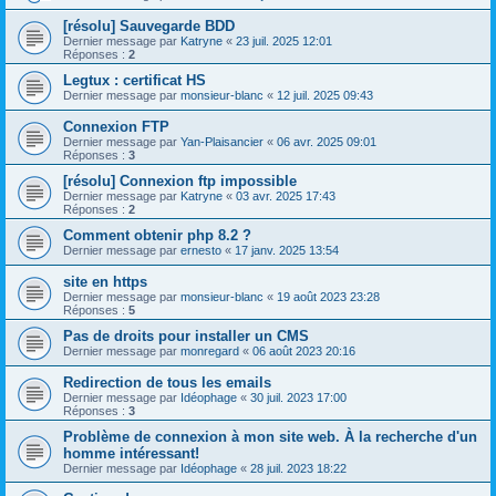
[résolu] Sauvegarde BDD
Dernier message par
Katryne
«
23 juil. 2025 12:01
Réponses :
2
Legtux : certificat HS
Dernier message par
monsieur-blanc
«
12 juil. 2025 09:43
Connexion FTP
Dernier message par
Yan-Plaisancier
«
06 avr. 2025 09:01
Réponses :
3
[résolu] Connexion ftp impossible
Dernier message par
Katryne
«
03 avr. 2025 17:43
Réponses :
2
Comment obtenir php 8.2 ?
Dernier message par
ernesto
«
17 janv. 2025 13:54
site en https
Dernier message par
monsieur-blanc
«
19 août 2023 23:28
Réponses :
5
Pas de droits pour installer un CMS
Dernier message par
monregard
«
06 août 2023 20:16
Redirection de tous les emails
Dernier message par
Idéophage
«
30 juil. 2023 17:00
Réponses :
3
Problème de connexion à mon site web. À la recherche d'un
homme intéressant!
Dernier message par
Idéophage
«
28 juil. 2023 18:22