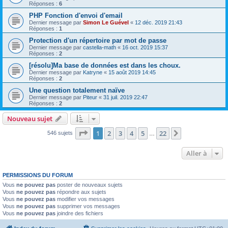
Réponses :
6
PHP Fonction d'envoi d'email
Dernier message par
Simon Le Guével
«
12 déc. 2019 21:43
Réponses :
1
Protection d'un répertoire par mot de passe
Dernier message par
castella-math
«
16 oct. 2019 15:37
Réponses :
2
[résolu]Ma base de données est dans les choux.
Dernier message par
Katryne
«
15 août 2019 14:45
Réponses :
2
Une question totalement naïve
Dernier message par
Piteur
«
31 juil. 2019 22:47
Réponses :
2
Nouveau sujet
Page
1
sur
22
1
2
3
4
5
22
Suivante
546 sujets
…
Aller à
PERMISSIONS DU FORUM
Vous
ne pouvez pas
poster de nouveaux sujets
Vous
ne pouvez pas
répondre aux sujets
Vous
ne pouvez pas
modifier vos messages
Vous
ne pouvez pas
supprimer vos messages
Vous
ne pouvez pas
joindre des fichiers