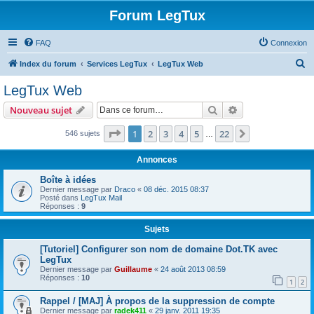
Forum LegTux
FAQ
Connexion
R
Index du forum
Services LegTux
LegTux Web
e
LegTux Web
c
Rechercher
Recherche avanc
Nouveau sujet
h
e
Page
1
sur
22
1
2
3
4
5
22
Suivante
546 sujets
…
r
Annonces
c
Boîte à idées
h
Dernier message par
Draco
«
08 déc. 2015 08:37
Posté dans
LegTux Mail
e
Réponses :
9
r
Sujets
[Tutoriel] Configurer son nom de domaine Dot.TK avec
LegTux
Dernier message par
Guillaume
«
24 août 2013 08:59
Réponses :
10
1
2
Rappel / [MAJ] À propos de la suppression de compte
Dernier message par
radek411
«
29 janv. 2011 19:35