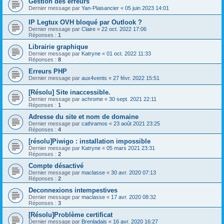
Gestion des erreurs
Dernier message par
Yan-Plaisancier
«
05 juin 2023 14:01
IP Legtux OVH bloqué par Outlook ?
Dernier message par
Claire
«
22 oct. 2022 17:06
Réponses :
1
Librairie graphique
Dernier message par
Katryne
«
01 oct. 2022 11:33
Réponses :
8
Erreurs PHP
Dernier message par
aux4vents
«
27 févr. 2022 15:51
[Résolu] Site inaccessible.
Dernier message par
achrome
«
30 sept. 2021 22:11
Réponses :
1
Adresse du site et nom de domaine
Dernier message par
cathramos
«
23 août 2021 23:25
Réponses :
4
[résolu]Piwigo : installation impossible
Dernier message par
Katryne
«
05 mars 2021 23:31
Réponses :
2
Compte désactivé
Dernier message par
maclasse
«
30 avr. 2020 07:13
Réponses :
2
Deconnexions intempestives
Dernier message par
maclasse
«
17 avr. 2020 08:32
Réponses :
3
[Résolu]Problème certificat
Dernier message par
Brenladais
«
16 avr. 2020 16:27