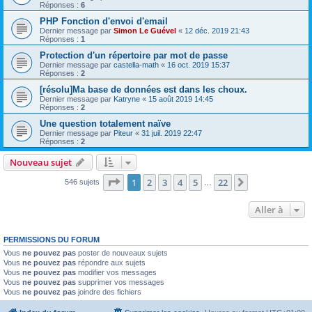
Réponses :
6
PHP Fonction d'envoi d'email
Dernier message par
Simon Le Guével
«
12 déc. 2019 21:43
Réponses :
1
Protection d'un répertoire par mot de passe
Dernier message par
castella-math
«
16 oct. 2019 15:37
Réponses :
2
[résolu]Ma base de données est dans les choux.
Dernier message par
Katryne
«
15 août 2019 14:45
Réponses :
2
Une question totalement naïve
Dernier message par
Piteur
«
31 juil. 2019 22:47
Réponses :
2
Nouveau sujet
Page
1
sur
22
1
2
3
4
5
22
Suivante
546 sujets
…
Aller à
PERMISSIONS DU FORUM
Vous
ne pouvez pas
poster de nouveaux sujets
Vous
ne pouvez pas
répondre aux sujets
Vous
ne pouvez pas
modifier vos messages
Vous
ne pouvez pas
supprimer vos messages
Vous
ne pouvez pas
joindre des fichiers