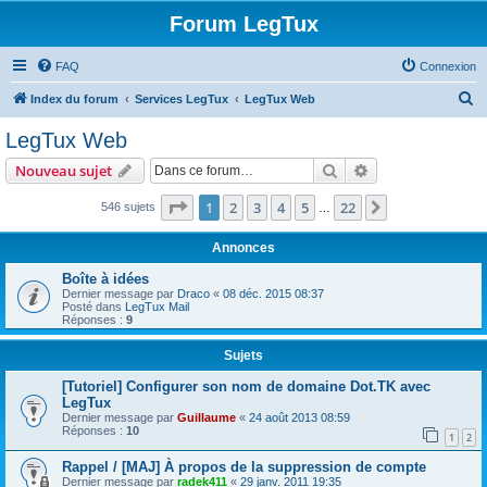
Forum LegTux
FAQ
Connexion
R
Index du forum
Services LegTux
LegTux Web
e
LegTux Web
c
Rechercher
Recherche avanc
Nouveau sujet
h
e
Page
1
sur
22
1
2
3
4
5
22
Suivante
546 sujets
…
r
Annonces
c
Boîte à idées
h
Dernier message par
Draco
«
08 déc. 2015 08:37
Posté dans
LegTux Mail
e
Réponses :
9
r
Sujets
[Tutoriel] Configurer son nom de domaine Dot.TK avec
LegTux
Dernier message par
Guillaume
«
24 août 2013 08:59
Réponses :
10
1
2
Rappel / [MAJ] À propos de la suppression de compte
Dernier message par
radek411
«
29 janv. 2011 19:35