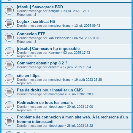
[résolu] Sauvegarde BDD
Dernier message par
Katryne
«
23 juil. 2025 12:01
Réponses :
2
Legtux : certificat HS
Dernier message par
monsieur-blanc
«
12 juil. 2025 09:43
Connexion FTP
Dernier message par
Yan-Plaisancier
«
06 avr. 2025 09:01
Réponses :
3
[résolu] Connexion ftp impossible
Dernier message par
Katryne
«
03 avr. 2025 17:43
Réponses :
2
Comment obtenir php 8.2 ?
Dernier message par
ernesto
«
17 janv. 2025 13:54
site en https
Dernier message par
monsieur-blanc
«
19 août 2023 23:28
Réponses :
5
Pas de droits pour installer un CMS
Dernier message par
monregard
«
06 août 2023 20:16
Redirection de tous les emails
Dernier message par
Idéophage
«
30 juil. 2023 17:00
Réponses :
3
Problème de connexion à mon site web. À la recherche d'un
homme intéressant!
Dernier message par
Idéophage
«
28 juil. 2023 18:22