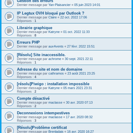
Gestion des erreurs
Dernier message par
Yan-Plaisancier
«
05 juin 2023 14:01
IP Legtux OVH bloqué par Outlook ?
Dernier message par
Claire
«
22 oct. 2022 17:06
Réponses :
1
Librairie graphique
Dernier message par
Katryne
«
01 oct. 2022 11:33
Réponses :
8
Erreurs PHP
Dernier message par
aux4vents
«
27 févr. 2022 15:51
[Résolu] Site inaccessible.
Dernier message par
achrome
«
30 sept. 2021 22:11
Réponses :
1
Adresse du site et nom de domaine
Dernier message par
cathramos
«
23 août 2021 23:25
Réponses :
4
[résolu]Piwigo : installation impossible
Dernier message par
Katryne
«
05 mars 2021 23:31
Réponses :
2
Compte désactivé
Dernier message par
maclasse
«
30 avr. 2020 07:13
Réponses :
2
Deconnexions intempestives
Dernier message par
maclasse
«
17 avr. 2020 08:32
Réponses :
3
[Résolu]Problème certificat
Dernier message par
Brenladais
«
16 avr. 2020 16:27