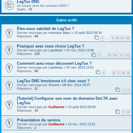
LegTux DNS
Un soucis avec les serveurs DNS ?
Sujets :
33
Sujets actifs
Êtes-vous satisfait de LegTux ?
Dernier message par
monsieur-blanc
«
19 août 2023 09:34
Réponses :
94
1
7
8
9
10
…
Pourquoi avez vous choisi LegTux ?
Dernier message par
Lejodelutz
«
07 nov. 2019 14:06
Réponses :
119
1
9
10
11
12
…
Comment avez-vous découvert LegTux ?
Dernier message par
Lejodelutz
«
07 nov. 2019 13:51
Réponses :
80
1
6
7
8
9
…
LegTux DNS fonctionne t-il chez vous ?
Dernier message par
Vincent
«
08 févr. 2014 20:07
Réponses :
11
1
2
[Tutoriel] Configurer son nom de domaine Dot.TK avec
LegTux
Dernier message par
Guillaume
«
24 août 2013 08:59
Réponses :
10
1
2
Présentation du service
Dernier message par
Guillaume
«
14 nov. 2012 12:51
Réponses :
2