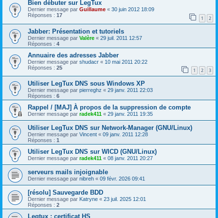
Bien débuter sur LegTux
Dernier message par
Guillaume
«
30 juin 2012 18:09
Réponses :
17
1
2
Jabber: Présentation et tutoriels
Dernier message par
Valère
«
29 juil. 2011 12:57
Réponses :
4
Annuaire des adresses Jabber
Dernier message par
shudacr
«
10 mai 2011 20:22
Réponses :
25
1
2
3
Utiliser LegTux DNS sous Windows XP
Dernier message par
pierreghz
«
29 janv. 2011 22:03
Réponses :
6
Rappel / [MAJ] À propos de la suppression de compte
Dernier message par
radek411
«
29 janv. 2011 19:35
Utiliser LegTux DNS sur Network-Manager (GNU/Linux)
Dernier message par
Vincent
«
09 janv. 2011 12:28
Réponses :
1
Utiliser LegTux DNS sur WICD (GNU/Linux)
Dernier message par
radek411
«
08 janv. 2011 20:27
serveurs mails injoignable
Dernier message par
nibreh
«
09 févr. 2026 09:41
[résolu] Sauvegarde BDD
Dernier message par
Katryne
«
23 juil. 2025 12:01
Réponses :
2
Legtux : certificat HS