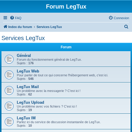
Forum LegTux
FAQ
Connexion
R
Index du forum
Services LegTux
e
Services LegTux
c
Forum
h
e
Général
Forum du fonctionnement général de LegTux.
r
Sujets :
176
c
LegTux Web
Pour parler de tout ce qui concerne l'hébergement web, c'est ici.
h
Sujets :
546
e
LegTux Mail
r
Un problème avec la messagerie ? C'est ici !
Sujets :
62
LegTux Upload
Un problème avec vos fichiers ? C'est ici !
Sujets :
19
LegTux IM
Parlez ici du service de discussion instantanée de LegTux.
Sujets :
10