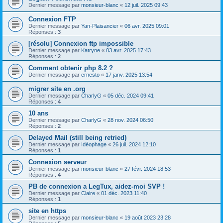
Dernier message par
monsieur-blanc
«
12 juil. 2025 09:43
Connexion FTP
Dernier message par
Yan-Plaisancier
«
06 avr. 2025 09:01
Réponses :
3
[résolu] Connexion ftp impossible
Dernier message par
Katryne
«
03 avr. 2025 17:43
Réponses :
2
Comment obtenir php 8.2 ?
Dernier message par
ernesto
«
17 janv. 2025 13:54
migrer site en .org
Dernier message par
CharlyG
«
05 déc. 2024 09:41
Réponses :
4
10 ans
Dernier message par
CharlyG
«
28 nov. 2024 06:50
Réponses :
2
Delayed Mail (still being retried)
Dernier message par
Idéophage
«
26 juil. 2024 12:10
Réponses :
1
Connexion serveur
Dernier message par
monsieur-blanc
«
27 févr. 2024 18:53
Réponses :
4
PB de connexion a LegTux, aidez-moi SVP !
Dernier message par
Claire
«
01 déc. 2023 11:40
Réponses :
1
site en https
Dernier message par
monsieur-blanc
«
19 août 2023 23:28