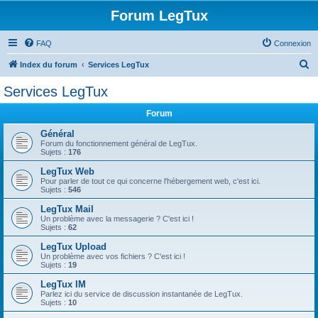
Forum LegTux
FAQ
Connexion
R
Index du forum
Services LegTux
e
Services LegTux
c
Forum
h
e
Général
Forum du fonctionnement général de LegTux.
r
Sujets :
176
c
LegTux Web
Pour parler de tout ce qui concerne l'hébergement web, c'est ici.
h
Sujets :
546
e
LegTux Mail
r
Un problème avec la messagerie ? C'est ici !
Sujets :
62
LegTux Upload
Un problème avec vos fichiers ? C'est ici !
Sujets :
19
LegTux IM
Parlez ici du service de discussion instantanée de LegTux.
Sujets :
10