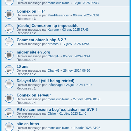
Dernier message par
monsieur-blanc
«
12 juil. 2025 09:43
Connexion FTP
Dernier message par
Yan-Plaisancier
«
06 avr. 2025 09:01
Réponses :
3
[résolu] Connexion ftp impossible
Dernier message par
Katryne
«
03 avr. 2025 17:43
Réponses :
2
Comment obtenir php 8.2 ?
Dernier message par
ernesto
«
17 janv. 2025 13:54
migrer site en .org
Dernier message par
CharlyG
«
05 déc. 2024 09:41
Réponses :
4
10 ans
Dernier message par
CharlyG
«
28 nov. 2024 06:50
Réponses :
2
Delayed Mail (still being retried)
Dernier message par
Idéophage
«
26 juil. 2024 12:10
Réponses :
1
Connexion serveur
Dernier message par
monsieur-blanc
«
27 févr. 2024 18:53
Réponses :
4
PB de connexion a LegTux, aidez-moi SVP !
Dernier message par
Claire
«
01 déc. 2023 11:40
Réponses :
1
site en https
Dernier message par
monsieur-blanc
«
19 août 2023 23:28