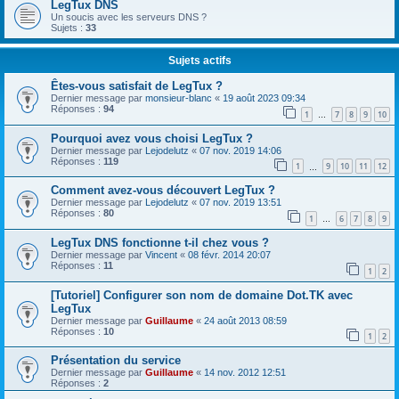
LegTux DNS
Un soucis avec les serveurs DNS ?
Sujets :
33
Sujets actifs
Êtes-vous satisfait de LegTux ?
Dernier message par
monsieur-blanc
«
19 août 2023 09:34
Réponses :
94
1
7
8
9
10
…
Pourquoi avez vous choisi LegTux ?
Dernier message par
Lejodelutz
«
07 nov. 2019 14:06
Réponses :
119
1
9
10
11
12
…
Comment avez-vous découvert LegTux ?
Dernier message par
Lejodelutz
«
07 nov. 2019 13:51
Réponses :
80
1
6
7
8
9
…
LegTux DNS fonctionne t-il chez vous ?
Dernier message par
Vincent
«
08 févr. 2014 20:07
Réponses :
11
1
2
[Tutoriel] Configurer son nom de domaine Dot.TK avec
LegTux
Dernier message par
Guillaume
«
24 août 2013 08:59
Réponses :
10
1
2
Présentation du service
Dernier message par
Guillaume
«
14 nov. 2012 12:51
Réponses :
2