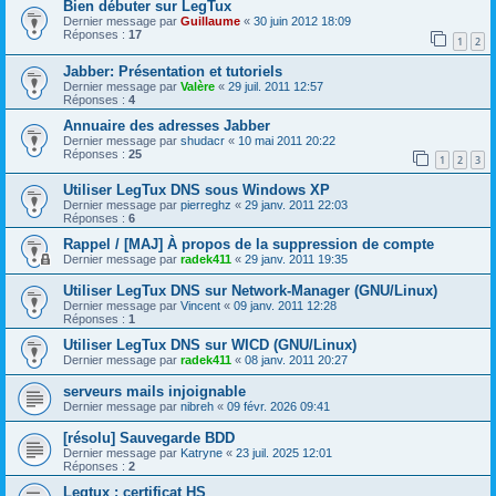
Bien débuter sur LegTux
Dernier message par
Guillaume
«
30 juin 2012 18:09
Réponses :
17
1
2
Jabber: Présentation et tutoriels
Dernier message par
Valère
«
29 juil. 2011 12:57
Réponses :
4
Annuaire des adresses Jabber
Dernier message par
shudacr
«
10 mai 2011 20:22
Réponses :
25
1
2
3
Utiliser LegTux DNS sous Windows XP
Dernier message par
pierreghz
«
29 janv. 2011 22:03
Réponses :
6
Rappel / [MAJ] À propos de la suppression de compte
Dernier message par
radek411
«
29 janv. 2011 19:35
Utiliser LegTux DNS sur Network-Manager (GNU/Linux)
Dernier message par
Vincent
«
09 janv. 2011 12:28
Réponses :
1
Utiliser LegTux DNS sur WICD (GNU/Linux)
Dernier message par
radek411
«
08 janv. 2011 20:27
serveurs mails injoignable
Dernier message par
nibreh
«
09 févr. 2026 09:41
[résolu] Sauvegarde BDD
Dernier message par
Katryne
«
23 juil. 2025 12:01
Réponses :
2
Legtux : certificat HS