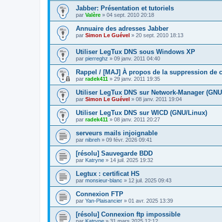
Jabber: Présentation et tutoriels
par
Valère
»
04 sept. 2010 20:18
Annuaire des adresses Jabber
par
Simon Le Guével
»
20 sept. 2010 18:13
Utiliser LegTux DNS sous Windows XP
par
pierreghz
»
09 janv. 2011 04:40
Rappel / [MAJ] À propos de la suppression de
par
radek411
»
29 janv. 2011 19:35
Utiliser LegTux DNS sur Network-Manager (GNU
par
Simon Le Guével
»
08 janv. 2011 19:04
Utiliser LegTux DNS sur WICD (GNU/Linux)
par
radek411
»
08 janv. 2011 20:27
serveurs mails injoignable
par
nibreh
»
09 févr. 2026 09:41
[résolu] Sauvegarde BDD
par
Katryne
»
14 juil. 2025 19:32
Legtux : certificat HS
par
monsieur-blanc
»
12 juil. 2025 09:43
Connexion FTP
par
Yan-Plaisancier
»
01 avr. 2025 13:39
[résolu] Connexion ftp impossible
par
Katryne
»
31 mars 2025 12:12