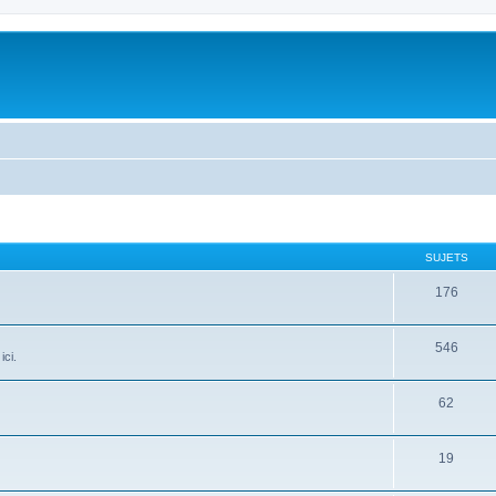
SUJETS
176
546
ici.
62
19