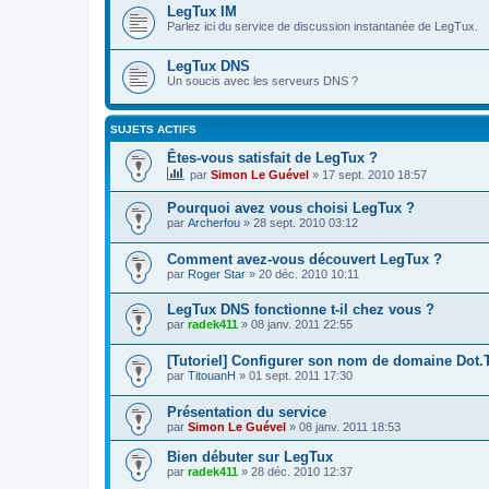
LegTux IM
Parlez ici du service de discussion instantanée de LegTux.
LegTux DNS
Un soucis avec les serveurs DNS ?
SUJETS ACTIFS
Êtes-vous satisfait de LegTux ?
par
Simon Le Guével
»
17 sept. 2010 18:57
Pourquoi avez vous choisi LegTux ?
par
Archerfou
»
28 sept. 2010 03:12
Comment avez-vous découvert LegTux ?
par
Roger Star
»
20 déc. 2010 10:11
LegTux DNS fonctionne t-il chez vous ?
par
radek411
»
08 janv. 2011 22:55
[Tutoriel] Configurer son nom de domaine Dot
par
TitouanH
»
01 sept. 2011 17:30
Présentation du service
par
Simon Le Guével
»
08 janv. 2011 18:53
Bien débuter sur LegTux
par
radek411
»
28 déc. 2010 12:37