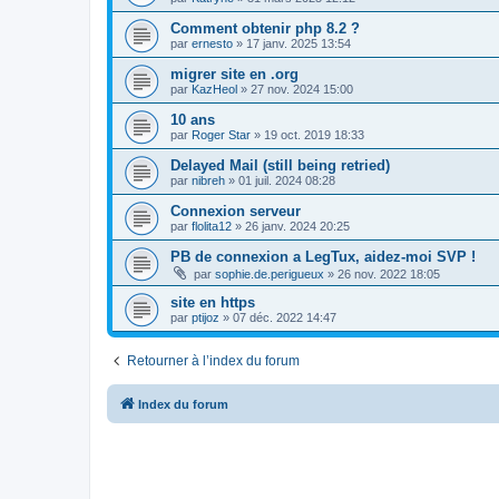
Comment obtenir php 8.2 ?
par
ernesto
»
17 janv. 2025 13:54
migrer site en .org
par
KazHeol
»
27 nov. 2024 15:00
10 ans
par
Roger Star
»
19 oct. 2019 18:33
Delayed Mail (still being retried)
par
nibreh
»
01 juil. 2024 08:28
Connexion serveur
par
flolita12
»
26 janv. 2024 20:25
PB de connexion a LegTux, aidez-moi SVP !
par
sophie.de.perigueux
»
26 nov. 2022 18:05
site en https
par
ptijoz
»
07 déc. 2022 14:47
Retourner à l’index du forum
Index du forum