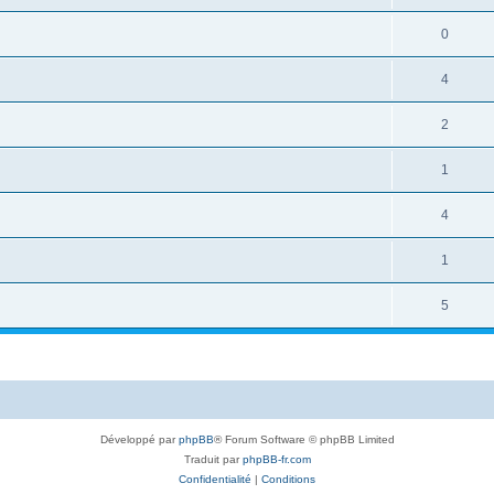
0
4
2
1
4
1
5
Développé par
phpBB
® Forum Software © phpBB Limited
Traduit par
phpBB-fr.com
Confidentialité
|
Conditions