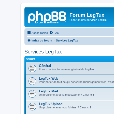
Forum LegTux
Le forum des services LegTux
Accès rapide
FAQ
Index du forum
Services LegTux
Services LegTux
FORUM
Général
Forum du fonctionnement général de LegTux.
LegTux Web
Pour parler de tout ce qui concerne l'hébergement web, c'est 
LegTux Mail
Un problème avec la messagerie ? C'est ici !
LegTux Upload
Un problème avec vos fichiers ? C'est ici !