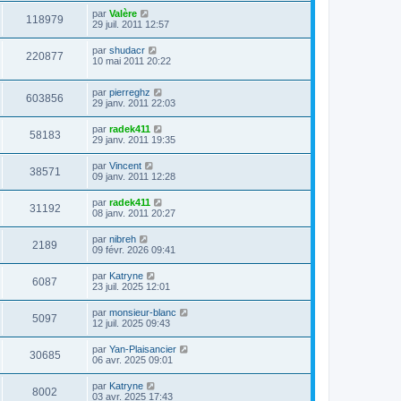
par
Valère
118979
29 juil. 2011 12:57
par
shudacr
220877
10 mai 2011 20:22
par
pierreghz
603856
29 janv. 2011 22:03
par
radek411
58183
29 janv. 2011 19:35
par
Vincent
38571
09 janv. 2011 12:28
par
radek411
31192
08 janv. 2011 20:27
par
nibreh
2189
09 févr. 2026 09:41
par
Katryne
6087
23 juil. 2025 12:01
par
monsieur-blanc
5097
12 juil. 2025 09:43
par
Yan-Plaisancier
30685
06 avr. 2025 09:01
par
Katryne
8002
03 avr. 2025 17:43