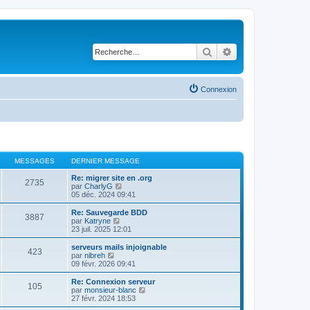
Rechercher
Recherche avancé
Connexion
MESSAGES
DERNIER MESSAGE
Re: migrer site en .org
2735
V
par
CharlyG
o
05 déc. 2024 09:41
i
r
Re: Sauvegarde BDD
3887
l
V
par
Katryne
e
o
23 juil. 2025 12:01
d
i
e
r
serveurs mails injoignable
423
r
l
V
par
nibreh
n
e
o
09 févr. 2026 09:41
i
d
i
e
e
r
Re: Connexion serveur
r
105
r
l
V
par
monsieur-blanc
m
n
e
o
27 févr. 2024 18:53
e
i
d
i
s