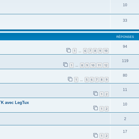
10
33
RÉPONSES
94
1
6
7
8
9
10
…
119
1
8
9
10
11
12
…
80
1
5
6
7
8
9
…
11
1
2
.TK avec LegTux
10
1
2
2
17
1
2