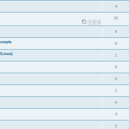
4
25
1
2
3
6
 compte
0
/Linux)
1
0
0
2
0
3
2