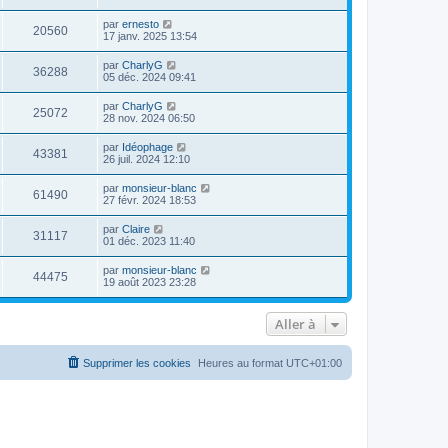
par
ernesto
20560
17 janv. 2025 13:54
par
CharlyG
36288
05 déc. 2024 09:41
par
CharlyG
25072
28 nov. 2024 06:50
par
Idéophage
43381
26 juil. 2024 12:10
par
monsieur-blanc
61490
27 févr. 2024 18:53
par
Claire
31117
01 déc. 2023 11:40
par
monsieur-blanc
44475
19 août 2023 23:28
Aller à
Supprimer les cookies
Heures au format
UTC+01:00