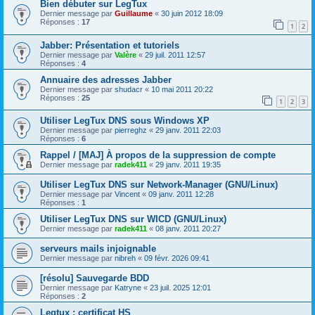
Bien débuter sur LegTux
Dernier message par
Guillaume
«
30 juin 2012 18:09
Réponses :
17
1
2
Jabber: Présentation et tutoriels
Dernier message par
Valère
«
29 juil. 2011 12:57
Réponses :
4
Annuaire des adresses Jabber
Dernier message par
shudacr
«
10 mai 2011 20:22
Réponses :
25
1
2
3
Utiliser LegTux DNS sous Windows XP
Dernier message par
pierreghz
«
29 janv. 2011 22:03
Réponses :
6
Rappel / [MAJ] À propos de la suppression de compte
Dernier message par
radek411
«
29 janv. 2011 19:35
Utiliser LegTux DNS sur Network-Manager (GNU/Linux)
Dernier message par
Vincent
«
09 janv. 2011 12:28
Réponses :
1
Utiliser LegTux DNS sur WICD (GNU/Linux)
Dernier message par
radek411
«
08 janv. 2011 20:27
serveurs mails injoignable
Dernier message par
nibreh
«
09 févr. 2026 09:41
[résolu] Sauvegarde BDD
Dernier message par
Katryne
«
23 juil. 2025 12:01
Réponses :
2
Legtux : certificat HS