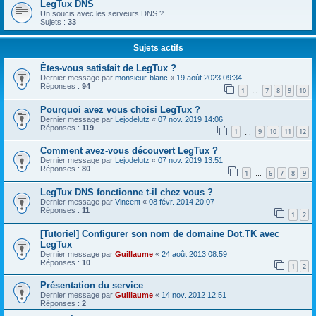
LegTux DNS
Un soucis avec les serveurs DNS ?
Sujets :
33
Sujets actifs
Êtes-vous satisfait de LegTux ?
Dernier message par
monsieur-blanc
«
19 août 2023 09:34
Réponses :
94
1
7
8
9
10
…
Pourquoi avez vous choisi LegTux ?
Dernier message par
Lejodelutz
«
07 nov. 2019 14:06
Réponses :
119
1
9
10
11
12
…
Comment avez-vous découvert LegTux ?
Dernier message par
Lejodelutz
«
07 nov. 2019 13:51
Réponses :
80
1
6
7
8
9
…
LegTux DNS fonctionne t-il chez vous ?
Dernier message par
Vincent
«
08 févr. 2014 20:07
Réponses :
11
1
2
[Tutoriel] Configurer son nom de domaine Dot.TK avec
LegTux
Dernier message par
Guillaume
«
24 août 2013 08:59
Réponses :
10
1
2
Présentation du service
Dernier message par
Guillaume
«
14 nov. 2012 12:51
Réponses :
2