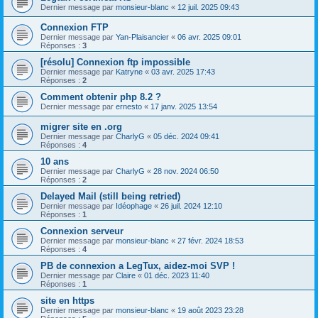
Dernier message par
monsieur-blanc
«
12 juil. 2025 09:43
Connexion FTP
Dernier message par
Yan-Plaisancier
«
06 avr. 2025 09:01
Réponses :
3
[résolu] Connexion ftp impossible
Dernier message par
Katryne
«
03 avr. 2025 17:43
Réponses :
2
Comment obtenir php 8.2 ?
Dernier message par
ernesto
«
17 janv. 2025 13:54
migrer site en .org
Dernier message par
CharlyG
«
05 déc. 2024 09:41
Réponses :
4
10 ans
Dernier message par
CharlyG
«
28 nov. 2024 06:50
Réponses :
2
Delayed Mail (still being retried)
Dernier message par
Idéophage
«
26 juil. 2024 12:10
Réponses :
1
Connexion serveur
Dernier message par
monsieur-blanc
«
27 févr. 2024 18:53
Réponses :
4
PB de connexion a LegTux, aidez-moi SVP !
Dernier message par
Claire
«
01 déc. 2023 11:40
Réponses :
1
site en https
Dernier message par
monsieur-blanc
«
19 août 2023 23:28