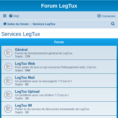
Forum LegTux
FAQ
Connexion
R
Index du forum
Services LegTux
e
Services LegTux
c
Forum
h
e
Général
Forum du fonctionnement général de LegTux.
r
Sujets :
176
c
LegTux Web
Pour parler de tout ce qui concerne l'hébergement web, c'est ici.
h
Sujets :
546
e
LegTux Mail
r
Un problème avec la messagerie ? C'est ici !
Sujets :
62
LegTux Upload
Un problème avec vos fichiers ? C'est ici !
Sujets :
19
LegTux IM
Parlez ici du service de discussion instantanée de LegTux.
Sujets :
10