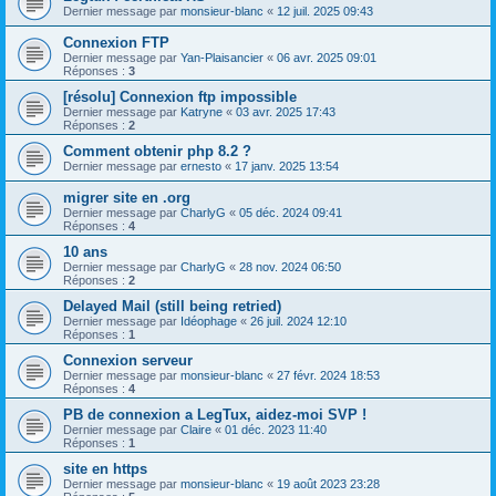
Dernier message par
monsieur-blanc
«
12 juil. 2025 09:43
Connexion FTP
Dernier message par
Yan-Plaisancier
«
06 avr. 2025 09:01
Réponses :
3
[résolu] Connexion ftp impossible
Dernier message par
Katryne
«
03 avr. 2025 17:43
Réponses :
2
Comment obtenir php 8.2 ?
Dernier message par
ernesto
«
17 janv. 2025 13:54
migrer site en .org
Dernier message par
CharlyG
«
05 déc. 2024 09:41
Réponses :
4
10 ans
Dernier message par
CharlyG
«
28 nov. 2024 06:50
Réponses :
2
Delayed Mail (still being retried)
Dernier message par
Idéophage
«
26 juil. 2024 12:10
Réponses :
1
Connexion serveur
Dernier message par
monsieur-blanc
«
27 févr. 2024 18:53
Réponses :
4
PB de connexion a LegTux, aidez-moi SVP !
Dernier message par
Claire
«
01 déc. 2023 11:40
Réponses :
1
site en https
Dernier message par
monsieur-blanc
«
19 août 2023 23:28