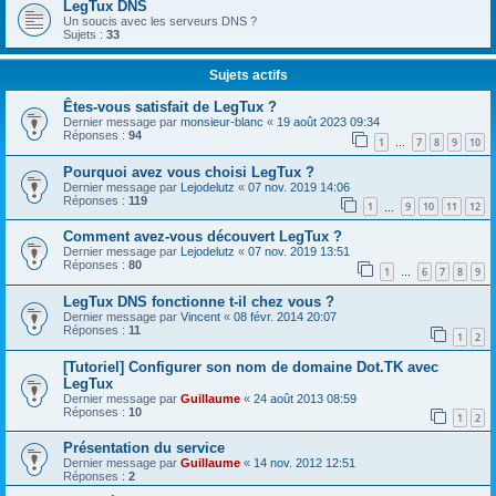
LegTux DNS
Un soucis avec les serveurs DNS ?
Sujets :
33
Sujets actifs
Êtes-vous satisfait de LegTux ?
Dernier message par
monsieur-blanc
«
19 août 2023 09:34
Réponses :
94
1
7
8
9
10
…
Pourquoi avez vous choisi LegTux ?
Dernier message par
Lejodelutz
«
07 nov. 2019 14:06
Réponses :
119
1
9
10
11
12
…
Comment avez-vous découvert LegTux ?
Dernier message par
Lejodelutz
«
07 nov. 2019 13:51
Réponses :
80
1
6
7
8
9
…
LegTux DNS fonctionne t-il chez vous ?
Dernier message par
Vincent
«
08 févr. 2014 20:07
Réponses :
11
1
2
[Tutoriel] Configurer son nom de domaine Dot.TK avec
LegTux
Dernier message par
Guillaume
«
24 août 2013 08:59
Réponses :
10
1
2
Présentation du service
Dernier message par
Guillaume
«
14 nov. 2012 12:51
Réponses :
2