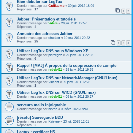
Bien débuter sur LegTux
Dernier message par
Guillaume
«
30 juin 2012 18:09
Réponses :
17
1
2
Jabber: Présentation et tutoriels
Dernier message par
Valère
«
29 juil. 2011 12:57
Réponses :
4
Annuaire des adresses Jabber
Dernier message par
shudacr
«
10 mai 2011 20:22
Réponses :
25
1
2
3
Utiliser LegTux DNS sous Windows XP
Dernier message par
pierreghz
«
29 janv. 2011 22:03
Réponses :
6
Rappel / [MAJ] À propos de la suppression de compte
Dernier message par
radek411
«
29 janv. 2011 19:35
Utiliser LegTux DNS sur Network-Manager (GNU/Linux)
Dernier message par
Vincent
«
09 janv. 2011 12:28
Réponses :
1
Utiliser LegTux DNS sur WICD (GNU/Linux)
Dernier message par
radek411
«
08 janv. 2011 20:27
serveurs mails injoignable
Dernier message par
nibreh
«
09 févr. 2026 09:41
[résolu] Sauvegarde BDD
Dernier message par
Katryne
«
23 juil. 2025 12:01
Réponses :
2
Legtux : certificat HS