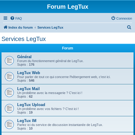
Forum LegTux
FAQ
Connexion
R
Index du forum
Services LegTux
e
Services LegTux
c
Forum
h
e
Général
Forum du fonctionnement général de LegTux.
r
Sujets :
176
c
LegTux Web
Pour parler de tout ce qui concerne l'hébergement web, c'est ici.
h
Sujets :
546
e
LegTux Mail
r
Un problème avec la messagerie ? C'est ici !
Sujets :
62
LegTux Upload
Un problème avec vos fichiers ? C'est ici !
Sujets :
19
LegTux IM
Parlez ici du service de discussion instantanée de LegTux.
Sujets :
10