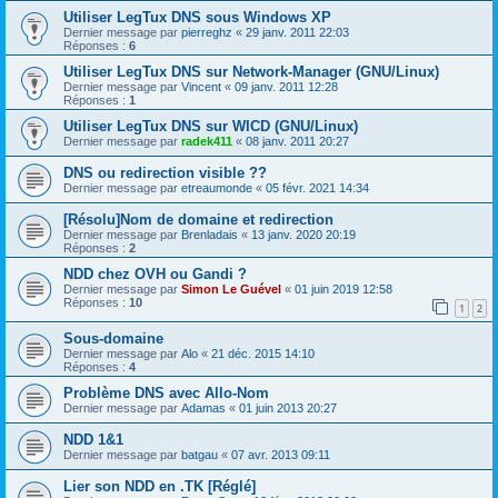
Utiliser LegTux DNS sous Windows XP
Dernier message par
pierreghz
«
29 janv. 2011 22:03
Réponses :
6
Utiliser LegTux DNS sur Network-Manager (GNU/Linux)
Dernier message par
Vincent
«
09 janv. 2011 12:28
Réponses :
1
Utiliser LegTux DNS sur WICD (GNU/Linux)
Dernier message par
radek411
«
08 janv. 2011 20:27
DNS ou redirection visible ??
Dernier message par
etreaumonde
«
05 févr. 2021 14:34
[Résolu]Nom de domaine et redirection
Dernier message par
Brenladais
«
13 janv. 2020 20:19
Réponses :
2
NDD chez OVH ou Gandi ?
Dernier message par
Simon Le Guével
«
01 juin 2019 12:58
Réponses :
10
1
2
Sous-domaine
Dernier message par
Alo
«
21 déc. 2015 14:10
Réponses :
4
Problème DNS avec Allo-Nom
Dernier message par
Adamas
«
01 juin 2013 20:27
NDD 1&1
Dernier message par
batgau
«
07 avr. 2013 09:11
Lier son NDD en .TK [Réglé]