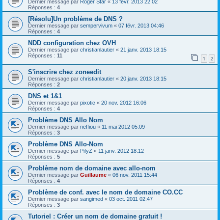
Dernier message par
Roger Star
«
13 févr. 2013 22:02
Réponses :
4
[Résolu]Un problème de DNS ?
Dernier message par
sempervivum
«
07 févr. 2013 04:46
Réponses :
4
NDD configuration chez OVH
Dernier message par
christianlautier
«
21 janv. 2013 18:15
Réponses :
11
1
2
S'inscrire chez zoneedit
Dernier message par
christianlautier
«
20 janv. 2013 18:15
Réponses :
2
DNS et 1&1
Dernier message par
pixotic
«
20 nov. 2012 16:06
Réponses :
4
Problème DNS Allo Nom
Dernier message par
neffiou
«
11 mai 2012 05:09
Réponses :
3
Problème DNS Allo-Nom
Dernier message par
PifyZ
«
11 janv. 2012 18:12
Réponses :
5
Problème nom de domaine avec allo-nom
Dernier message par
Guillaume
«
06 nov. 2011 15:44
Réponses :
4
Problème de conf. avec le nom de domaine CO.CC
Dernier message par
sangimed
«
03 oct. 2011 02:47
Réponses :
3
Tutoriel : Créer un nom de domaine gratuit !