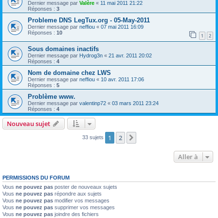
Dernier message par
Valère
«
11 mai 2011 21:22
Réponses :
3
Probleme DNS LegTux.org - 05-May-2011
Dernier message par
neffiou
«
07 mai 2011 16:09
Réponses :
10
1
2
Sous domaines inactifs
Dernier message par
Hydrog3n
«
21 avr. 2011 20:02
Réponses :
4
Nom de domaine chez LWS
Dernier message par
neffiou
«
10 avr. 2011 17:06
Réponses :
5
Problème www.
Dernier message par
valentinp72
«
03 mars 2011 23:24
Réponses :
4
Nouveau sujet
1
2
Suivante
33 sujets
Aller à
PERMISSIONS DU FORUM
Vous
ne pouvez pas
poster de nouveaux sujets
Vous
ne pouvez pas
répondre aux sujets
Vous
ne pouvez pas
modifier vos messages
Vous
ne pouvez pas
supprimer vos messages
Vous
ne pouvez pas
joindre des fichiers