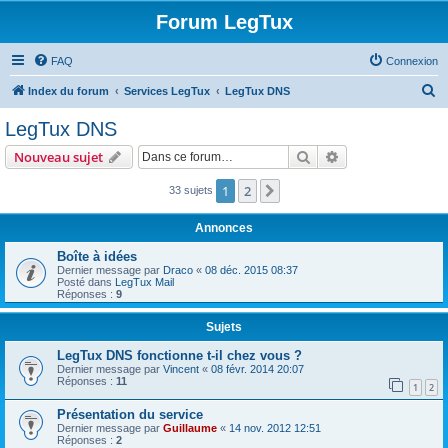
Forum LegTux
FAQ
Connexion
R
Index du forum
Services LegTux
LegTux DNS
e
LegTux DNS
c
Rechercher
Recherche avanc
Nouveau sujet
h
e
1
2
Suivante
33 sujets
r
Annonces
c
Boîte à idées
h
Dernier message par
Draco
«
08 déc. 2015 08:37
Posté dans
LegTux Mail
e
Réponses :
9
r
Sujets
LegTux DNS fonctionne t-il chez vous ?
Dernier message par
Vincent
«
08 févr. 2014 20:07
Réponses :
11
1
2
Présentation du service
Dernier message par
Guillaume
«
14 nov. 2012 12:51
Réponses :
2