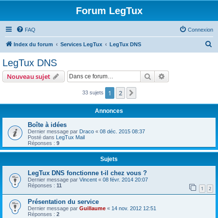
Forum LegTux
FAQ
Connexion
R
Index du forum
Services LegTux
LegTux DNS
e
LegTux DNS
c
Rechercher
Recherche avanc
Nouveau sujet
h
e
1
2
Suivante
33 sujets
r
Annonces
c
Boîte à idées
h
Dernier message par
Draco
«
08 déc. 2015 08:37
Posté dans
LegTux Mail
e
Réponses :
9
r
Sujets
LegTux DNS fonctionne t-il chez vous ?
Dernier message par
Vincent
«
08 févr. 2014 20:07
Réponses :
11
1
2
Présentation du service
Dernier message par
Guillaume
«
14 nov. 2012 12:51
Réponses :
2