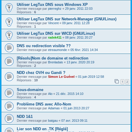
Utiliser LegTux DNS sous Windows XP
Dernier message par
pierreghz
«
29 janv. 2011 22:03
Réponses :
6
Utiliser LegTux DNS sur Network-Manager (GNU/Linux)
Dernier message par
Vincent
«
09 janv. 2011 12:28
Réponses :
1
Utiliser LegTux DNS sur WICD (GNU/Linux)
Dernier message par
radek411
«
08 janv. 2011 20:27
DNS ou redirection visible ??
Dernier message par
etreaumonde
«
05 févr. 2021 14:34
[Résolu]Nom de domaine et redirection
Dernier message par
Brenladais
«
13 janv. 2020 20:19
Réponses :
2
NDD chez OVH ou Gandi ?
Dernier message par
Simon Le Guével
«
01 juin 2019 12:58
Réponses :
10
1
2
Sous-domaine
Dernier message par
Alo
«
21 déc. 2015 14:10
Réponses :
4
Problème DNS avec Allo-Nom
Dernier message par
Adamas
«
01 juin 2013 20:27
NDD 1&1
Dernier message par
batgau
«
07 avr. 2013 09:11
Lier son NDD en .TK [Réglé]