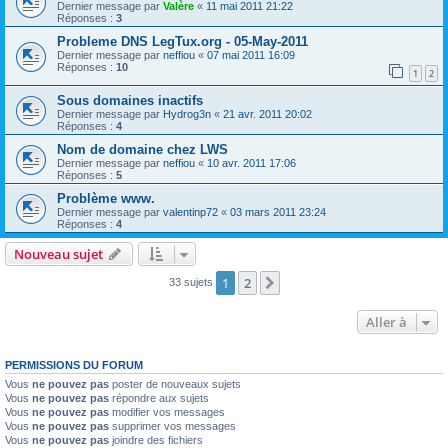
Dernier message par
Valère
«
11 mai 2011 21:22
Réponses :
3
Probleme DNS LegTux.org - 05-May-2011
Dernier message par
neffiou
«
07 mai 2011 16:09
Réponses :
10
1
2
Sous domaines inactifs
Dernier message par
Hydrog3n
«
21 avr. 2011 20:02
Réponses :
4
Nom de domaine chez LWS
Dernier message par
neffiou
«
10 avr. 2011 17:06
Réponses :
5
Problème www.
Dernier message par
valentinp72
«
03 mars 2011 23:24
Réponses :
4
Nouveau sujet
1
2
Suivante
33 sujets
Aller à
PERMISSIONS DU FORUM
Vous
ne pouvez pas
poster de nouveaux sujets
Vous
ne pouvez pas
répondre aux sujets
Vous
ne pouvez pas
modifier vos messages
Vous
ne pouvez pas
supprimer vos messages
Vous
ne pouvez pas
joindre des fichiers