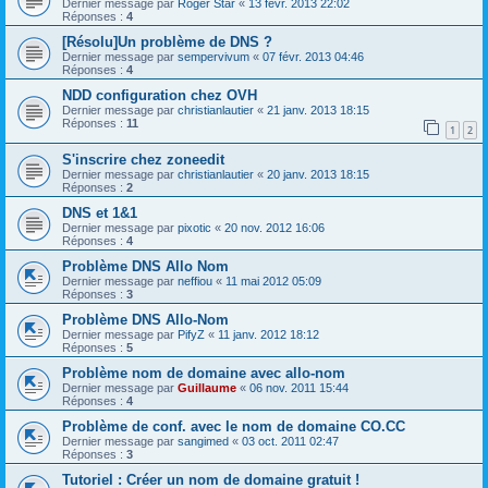
Dernier message par
Roger Star
«
13 févr. 2013 22:02
Réponses :
4
[Résolu]Un problème de DNS ?
Dernier message par
sempervivum
«
07 févr. 2013 04:46
Réponses :
4
NDD configuration chez OVH
Dernier message par
christianlautier
«
21 janv. 2013 18:15
Réponses :
11
1
2
S'inscrire chez zoneedit
Dernier message par
christianlautier
«
20 janv. 2013 18:15
Réponses :
2
DNS et 1&1
Dernier message par
pixotic
«
20 nov. 2012 16:06
Réponses :
4
Problème DNS Allo Nom
Dernier message par
neffiou
«
11 mai 2012 05:09
Réponses :
3
Problème DNS Allo-Nom
Dernier message par
PifyZ
«
11 janv. 2012 18:12
Réponses :
5
Problème nom de domaine avec allo-nom
Dernier message par
Guillaume
«
06 nov. 2011 15:44
Réponses :
4
Problème de conf. avec le nom de domaine CO.CC
Dernier message par
sangimed
«
03 oct. 2011 02:47
Réponses :
3
Tutoriel : Créer un nom de domaine gratuit !