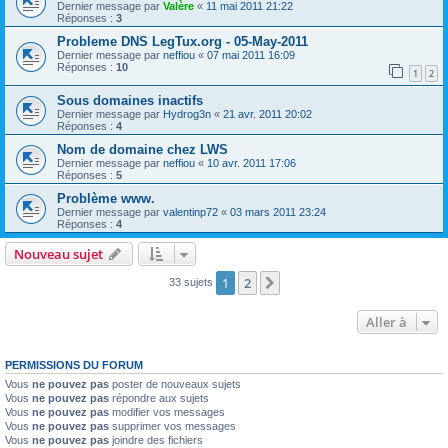
Dernier message par
Valère
«
11 mai 2011 21:22
Réponses :
3
Probleme DNS LegTux.org - 05-May-2011
Dernier message par
neffiou
«
07 mai 2011 16:09
Réponses :
10
1
2
Sous domaines inactifs
Dernier message par
Hydrog3n
«
21 avr. 2011 20:02
Réponses :
4
Nom de domaine chez LWS
Dernier message par
neffiou
«
10 avr. 2011 17:06
Réponses :
5
Problème www.
Dernier message par
valentinp72
«
03 mars 2011 23:24
Réponses :
4
Nouveau sujet
1
2
Suivante
33 sujets
Aller à
PERMISSIONS DU FORUM
Vous
ne pouvez pas
poster de nouveaux sujets
Vous
ne pouvez pas
répondre aux sujets
Vous
ne pouvez pas
modifier vos messages
Vous
ne pouvez pas
supprimer vos messages
Vous
ne pouvez pas
joindre des fichiers