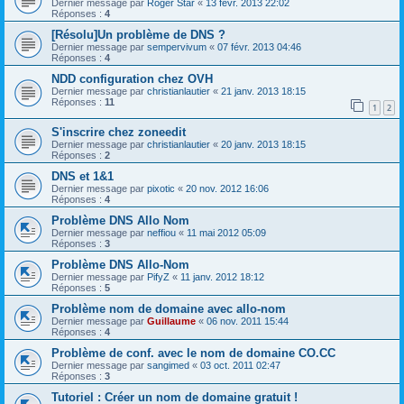
Dernier message par
Roger Star
«
13 févr. 2013 22:02
Réponses :
4
[Résolu]Un problème de DNS ?
Dernier message par
sempervivum
«
07 févr. 2013 04:46
Réponses :
4
NDD configuration chez OVH
Dernier message par
christianlautier
«
21 janv. 2013 18:15
Réponses :
11
1
2
S'inscrire chez zoneedit
Dernier message par
christianlautier
«
20 janv. 2013 18:15
Réponses :
2
DNS et 1&1
Dernier message par
pixotic
«
20 nov. 2012 16:06
Réponses :
4
Problème DNS Allo Nom
Dernier message par
neffiou
«
11 mai 2012 05:09
Réponses :
3
Problème DNS Allo-Nom
Dernier message par
PifyZ
«
11 janv. 2012 18:12
Réponses :
5
Problème nom de domaine avec allo-nom
Dernier message par
Guillaume
«
06 nov. 2011 15:44
Réponses :
4
Problème de conf. avec le nom de domaine CO.CC
Dernier message par
sangimed
«
03 oct. 2011 02:47
Réponses :
3
Tutoriel : Créer un nom de domaine gratuit !