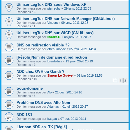
Utiliser LegTux DNS sous Windows XP
Dernier message par
pierreghz
«
29 janv. 2011 22:03
Réponses :
6
Utiliser LegTux DNS sur Network-Manager (GNU/Linux)
Dernier message par
Vincent
«
09 janv. 2011 12:28
Réponses :
1
Utiliser LegTux DNS sur WICD (GNU/Linux)
Dernier message par
radek411
«
08 janv. 2011 20:27
DNS ou redirection visible ??
Dernier message par
etreaumonde
«
05 févr. 2021 14:34
[Résolu]Nom de domaine et redirection
Dernier message par
Brenladais
«
13 janv. 2020 20:19
Réponses :
2
NDD chez OVH ou Gandi ?
Dernier message par
Simon Le Guével
«
01 juin 2019 12:58
Réponses :
10
1
2
Sous-domaine
Dernier message par
Alo
«
21 déc. 2015 14:10
Réponses :
4
Problème DNS avec Allo-Nom
Dernier message par
Adamas
«
01 juin 2013 20:27
NDD 1&1
Dernier message par
batgau
«
07 avr. 2013 09:11
Lier son NDD en .TK [Réglé]