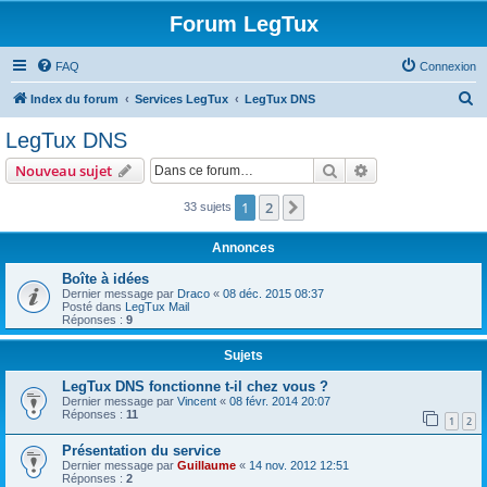
Forum LegTux
FAQ
Connexion
R
Index du forum
Services LegTux
LegTux DNS
e
LegTux DNS
c
Rechercher
Recherche avanc
Nouveau sujet
h
e
1
2
Suivante
33 sujets
r
Annonces
c
Boîte à idées
h
Dernier message par
Draco
«
08 déc. 2015 08:37
Posté dans
LegTux Mail
e
Réponses :
9
r
Sujets
LegTux DNS fonctionne t-il chez vous ?
Dernier message par
Vincent
«
08 févr. 2014 20:07
Réponses :
11
1
2
Présentation du service
Dernier message par
Guillaume
«
14 nov. 2012 12:51
Réponses :
2