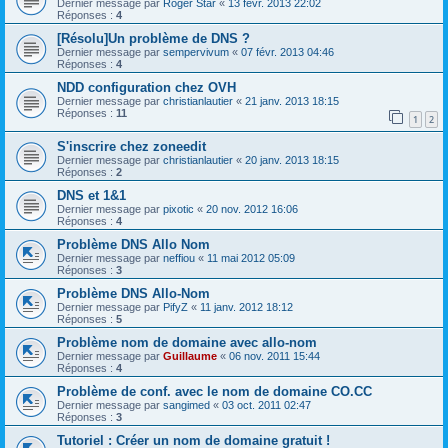
Dernier message par
Roger Star
«
13 févr. 2013 22:02
Réponses :
4
[Résolu]Un problème de DNS ?
Dernier message par
sempervivum
«
07 févr. 2013 04:46
Réponses :
4
NDD configuration chez OVH
Dernier message par
christianlautier
«
21 janv. 2013 18:15
Réponses :
11
1
2
S'inscrire chez zoneedit
Dernier message par
christianlautier
«
20 janv. 2013 18:15
Réponses :
2
DNS et 1&1
Dernier message par
pixotic
«
20 nov. 2012 16:06
Réponses :
4
Problème DNS Allo Nom
Dernier message par
neffiou
«
11 mai 2012 05:09
Réponses :
3
Problème DNS Allo-Nom
Dernier message par
PifyZ
«
11 janv. 2012 18:12
Réponses :
5
Problème nom de domaine avec allo-nom
Dernier message par
Guillaume
«
06 nov. 2011 15:44
Réponses :
4
Problème de conf. avec le nom de domaine CO.CC
Dernier message par
sangimed
«
03 oct. 2011 02:47
Réponses :
3
Tutoriel : Créer un nom de domaine gratuit !