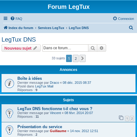
Forum LegTux
FAQ
Connexion
R
Index du forum
Services LegTux
LegTux DNS
e
LegTux DNS
c
Rechercher
Recherche avanc
Nouveau sujet
h
e
1
2
Suivante
33 sujets
r
Annonces
c
Boîte à idées
h
Dernier message par
Draco
«
08 déc. 2015 08:37
Posté dans
LegTux Mail
e
Réponses :
9
r
Sujets
LegTux DNS fonctionne t-il chez vous ?
Dernier message par
Vincent
«
08 févr. 2014 20:07
Réponses :
11
1
2
Présentation du service
Dernier message par
Guillaume
«
14 nov. 2012 12:51
Réponses :
2