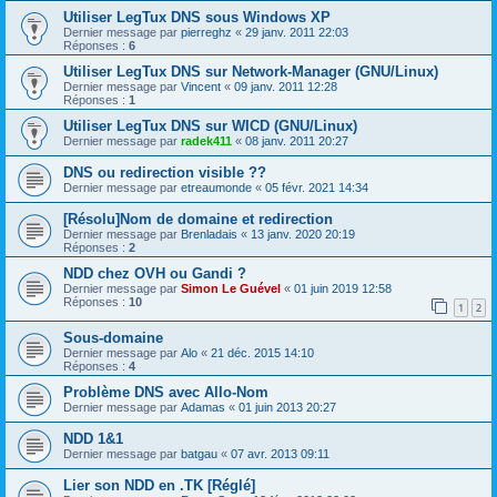
Utiliser LegTux DNS sous Windows XP
Dernier message par
pierreghz
«
29 janv. 2011 22:03
Réponses :
6
Utiliser LegTux DNS sur Network-Manager (GNU/Linux)
Dernier message par
Vincent
«
09 janv. 2011 12:28
Réponses :
1
Utiliser LegTux DNS sur WICD (GNU/Linux)
Dernier message par
radek411
«
08 janv. 2011 20:27
DNS ou redirection visible ??
Dernier message par
etreaumonde
«
05 févr. 2021 14:34
[Résolu]Nom de domaine et redirection
Dernier message par
Brenladais
«
13 janv. 2020 20:19
Réponses :
2
NDD chez OVH ou Gandi ?
Dernier message par
Simon Le Guével
«
01 juin 2019 12:58
Réponses :
10
1
2
Sous-domaine
Dernier message par
Alo
«
21 déc. 2015 14:10
Réponses :
4
Problème DNS avec Allo-Nom
Dernier message par
Adamas
«
01 juin 2013 20:27
NDD 1&1
Dernier message par
batgau
«
07 avr. 2013 09:11
Lier son NDD en .TK [Réglé]