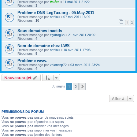
Dernier message par
Valère
«
11 mai 2011 21:22
Réponses :
3
Probleme DNS LegTux.org - 05-May-2011
Dernier message par
neffiou
«
07 mai 2011 16:09
Réponses :
10
1
2
Sous domaines inactifs
Dernier message par
Hydrog3n
«
21 avr. 2011 20:02
Réponses :
4
Nom de domaine chez LWS
Dernier message par
neffiou
«
10 avr. 2011 17:06
Réponses :
5
Problème www.
Dernier message par
valentinp72
«
03 mars 2011 23:24
Réponses :
4
Nouveau sujet
1
2
Suivante
33 sujets
Aller à
PERMISSIONS DU FORUM
Vous
ne pouvez pas
poster de nouveaux sujets
Vous
ne pouvez pas
répondre aux sujets
Vous
ne pouvez pas
modifier vos messages
Vous
ne pouvez pas
supprimer vos messages
Vous
ne pouvez pas
joindre des fichiers